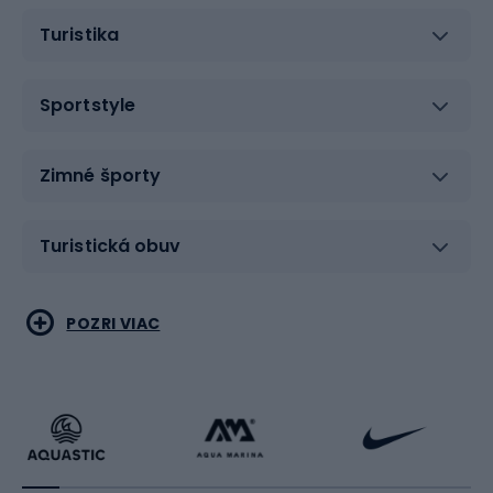
Turistika
Sportstyle
Zimné športy
Turistická obuv
Vodné športy
Bojové umenia
POZRI VIAC
Cyklistické oblečenie
Korčuľovanie
Beh
Raketové športy