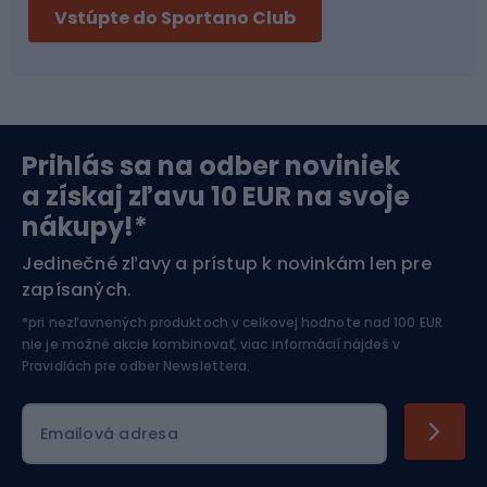
Vstúpte do Sportano Club
Bikepacking
Cyklistické prilby
Severská chôdza
Skitouring
Prihlás sa na odber noviniek
Orientačný beh
Lyžovanie
a získaj zľavu 10 EUR na svoje
nákupy!*
Športová elektronika
Jedinečné zľavy a prístup k novinkám len pre
zapísaných.
Jazdectvo
*pri nezľavnených produktoch v celkovej hodnote nad 100 EUR
nie je možné akcie kombinovať, viac informácií nájdeš v
Pravidlách pre odber Newslettera
.
Emailová adresa