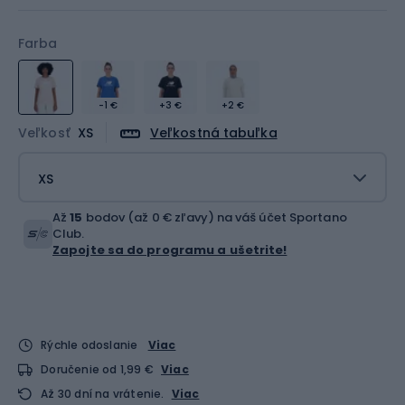
Farba
-1 €
+3 €
+2 €
Veľkosť
XS
Veľkostná tabuľka
XS
Až
15
bodov (až 0 € zľavy) na váš účet Sportano
Club.
Zapojte sa do programu a ušetrite!
Rýchle odoslanie
Viac
Doručenie od 1,99 €
Viac
Až 30 dní na vrátenie.
Viac