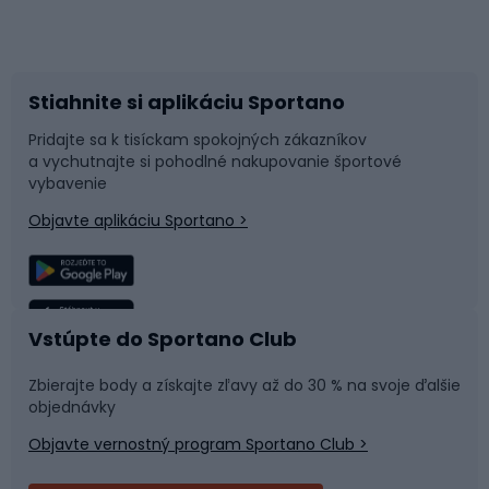
Bicykle
Cyklistická obuv
Stiahnite si aplikáciu Sportano
Príslušenstvo k bicyklom
Sane a kĺzačky
Pridajte sa k tisíckam spokojných zákazníkov
a vychutnajte si pohodlné nakupovanie športové
Časti bicyklov
Snowboard
vybavenie
Objavte aplikáciu Sportano >
Lezenie
Turistické oblečenie
Rybolov
Plávanie
Vstúpte do Sportano Club
Športová medicína
Tímové športy
Zbierajte body a získajte zľavy až do 30 % na svoje ďalšie
objednávky
Objavte vernostný program Sportano Club >
Bushcraft
Fitness a posilňovňa