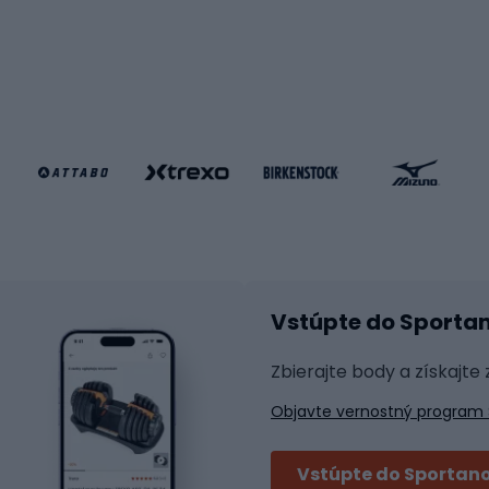
le MTB
Korčuľovanie
é bicykle
gové bicykle
Kolobežky
e gravel
Kolieskové korčule
e pre deti
Inline korčule
Skateboardy
lušenstvo k bicyklom
Chrániče na inline korč
Helmy na inline korčule
tické okuliare
Vstúpte do Sporta
na bicykel
Raketové športy
 na bicykli
Zbierajte body a získajte
á pre bicykle
Squash
Objavte vernostný program 
 na bicykle
Badminton
y na bicykel
Stolný tenis
Vstúpte do Sportano