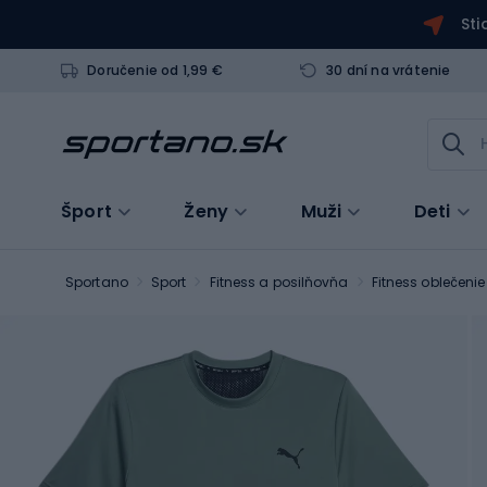
Sti
Doručenie od 1,99 €
30 dní na vrátenie
Šport
Ženy
Muži
Deti
Sportano
Sport
Fitness a posilňovňa
Fitness oblečeni