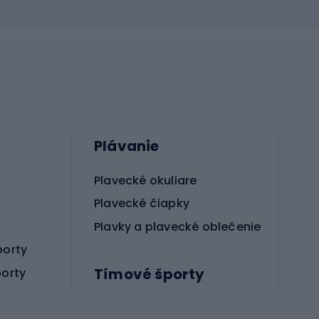
Plávanie
Plavecké okuliare
Plavecké čiapky
Plavky a plavecké oblečenie
porty
Tímové športy
porty
Príslušenstvo pre bojové športy
Futbalové topánky