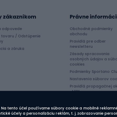
aprov
Snowboard
y zákazníkom
Právne informáci
ačiek
ov na rotačku
Prkná pre snowboardi
a odpovede
Obchodné podmienky
obchodu
ov na plávanú
Topánky na snowboar
 tovaru / Odstúpenie
vy
Pravidlá pre odber
ov feeder
Viazanie na snowboar
newsletteru
cia a záruka
Snowboardové obleče
Zásady spracovania
osobných údajov a súb
tová medicína
cookies
Turistické oblečen
Podmienky Sportano Cl
Nastavenia súborov coo
craft
Bundy do dažďa
Pravidlá propagačnej ak
Softshellové nohavice
„APP“
Pravidlá propagačnej ak
Turistické nohavice
packing
„SECRET“
Softshellové bundy
. Na tento účel používame súbory cookie a mobilné reklamné
ytické účely a personalizáciu reklám, t. j. zobrazovanie pe
Trekingové šortky