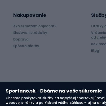
Cyklistické oblečenie
Lov k
Nakupovanie
Služb
Cyklistické rukavice
Lov m
Cyklistické šortky
Rybol
Ako si môžem objednať?
Otázky 
Cyklistické tričká
Rybol
Sledovanie zásielky
Vrátenie
od zmlu
Doprava
Cyklistické nohavice
Rybol
Reklamá
Spôsob platby
Bicyklové bundy
Blog
Špor
Cyklistické mikiny
Čiapky na bicykle
Bush
Sportano.sk - Dbáme na vaše súkromie
Bike
Chceme poskytovať služby na najvyššej športovej úrovni
webovej stránky a po získaní vášho súhlasu – aj na anal