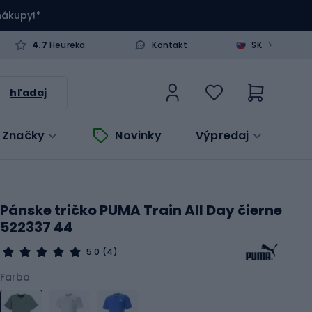
 nákupy!*
>
4.7
Heureka
Kontakt
SK
hľadaj
Značky
Novinky
Výpredaj
Pánske tričko PUMA Train All Day čierne
522337 44
5.0
(4)
Farba