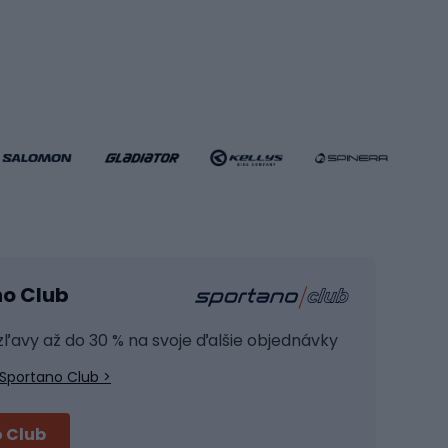
Hádzanárske topánky
Futbalové lopty
Futbalové bránky
Futbalové oblečenie
Basketbalové oblečenie
Fitness a posilňovňa
ule
Kardio zariadenia
no Club
Posilňovacie zariadenie
Joga
 zľavy až do 30 % na svoje ďalšie objednávky
Fitness oblečenie
Sportano Club >
Fitness obuv
Príslušenstvo na školenie
 Club