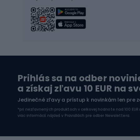
Turistická obuv
Čast
Trekingová obuv
Sedlá 
Vysokohorská obuv
Cyklis
Turistické topánky
Kolesá
Vodné športy
Leze
Prihlás sa na odber novini
Plavky
Horol
a získaj zľavu 10 EUR na s
Kajaky
Horol
Jedinečné zľavy a prístup k novinkám len pre 
Pontóny
Horol
*pri nezľavnených produktoch v celkovej hodnote nad 100 EUR
SUP dosky
Zimné
viac informácií nájdeš v
Pravidlách pre odber Newslettera
.
Neoprény na potápanie
Rybo