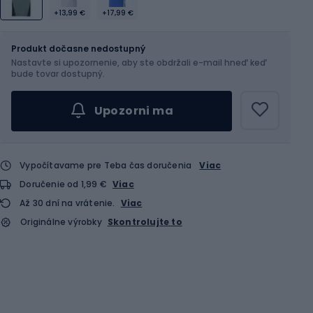
+13,99 €
+17,99 €
Veľkosť
Veľkostná tabuľka
Produkt dočasne nedostupný
Nastavte si upozornenie, aby ste obdržali e-mail hneď keď
Vyber veľkosť...
bude tovar dostupný.
Upozorni ma
Vypočítavame pre Teba čas doručenia
Viac
Doručenie od 1,99 €
Viac
Až 30 dní na vrátenie.
Viac
Originálne výrobky
Skontrolujte to