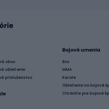
órie
Bojové umenia
ká obuv
Box
ké oblečenie
MMA
ké príslušenstvo
Karate
Oblečenie na bojové š
kle
Chrániče pre bojové š
ické bicykle