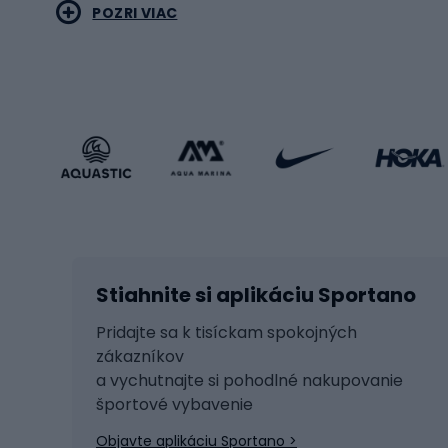
POZRI VIAC
Bicyk
Sportstyle
Cestn
Oblečenie v športovom štýle
Trekin
Športová obuv
Bicykl
Príslušenstvo v športovom štýle
Bicykl
Zimné športy
Prís
Lyžovanie
Cyklis
Stiahnite si aplikáciu Sportano
Beh na lyžiach
Tašky 
Skitouring
Svetlá
Pridajte sa k tisíckam spokojných
zákazníkov
Korčule
Sedadl
a vychutnajte si pohodlné nakupovanie
Snowboard
Zámky
športové vybavenie
Ľadový hokej
Batoh
Objavte aplikáciu Sportano >