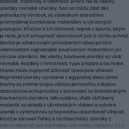
Babolat. materiály a vlastnosti: prečo nie sú všetky
uteráky rovnaké Uteráky, hoci sa môžu zdať ako
jednoduchý výrobok, sú výsledkom starostlivo
premyslenej kombinácie materiálov a výrobných
postupov. Kľúčom k ich účinnosti, najmä v športe, akým
je tenis, je ich schopnosť absorbovať pot a rýchlo schnúť.
Bavlna je vďaka svojim prirodzeným absorpčným
vlastnostiam najčastejšie používaným materiálom pri
výrobe uterákov. Nie všetky bavlnené uteráky sú však
rovnaké. Rozdiely v hmotnosti, type priadze a technike
tkania môžu ovplyvniť účinnosť absorpcie vlhkosti.
Napríklad uteráky vyrobené z egyptskej alebo pima
bavlny sú známe svojou väčšou jemnosťou a lepšou
absorpčnou schopnosťou v porovnaní so štandardnými
bavlnenými uterákmi. Mikrovlákno, ďalší obľúbený
materiál, sa skladá z ultratenkých vlákien a vytvára
uterák s výnimočnou schopnosťou absorbovať vlhkosť,
ktorý je zároveň ľahký a rýchloschnúci. Uteráky z
mikrovlákna sú tiež odolnejšie voči vzniku zápachu, čo z