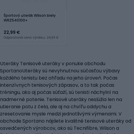
Športový uterák Wilson biely
WRZ540100+
22,99 €
Odporúčaná cena výrobcu: 24,99 €
Uteráky Tenisové uteráky v ponuke obchodu
SportanoUteráky sú nevyhnutnou súčasťou výbavy
každého tenistu bez ohľadu na jeho úroveň. Počas
intenzívnych tenisových zápasov, a to tak počas
tréningu, ako aj počas súťaží, sú tenisti náchylní na
nadmerné potenie. Tenisové uteráky neslúžia len na
utieranie potu z čela, ale aj na chvíľu oddychu a
zresetovanie mysle medzi jednotlivými výmenami. V
obchode Sportano nájdete kvalitné tenisové uteráky od
osvedčených výrobcov, ako sú Tecnifibre, Wilson a