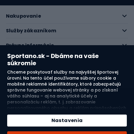
Nakupovanie
Služby zákazníkom
Právne informácie
Sportano.sk - Dbáme na vaše
O nás
súkromie
Chceme poskytovať služby na najvyššej športovej
Pozrite si naše recenzie
úrovni. Na tento účel používame súbory cookie a
mobilné reklamné identifikátory, ktoré zabezpečujú
správne fungovanie webovej stránky a po získaní
4.7
vášho súhlasu – aj na analytické účely a
personalizáciu reklám, t. j. zobrazovanie
personalizovaného obsahu a reklám prispôsobených
Doprava do:
SK
vašim záujmom a meranie ich účinnosti. Súbory
cookie a mobilné reklamné identifikátory môžu byť
Nastavenia
použité ako na personalizované, tak aj na
nepersonalizované reklamné aktivity – v závislosti od
© 2026 Sportano