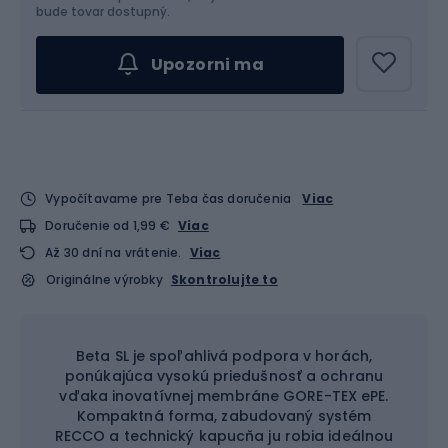
Vyber veľkosť...
bude tovar dostupný.
Upozorni ma
Vypočítavame pre Teba čas doručenia
Viac
Doručenie od 1,99 €
Viac
Až 30 dní na vrátenie.
Viac
Originálne výrobky
Skontrolujte to
Beta SL je spoľahlivá podpora v horách,
ponúkajúca vysokú priedušnosť a ochranu
vďaka inovatívnej membráne GORE-TEX ePE.
Kompaktná forma, zabudovaný systém
RECCO a technický kapucňa ju robia ideálnou