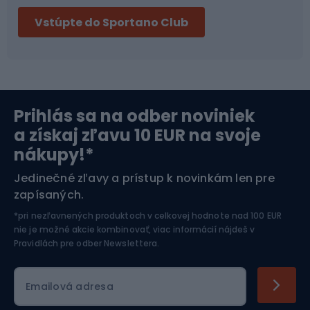
Vstúpte do Sportano Club
Bikepacking
Cyklistické prilby
Severská chôdza
Skitouring
Prihlás sa na odber noviniek
Orientačný beh
Lyžovanie
a získaj zľavu 10 EUR na svoje
nákupy!*
Športová elektronika
Jedinečné zľavy a prístup k novinkám len pre
zapísaných.
Jazdectvo
*pri nezľavnených produktoch v celkovej hodnote nad 100 EUR
nie je možné akcie kombinovať, viac informácií nájdeš v
Pravidlách pre odber Newslettera
.
Emailová adresa