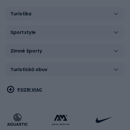
Turistika
Sportstyle
Zimné športy
Turistická obuv
Vodné športy
Bojové umenia
POZRI VIAC
Cyklistické oblečenie
Korčuľovanie
Beh
Raketové športy