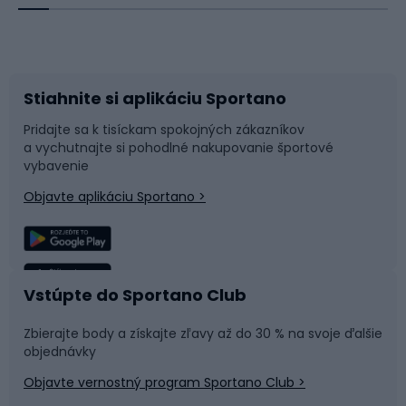
Bicykle
Cyklistická obuv
Stiahnite si aplikáciu Sportano
Príslušenstvo k bicyklom
Sane a kĺzačky
Pridajte sa k tisíckam spokojných zákazníkov
a vychutnajte si pohodlné nakupovanie športové
Časti bicyklov
Snowboard
vybavenie
Objavte aplikáciu Sportano >
Lezenie
Turistické oblečenie
Rybolov
Plávanie
Vstúpte do Sportano Club
Športová medicína
Tímové športy
Zbierajte body a získajte zľavy až do 30 % na svoje ďalšie
objednávky
Objavte vernostný program Sportano Club >
Bushcraft
Fitness a posilňovňa