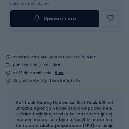
bude tovar dostupný.
Upozorni ma
Vypočítavame pre Teba čas doručenia
Viac
Doručenie od 1,99 €
Viac
Až 30 dní na vrátenie.
Viac
Originálne výrobky
Skontrolujte to
Softflask Osprey Hydraulics Soft Flask 500 ml
umožňuje pohodlné zavlažovanie počas behu
vďaka flexibilnej konštrukcii prispôsobujúcej
sa meniacemu sa objemu. Využitie materiálu
termoplastického polyuretánu (TPU) zaručuje