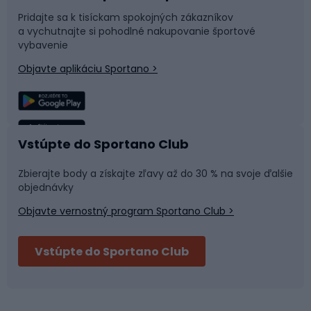
Pridajte sa k tisíckam spokojných zákazníkov
a vychutnajte si pohodlné nakupovanie športové
Časti bicyklov
Snowboard
vybavenie
Objavte aplikáciu Sportano >
Lezenie
Turistické oblečenie
Rybolov
Plávanie
Vstúpte do Sportano Club
Športová medicína
Tímové športy
Zbierajte body a získajte zľavy až do 30 % na svoje ďalšie
objednávky
Objavte vernostný program Sportano Club >
Bushcraft
Fitness a posilňovňa
Vstúpte do Sportano Club
Bikepacking
Cyklistické prilby
Severská chôdza
Skitouring