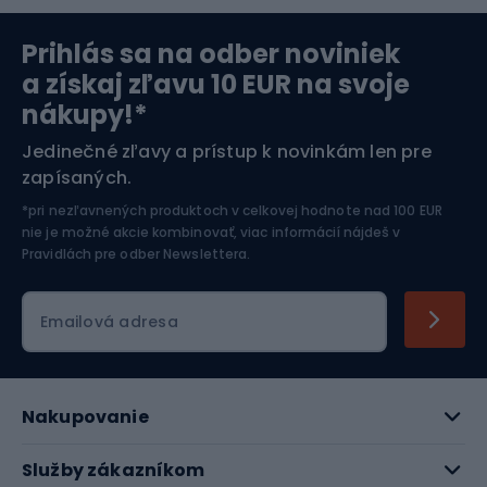
Prihlás sa na odber noviniek
Orientačný beh
Lyžovanie
a získaj zľavu 10 EUR na svoje
nákupy!*
Športová elektronika
Jedinečné zľavy a prístup k novinkám len pre
zapísaných.
Jazdectvo
*pri nezľavnených produktoch v celkovej hodnote nad 100 EUR
nie je možné akcie kombinovať, viac informácií nájdeš v
Pravidlách pre odber Newslettera
.
Emailová adresa
Nakupovanie
Služby zákazníkom