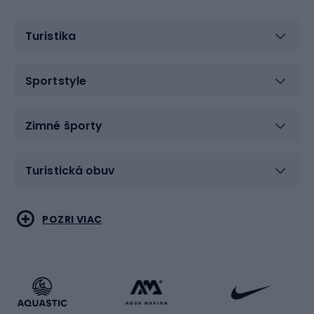
Turistika
Sportstyle
Zimné športy
Turistická obuv
Vodné športy
Bojové umenia
POZRI VIAC
Cyklistické oblečenie
Korčuľovanie
Beh
Raketové športy