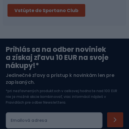
Vstúpte do Sportano Club
Bikepacking
Cyklistické prilby
Severská chôdza
Skitouring
Prihlás sa na odber noviniek
Orientačný beh
Lyžovanie
a získaj zľavu 10 EUR na svoje
nákupy!*
Športová elektronika
Jedinečné zľavy a prístup k novinkám len pre
zapísaných.
Jazdectvo
*pri nezľavnených produktoch v celkovej hodnote nad 100 EUR
nie je možné akcie kombinovať, viac informácií nájdeš v
Pravidlách pre odber Newslettera
.
Emailová adresa