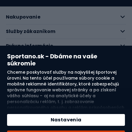
Nakupovanie
Služby zákazníkom
Právne informácie
Sportano.sk - Dbáme na vaše
O nás
súkromie
Chceme poskytovať služby na najvyššej športovej
Pozrite si naše recenzie
úrovni. Na tento účel používame súbory cookie a
mobilné reklamné identifikátory, ktoré zabezpečujú
správne fungovanie webovej stránky a po získaní
4.7
vášho súhlasu – aj na analytické účely a
personalizáciu reklám, t. j. zobrazovanie
personalizovaného obsahu a reklám prispôsobených
Doprava do:
SK
vašim záujmom a meranie ich účinnosti. Súbory
cookie a mobilné reklamné identifikátory môžu byť
Nastavenia
použité ako na personalizované, tak aj na
nepersonalizované reklamné aktivity – v závislosti od