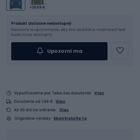
+36,99 €
Veľkosť
Veľkostná tabuľka
Produkt dočasne nedostupný
Nastavte si upozornenie, aby ste obdržali e-mail hneď keď
Vyber veľkosť...
bude tovar dostupný.
Upozorni ma
Vypočítavame pre Teba čas doručenia
Viac
Doručenie od 1,99 €
Viac
Až 30 dní na vrátenie.
Viac
Originálne výrobky
Skontrolujte to