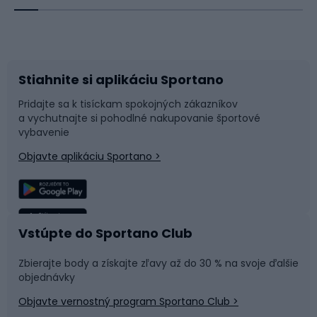
Bicykle
Cyklistická obuv
Stiahnite si aplikáciu Sportano
Príslušenstvo k bicyklom
Sane a kĺzačky
Pridajte sa k tisíckam spokojných zákazníkov
a vychutnajte si pohodlné nakupovanie športové
Časti bicyklov
Snowboard
vybavenie
Objavte aplikáciu Sportano >
Lezenie
Turistické oblečenie
Rybolov
Plávanie
Vstúpte do Sportano Club
Športová medicína
Tímové športy
Zbierajte body a získajte zľavy až do 30 % na svoje ďalšie
objednávky
Objavte vernostný program Sportano Club >
Bushcraft
Fitness a posilňovňa