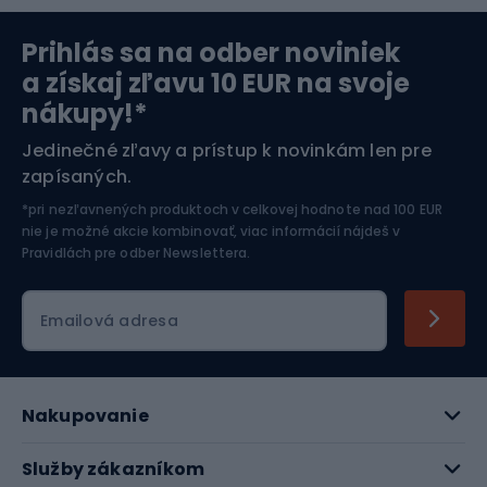
Prihlás sa na odber noviniek
Orientačný beh
Lyžovanie
a získaj zľavu 10 EUR na svoje
nákupy!*
Športová elektronika
Jedinečné zľavy a prístup k novinkám len pre
zapísaných.
Jazdectvo
*pri nezľavnených produktoch v celkovej hodnote nad 100 EUR
nie je možné akcie kombinovať, viac informácií nájdeš v
Pravidlách pre odber Newslettera
.
Emailová adresa
Nakupovanie
Služby zákazníkom