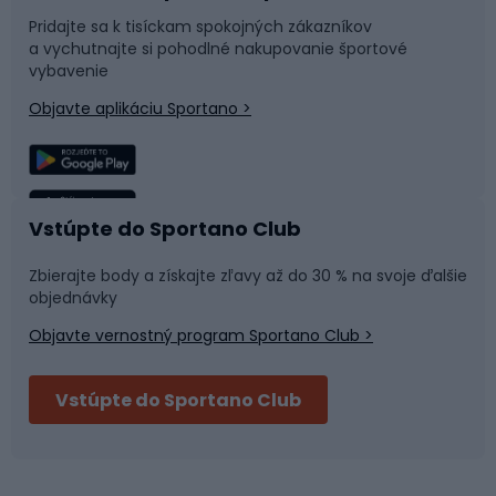
Pridajte sa k tisíckam spokojných zákazníkov
a vychutnajte si pohodlné nakupovanie športové
Časti bicyklov
Snowboard
vybavenie
Objavte aplikáciu Sportano >
Lezenie
Turistické oblečenie
Rybolov
Plávanie
Vstúpte do Sportano Club
Športová medicína
Tímové športy
Zbierajte body a získajte zľavy až do 30 % na svoje ďalšie
objednávky
Objavte vernostný program Sportano Club >
Bushcraft
Fitness a posilňovňa
Vstúpte do Sportano Club
Bikepacking
Cyklistické prilby
Severská chôdza
Skitouring