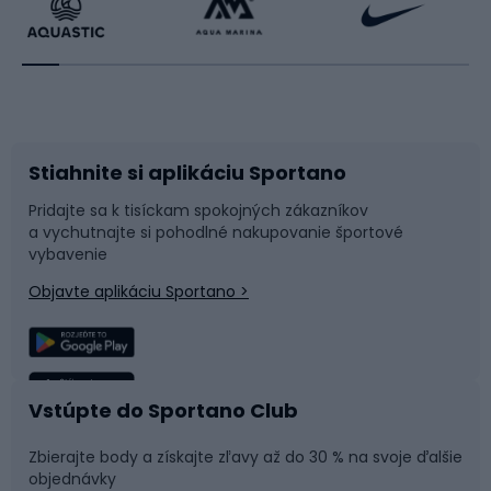
Beh
Raketové športy
Bicykle
Cyklistická obuv
Stiahnite si aplikáciu Sportano
Príslušenstvo k bicyklom
Sane a kĺzačky
Pridajte sa k tisíckam spokojných zákazníkov
a vychutnajte si pohodlné nakupovanie športové
Časti bicyklov
Snowboard
vybavenie
Objavte aplikáciu Sportano >
Lezenie
Turistické oblečenie
Rybolov
Plávanie
Vstúpte do Sportano Club
Športová medicína
Tímové športy
Zbierajte body a získajte zľavy až do 30 % na svoje ďalšie
objednávky