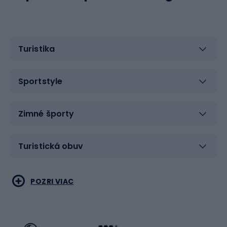
Turistika
Sportstyle
Zimné športy
Turistická obuv
Vodné športy
Bojové umenia
POZRI VIAC
Cyklistické oblečenie
Korčuľovanie