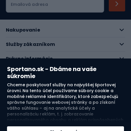
Emailová adresa
Nakupovanie
Služby zákazníkom
Právne informácie
Sportano.sk - Dbáme na vaše
O nás
súkromie
Chceme poskytovať služby na najvyššej športovej
Pozrite si naše recenzie
úrovni. Na tento účel používame súbory cookie a
mobilné reklamné identifikátory, ktoré zabezpečujú
správne fungovanie webovej stránky a po získaní
4.7
vášho súhlasu – aj na analytické účely a
personalizáciu reklám, t. j. zobrazovanie
personalizovaného obsahu a reklám prispôsobených
Doprava do:
SK
vašim záujmom a meranie ich účinnosti. Súbory