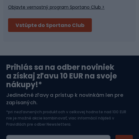
Objavte vernostný program Sportano Club >
Bushcraft
Fitness a posilňovňa
Vstúpte do Sportano Club
Bikepacking
Cyklistické prilby
Severská chôdza
Skitouring
Prihlás sa na odber noviniek
Orientačný beh
Lyžovanie
a získaj zľavu 10 EUR na svoje
nákupy!*
Športová elektronika
Jedinečné zľavy a prístup k novinkám len pre
zapísaných.
Jazdectvo
*pri nezľavnených produktoch v celkovej hodnote nad 100 EUR
nie je možné akcie kombinovať, viac informácií nájdeš v
Pravidlách pre odber Newslettera
.