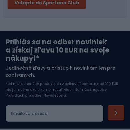
Vstúpte do Sportano Club
Bikepacking
Cyklistické prilby
Severská chôdza
Skitouring
Prihlás sa na odber noviniek
Orientačný beh
Lyžovanie
a získaj zľavu 10 EUR na svoje
nákupy!*
Športová elektronika
Jedinečné zľavy a prístup k novinkám len pre
zapísaných.
Jazdectvo
*pri nezľavnených produktoch v celkovej hodnote nad 100 EUR
nie je možné akcie kombinovať, viac informácií nájdeš v
Pravidlách pre odber Newslettera
.
Emailová adresa