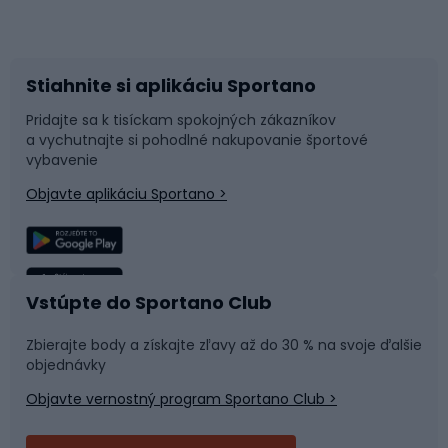
Bicykle
Cyklistická obuv
Stiahnite si aplikáciu Sportano
Príslušenstvo k bicyklom
Sane a kĺzačky
Pridajte sa k tisíckam spokojných zákazníkov
a vychutnajte si pohodlné nakupovanie športové
Časti bicyklov
Snowboard
vybavenie
Objavte aplikáciu Sportano >
Lezenie
Turistické oblečenie
Rybolov
Plávanie
Vstúpte do Sportano Club
Športová medicína
Tímové športy
Zbierajte body a získajte zľavy až do 30 % na svoje ďalšie
objednávky
Objavte vernostný program Sportano Club >
Bushcraft
Fitness a posilňovňa