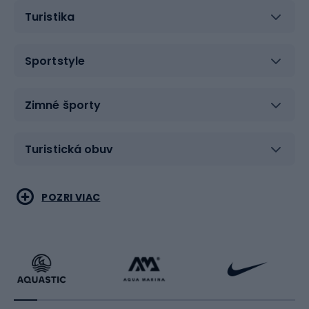
Turistika
Sportstyle
Zimné športy
Turistická obuv
Vodné športy
Bojové umenia
POZRI VIAC
Cyklistické oblečenie
Korčuľovanie
Beh
Raketové športy