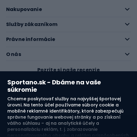
Nakupovanie
Služby zákazníkom
Právne informácie
O nás
Pozrite si naše recenzie
Sportano.sk - Dbáme na vaše
4.7
súkromie
Chceme poskytovať služby na najvyššej športovej
úrovni. Na tento účel používame súbory cookie a
Doprava do:
SK
mobilné reklamné identifikátory, ktoré zabezpečujú
správne fungovanie webovej stránky a po získaní
vášho súhlasu – aj na analytické účely a
© 2026 Sportano
personalizáciu reklám, t. j. zobrazovanie
personalizovaného obsahu a reklám prispôsobených