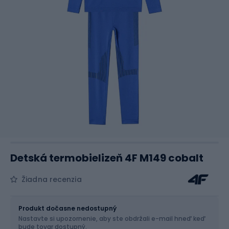
Detská termobielizeň 4F M149 cobalt
Žiadna recenzia
Veľkosť
Veľkostná tabuľka
Produkt dočasne nedostupný
Nastavte si upozornenie, aby ste obdržali e-mail hneď keď
Vyber veľkosť...
bude tovar dostupný.