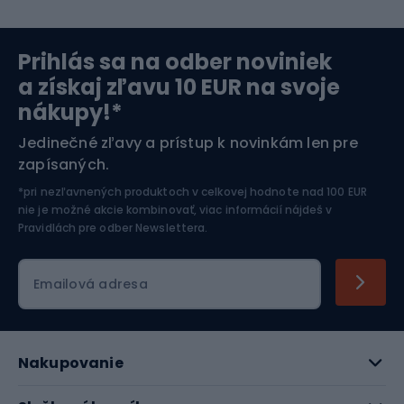
Severská chôdza
Skitouring
Prihlás sa na odber noviniek
Orientačný beh
Lyžovanie
a získaj zľavu 10 EUR na svoje
nákupy!*
Športová elektronika
Jedinečné zľavy a prístup k novinkám len pre
zapísaných.
Jazdectvo
*pri nezľavnených produktoch v celkovej hodnote nad 100 EUR
nie je možné akcie kombinovať, viac informácií nájdeš v
Pravidlách pre odber Newslettera
.
Emailová adresa
Nakupovanie