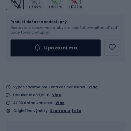
+15,99 €
+18,99 €
+17,99 €
Veľkosť
OS
Produkt dočasne nedostupný
Nastavte si upozornenie, aby ste obdržali e-mail hneď keď
bude tovar dostupný.
Upozorni ma
Vypočítavame pre Teba čas doručenia
Viac
Doručenie od 1,99 €
Viac
Až 30 dní na vrátenie.
Viac
Originálne výrobky
Skontrolujte to