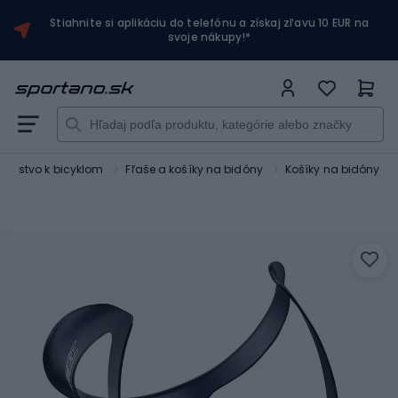
Stiahnite si aplikáciu do telefónu a získaj zľavu 10 EUR na
svoje nákupy!*
ušenstvo k bicyklom
Fľaše a košíky na bidóny
Košíky na bidóny