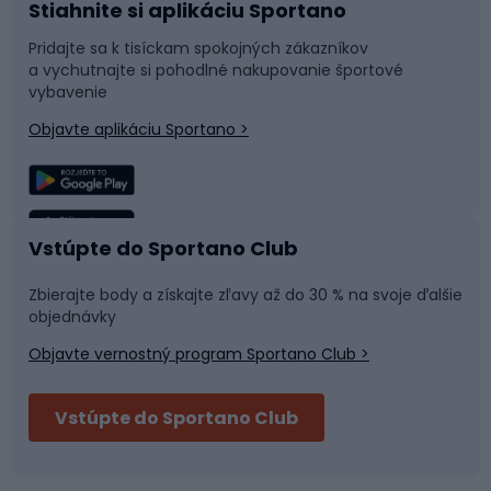
Stiahnite si aplikáciu Sportano
Príslušenstvo k bicyklom
Sane a kĺzačky
Pridajte sa k tisíckam spokojných zákazníkov
a vychutnajte si pohodlné nakupovanie športové
Časti bicyklov
Snowboard
vybavenie
Objavte aplikáciu Sportano >
Lezenie
Turistické oblečenie
Rybolov
Plávanie
Vstúpte do Sportano Club
Športová medicína
Tímové športy
Zbierajte body a získajte zľavy až do 30 % na svoje ďalšie
objednávky
Objavte vernostný program Sportano Club >
Bushcraft
Fitness a posilňovňa
Vstúpte do Sportano Club
Bikepacking
Cyklistické prilby