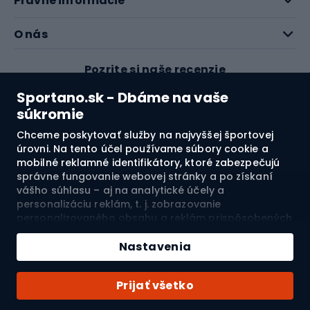
Právne informácie
O nás
Pozrite si naše recenzie
Sportano.sk - Dbáme na vaše
4.7
súkromie
Chceme poskytovať služby na najvyššej športovej
úrovni. Na tento účel používame súbory cookie a
Doprava do:
SK
mobilné reklamné identifikátory, ktoré zabezpečujú
správne fungovanie webovej stránky a po získaní
vášho súhlasu – aj na analytické účely a
© 2026 Sportano
personalizáciu reklám, t. j. zobrazovanie
personalizovaného obsahu a reklám prispôsobených
vašim záujmom a meranie ich účinnosti. Súbory
cookie a mobilné reklamné identifikátory môžu byť
Nastavenia
použité ako na personalizované, tak aj na
nepersonalizované reklamné aktivity – v závislosti od
Prijať všetko
vášho súhlasu. Ak kliknete na „Prijmúť všetko“,
vyjadríte súhlas so spracovaním vašich osobných