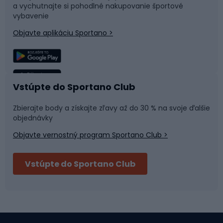
a vychutnajte si pohodlné nakupovanie športové
Časti bicyklov
Snowboard
vybavenie
Objavte aplikáciu Sportano >
Lezenie
Turistické oblečenie
Rybolov
Plávanie
Vstúpte do Sportano Club
Športová medicína
Tímové športy
Zbierajte body a získajte zľavy až do 30 % na svoje ďalšie
objednávky
Objavte vernostný program Sportano Club >
Bushcraft
Fitness a posilňovňa
Vstúpte do Sportano Club
Bikepacking
Cyklistické prilby
Severská chôdza
Skitouring