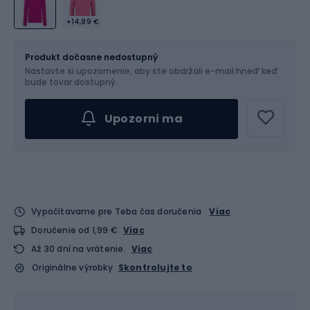
+14,99 €
Veľkosť
Veľkostná tabuľka
Produkt dočasne nedostupný
Nastavte si upozornenie, aby ste obdržali e-mail hneď keď
Vyber veľkosť...
bude tovar dostupný.
Upozorni ma
Vypočítavame pre Teba čas doručenia
Viac
Doručenie od 1,99 €
Viac
Až 30 dní na vrátenie.
Viac
Originálne výrobky
Skontrolujte to