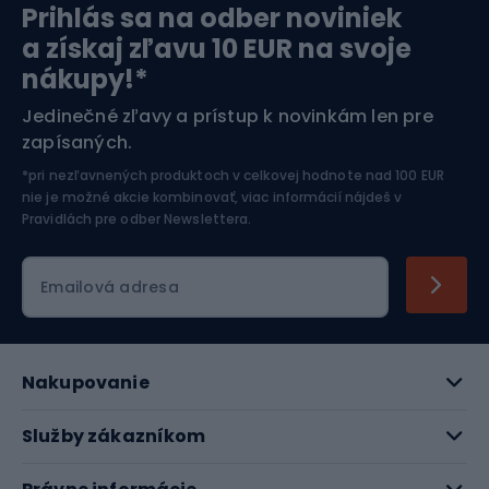
Prihlás sa na odber noviniek
Orientačný beh
Lyžovanie
a získaj zľavu 10 EUR na svoje
nákupy!*
Športová elektronika
Jedinečné zľavy a prístup k novinkám len pre
zapísaných.
Jazdectvo
*pri nezľavnených produktoch v celkovej hodnote nad 100 EUR
nie je možné akcie kombinovať, viac informácií nájdeš v
Pravidlách pre odber Newslettera
.
Emailová adresa
Nakupovanie
Služby zákazníkom