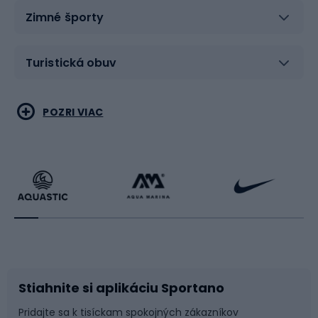
Zimné športy
Turistická obuv
Vodné športy
Bojové umenia
POZRI VIAC
Cyklistické oblečenie
Korčuľovanie
Beh
Raketové športy
Bicykle
Cyklistická obuv
Stiahnite si aplikáciu Sportano
Príslušenstvo k bicyklom
Sane a kĺzačky
Pridajte sa k tisíckam spokojných zákazníkov