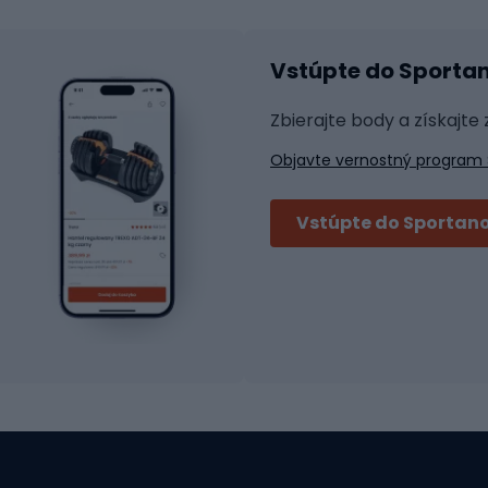
Helmy na inline korčule
tické okuliare
Vstúpte do Sporta
na bicykel
Raketové športy
 na bicykli
Zbierajte body a získajte
á pre bicykle
Squash
Objavte vernostný program 
 na bicykle
Badminton
y na bicykel
Stolný tenis
Vstúpte do Sportano
Tenis
i bicyklov
Padel
Tenisové oblečenie
bicyklov
tické pedále
Cyklistická obuv
 bicyklov
Topánky MTB
nie
Topánky na platforme