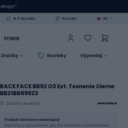
 nákupy!*
>
4.7
Heureka
Kontakt
SK
hľadaj
Značky
Novinky
Výpredaj
RACE FACE BB92 O3 Ext. Tesnenie čierne
BB21BB89923
Žiadna recenzia
Veľkosť
30 mm
Produkt dočasne nedostupný
Nastavte si upozornenie, aby ste obdržali e-mail hneď keď