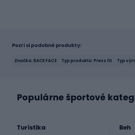
Pozri si podobné produkty:
Značka: RACE FACE
Typ produktu: Press fit
Typ výr
Populárne športové kateg
Turistika
Beh