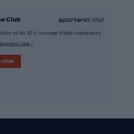
Kardio zariadenia
no Club
Posilňovacie zariadenie
Joga
 zľavy až do 30 % na svoje ďalšie objednávky
Fitness oblečenie
Sportano Club >
Fitness obuv
Príslušenstvo na školenie
 Club
Cyklistické prilby
Prilby Full face
Cestné prilby
Prilby MTB
Skitouring