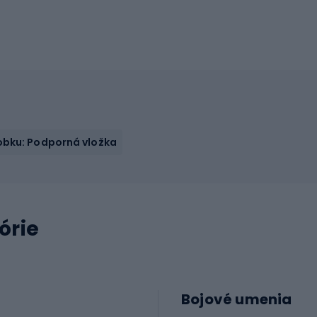
obku: Podporná vložka
órie
Bojové umenia