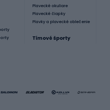
Plavecké okuliare
Plavecké čiapky
Plavky a plavecké oblečenie
porty
Tímové športy
porty
Príslušenstvo pre bojové športy
Futbalové topánky
Hádzanárske topánky
Futbalové lopty
Futbalové bránky
Futbalové oblečenie
Basketbalové oblečenie
Fitness a posilňovňa
ule