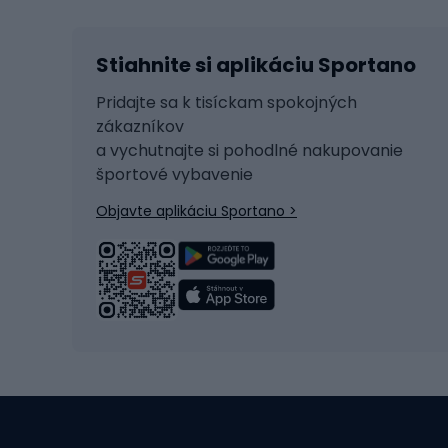
Lyžovanie
Cyklis
Stiahnite si aplikáciu Sportano
Beh na lyžiach
Tašky 
Skitouring
Svetlá
Pridajte sa k tisíckam spokojných
zákazníkov
Korčule
Sedadl
a vychutnajte si pohodlné nakupovanie
Snowboard
Zámky
športové vybavenie
Ľadový hokej
Batoh
Objavte aplikáciu Sportano >
Turistická obuv
Čast
Trekingová obuv
Sedlá 
Vysokohorská obuv
Cyklis
Turistické topánky
Kolesá
Vodné športy
Leze