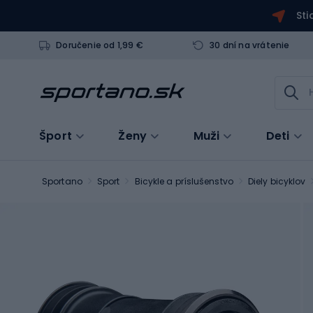
Sti
Doručenie od 1,99 €
30 dní na vrátenie
Šport
Ženy
Muži
Deti
Sportano
Sport
Bicykle a príslušenstvo
Diely bicyklov