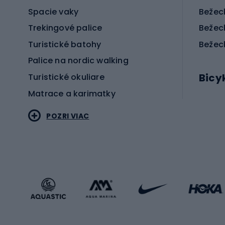
Spacie vaky
Bežec
Trekingové palice
Bežec
Turistické batohy
Bežec
Palice na nordic walking
Bicy
Turistické okuliare
Matrace a karimatky
Elektr
POZRI VIAC
Bicyk
Sportstyle
Cestn
Oblečenie v športovom štýle
Trekin
Športová obuv
Bicykl
Príslušenstvo v športovom štýle
Bicykl
Zimné športy
Prís