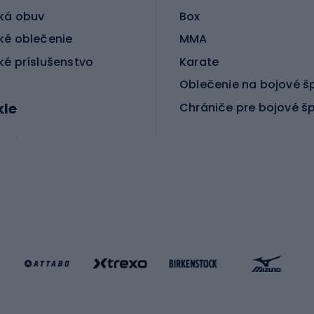
ká obuv
Box
ké oblečenie
MMA
ké príslušenstvo
Karate
Oblečenie na bojové š
kle
Chrániče pre bojové š
ické bicykle
le MTB
Korčuľovanie
é bicykle
gové bicykle
Kolobežky
e gravel
Kolieskové korčule
e pre deti
Inline korčule
Skateboardy
lušenstvo k bicyklom
Chrániče na inline korč