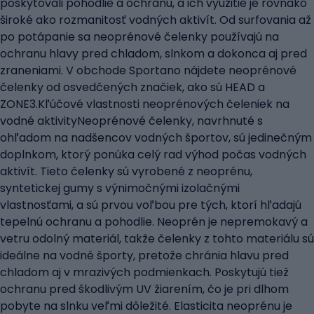
poskytovali pohodlie a ochranu, a ich využitie je rovnako
široké ako rozmanitosť vodných aktivít. Od surfovania až
po potápanie sa neoprénové čelenky používajú na
ochranu hlavy pred chladom, slnkom a dokonca aj pred
zraneniami. V obchode Sportano nájdete neoprénové
čelenky od osvedčených značiek, ako sú HEAD a
ZONE3.Kľúčové vlastnosti neoprénových čeleniek na
vodné aktivityNeoprénové čelenky, navrhnuté s
ohľadom na nadšencov vodných športov, sú jedinečným
doplnkom, ktorý ponúka celý rad výhod počas vodných
aktivít. Tieto čelenky sú vyrobené z neoprénu,
syntetickej gumy s výnimočnými izolačnými
vlastnosťami, a sú prvou voľbou pre tých, ktorí hľadajú
tepelnú ochranu a pohodlie. Neoprén je nepremokavý a
vetru odolný materiál, takže čelenky z tohto materiálu sú
ideálne na vodné športy, pretože chránia hlavu pred
chladom aj v mrazivých podmienkach. Poskytujú tiež
ochranu pred škodlivým UV žiarením, čo je pri dlhom
pobyte na slnku veľmi dôležité. Elasticita neoprénu je