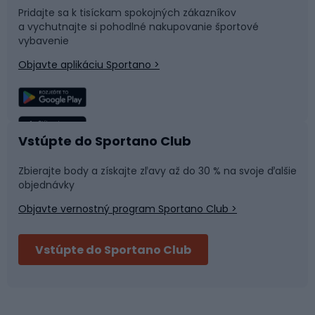
Pridajte sa k tisíckam spokojných zákazníkov
a vychutnajte si pohodlné nakupovanie športové
Časti bicyklov
Snowboard
vybavenie
Objavte aplikáciu Sportano >
Lezenie
Turistické oblečenie
Rybolov
Plávanie
Vstúpte do Sportano Club
Športová medicína
Tímové športy
Zbierajte body a získajte zľavy až do 30 % na svoje ďalšie
objednávky
Objavte vernostný program Sportano Club >
Bushcraft
Fitness a posilňovňa
Vstúpte do Sportano Club
Bikepacking
Cyklistické prilby
Severská chôdza
Skitouring