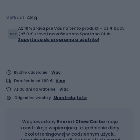
Veľkosť
48 g
Až
10
% zľava pre Vás na tento produkt + až
4
body
(až 0 € zľava) na vaše konto Sportano Club.
Zapojte sa do programu a ušetrite!
Rýchle odoslanie
Viac
Doručenie od 1,99 €
Viac
Až 30 dní na vrátenie.
Viac
Originálne výrobky
Skontrolujte to
Węglowodany
Enervit Chew Carbo
mają
konstrukcję wspierającą uzupełnienie diety
okołotreningowej w codziennym użyciu.