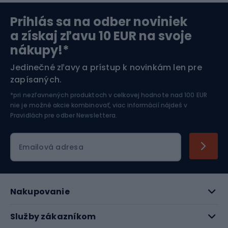
Prihlás sa na odber noviniek
Orientačný beh
Lyžovanie
a získaj zľavu 10 EUR na svoje
nákupy!*
Športová elektronika
Jedinečné zľavy a prístup k novinkám len pre
zapísaných.
Jazdectvo
*pri nezľavnených produktoch v celkovej hodnote nad 100 EUR
nie je možné akcie kombinovať, viac informácií nájdeš v
Pravidlách pre odber Newslettera
.
Emailová adresa
Nakupovanie
Služby zákazníkom