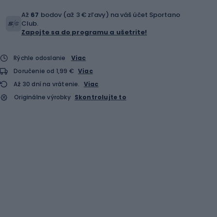
Až
67
bodov (až 3 € zľavy) na váš účet Sportano
Club.
Zapojte sa do programu a ušetrite!
Rýchle odoslanie
Viac
Doručenie od 1,99 €
Viac
Až 30 dní na vrátenie.
Viac
Originálne výrobky
Skontrolujte to