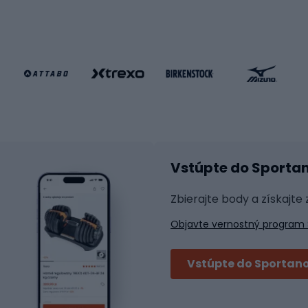
gové bicykle
Kolobežky
e gravel
Kolieskové korčule
e pre deti
Inline korčule
Skateboardy
lušenstvo k bicyklom
Chrániče na inline korč
Helmy na inline korčule
tické okuliare
Vstúpte do Sporta
na bicykel
Raketové športy
 na bicykli
Zbierajte body a získajte
á pre bicykle
Squash
Objavte vernostný program 
 na bicykle
Badminton
y na bicykel
Stolný tenis
Vstúpte do Sportano
Tenis
i bicyklov
Padel