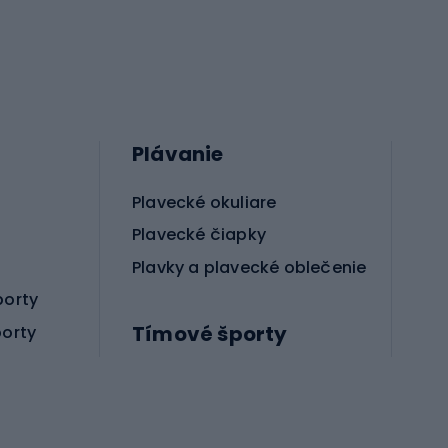
Plávanie
Plavecké okuliare
Plavecké čiapky
Plavky a plavecké oblečenie
porty
Tímové športy
porty
Príslušenstvo pre bojové športy
Futbalové topánky
Hádzanárske topánky
Futbalové lopty