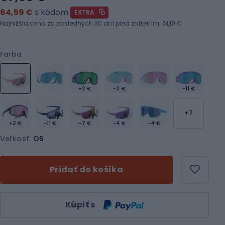
64,59 €
s kódom
EXTRA
Najnižšia cena za posledných 30 dní pred znížením:
61,19 €
Farba
+2 €
-2 €
-11 €
+7
+2 €
-11 €
+7 €
-4 €
-4 €
Veľkosť
OS
Pridať do košíka
Množstvo
Kúpiť s