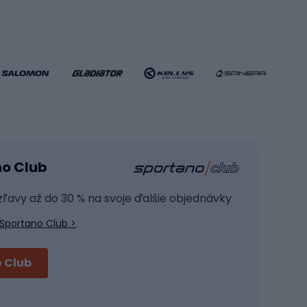
Futbalové bránky
Futbalové oblečenie
Basketbalové oblečenie
Fitness a posilňovňa
ule
Kardio zariadenia
no Club
Posilňovacie zariadenie
Joga
 zľavy až do 30 % na svoje ďalšie objednávky
Fitness oblečenie
Sportano Club >
Fitness obuv
Príslušenstvo na školenie
 Club
Cyklistické prilby