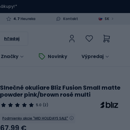
 nákupy!*
>
4.7
Heureka
Kontakt
SK
hľadaj
Značky
Novinky
Výpredaj
Slnečné okuliare Bliz Fusion Small matte
powder pink/brown rosé multi
5.0
(2)
Podmienky akcie "MID HOLIDAYS SALE"
67,99 €