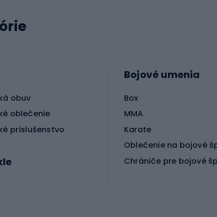
órie
Bojové umenia
ká obuv
Box
ké oblečenie
MMA
ké príslušenstvo
Karate
Oblečenie na bojové š
kle
Chrániče pre bojové š
ické bicykle
le MTB
Korčuľovanie
é bicykle