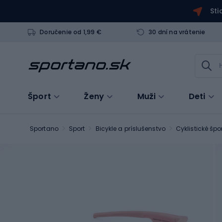
Sti
Doručenie od 1,99 €
30 dní na vrátenie
Šport
Ženy
Muži
Deti
Sportano
Sport
Bicykle a príslušenstvo
Cyklistické špo