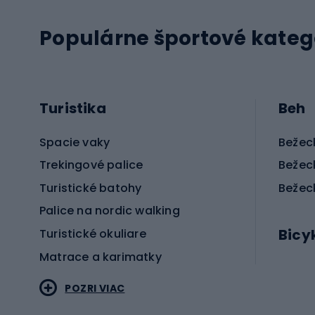
Populárne športové kateg
Turistika
Beh
Spacie vaky
Bežec
Trekingové palice
Bežec
Turistické batohy
Bežec
Palice na nordic walking
Bicy
Turistické okuliare
Matrace a karimatky
Elektr
POZRI VIAC
Bicyk
Sportstyle
Cestn