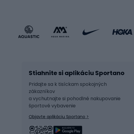
Oblečenie v športovom štýle
Trekin
Športová obuv
Bicykl
Príslušenstvo v športovom štýle
Bicykl
Zimné športy
Prís
Lyžovanie
Cyklis
Stiahnite si aplikáciu Sportano
Beh na lyžiach
Tašky 
Skitouring
Svetlá
Pridajte sa k tisíckam spokojných
zákazníkov
Korčule
Sedadl
a vychutnajte si pohodlné nakupovanie
Snowboard
Zámky
športové vybavenie
Ľadový hokej
Batoh
Objavte aplikáciu Sportano >
Turistická obuv
Čast