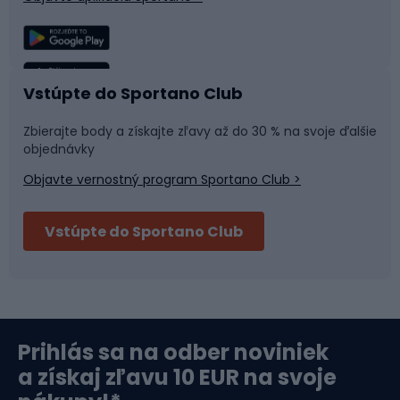
Lezenie
Turistické oblečenie
Rybolov
Plávanie
Vstúpte do Sportano Club
Športová medicína
Tímové športy
Zbierajte body a získajte zľavy až do 30 % na svoje ďalšie
objednávky
Objavte vernostný program Sportano Club >
Bushcraft
Fitness a posilňovňa
Vstúpte do Sportano Club
Bikepacking
Cyklistické prilby
Severská chôdza
Skitouring
Prihlás sa na odber noviniek
Orientačný beh
Lyžovanie
a získaj zľavu 10 EUR na svoje