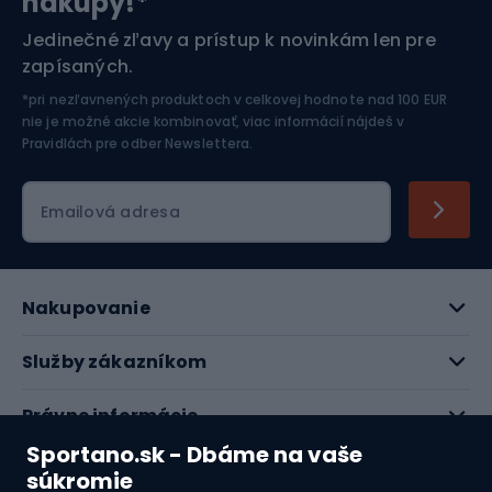
nákupy!*
Športová elektronika
Jedinečné zľavy a prístup k novinkám len pre
zapísaných.
Jazdectvo
*pri nezľavnených produktoch v celkovej hodnote nad 100 EUR
nie je možné akcie kombinovať, viac informácií nájdeš v
Pravidlách pre odber Newslettera
.
Emailová adresa
Nakupovanie
Služby zákazníkom
Právne informácie
Sportano.sk - Dbáme na vaše
O nás
súkromie