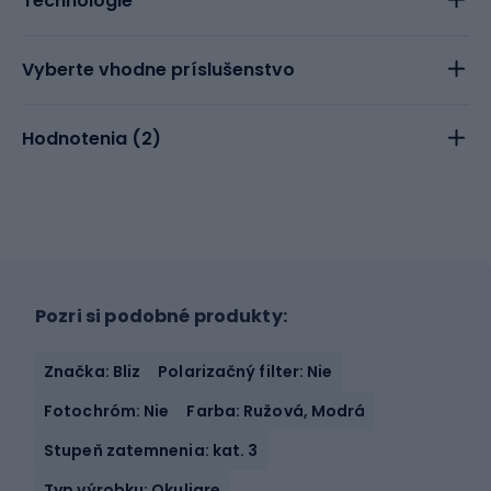
Technológie
Vyberte vhodne príslušenstvo
Hodnotenia (
2
)
Pozri si podobné produkty:
Značka: Bliz
Polarizačný filter: Nie
Fotochróm: Nie
Farba: Ružová, Modrá
Stupeň zatemnenia: kat. 3
Typ výrobku: Okuliare