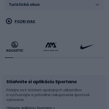
Turistická obuv
Vodné športy
Bojové umenia
POZRI VIAC
Cyklistické oblečenie
Korčuľovanie
Beh
Raketové športy
Bicykle
Cyklistická obuv
Stiahnite si aplikáciu Sportano
Príslušenstvo k bicyklom
Sane a kĺzačky
Pridajte sa k tisíckam spokojných zákazníkov
a vychutnajte si pohodlné nakupovanie športové
Časti bicyklov
Snowboard
vybavenie
Objavte aplikáciu Sportano >