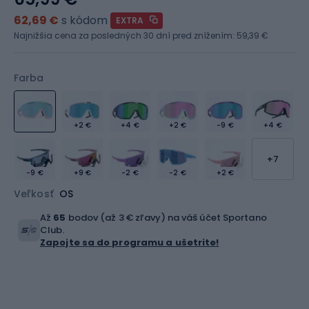
62,69 €
s kódom
EXTRA
Najnižšia cena za posledných 30 dní pred znížením:
59,39 €
Farba
+2 €
+4 €
+2 €
-9 €
+4 €
+7
-9 €
+9 €
-2 €
-2 €
+2 €
Veľkosť
OS
Až
65
bodov (až 3 € zľavy) na váš účet Sportano
Club.
Zapojte sa do programu a ušetrite!