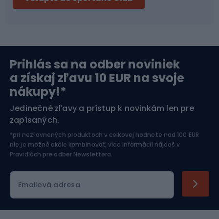
Bikepacking
Cyklistické prilby
Severská chôdza
Skitouring
Prihlás sa na odber noviniek
Orientačný beh
Lyžovanie
a získaj zľavu 10 EUR na svoje
nákupy!*
Športová elektronika
Jedinečné zľavy a prístup k novinkám len pre
zapísaných.
Jazdectvo
*pri nezľavnených produktoch v celkovej hodnote nad 100 EUR
nie je možné akcie kombinovať, viac informácií nájdeš v
Pravidlách pre odber Newslettera
.
Emailová adresa