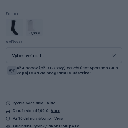
Farba
+2,90 €
Veľkosť
Vyber veľkosť...
Až
3
bodov (až 0 € zľavy) na váš účet Sportano Club.
Zapojte sa do programu a ušetrite!
Rýchle odoslanie
Viac
Doručenie od 1,99 €
Viac
Až 30 dní na vrátenie.
Viac
Originálne výrobky
Skontrolujte to