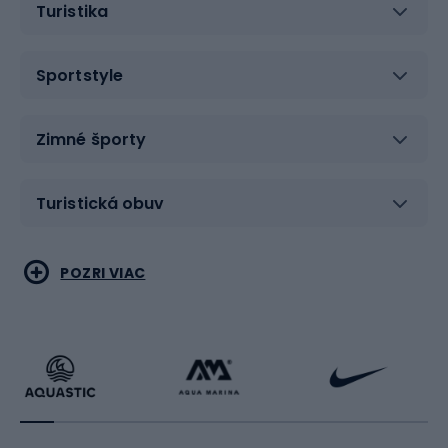
Turistika
Sportstyle
Zimné športy
Turistická obuv
Vodné športy
Bojové umenia
POZRI VIAC
Cyklistické oblečenie
Korčuľovanie
Beh
Raketové športy