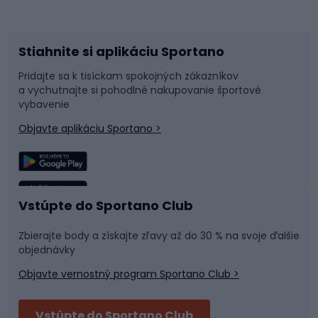
Bicykle
Cyklistická obuv
Stiahnite si aplikáciu Sportano
Príslušenstvo k bicyklom
Sane a kĺzačky
Pridajte sa k tisíckam spokojných zákazníkov
a vychutnajte si pohodlné nakupovanie športové
Časti bicyklov
Snowboard
vybavenie
Objavte aplikáciu Sportano >
Lezenie
Turistické oblečenie
Rybolov
Plávanie
Vstúpte do Sportano Club
Športová medicína
Tímové športy
Zbierajte body a získajte zľavy až do 30 % na svoje ďalšie
objednávky
Objavte vernostný program Sportano Club >
Bushcraft
Fitness a posilňovňa
Vstúpte do Sportano Club