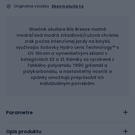
Originálne výrobky
Skontrolujte to
Slnečné okuliare Bliz Breeze matná
modrá/sivá modrá zrkadlová/ružová chránia
zrak počas intenzívnej jazdy na bicykli,
využívajúc šošovky Hydro Lens Technology™ s
UV filtrom a vymeniteľnými sklami v
kategóriách S3 a S1. Rámiky sú vyrobené z
ľahkého polyamidu TR90 grilamid a
polykarbonátu, a nastaviteľný nosník a
spánky umožňujú prispôsobiť ich
individuálnym potrebám.
Parametre
Opis produktu