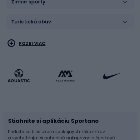
Zimné športy
Turistická obuv
Vodné športy
Bojové umenia
POZRI VIAC
Cyklistické oblečenie
Korčuľovanie
Beh
Raketové športy
Bicykle
Cyklistická obuv
Stiahnite si aplikáciu Sportano
Príslušenstvo k bicyklom
Sane a kĺzačky
Pridajte sa k tisíckam spokojných zákazníkov
a vychutnajte si pohodlné nakupovanie športové