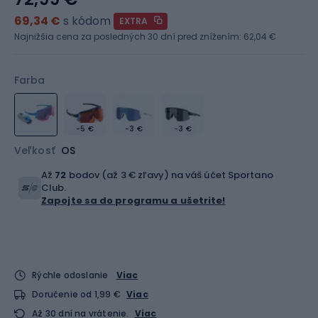
69,34 €
s kódom
EXTRA
Najnižšia cena za posledných 30 dní pred znížením:
62,04 €
Farba
-5 €
-3 €
-3 €
Veľkosť
OS
Až
72
bodov (až 3 € zľavy) na váš účet Sportano
Club.
Zapojte sa do programu a ušetrite!
Rýchle odoslanie
Viac
Doručenie od 1,99 €
Viac
Až 30 dní na vrátenie.
Viac