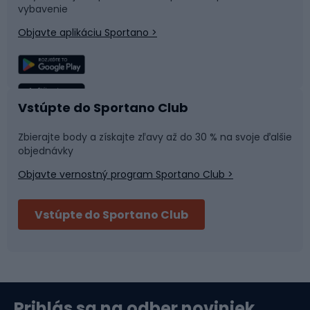
Časti bicyklov
Snowboard
vybavenie
Objavte aplikáciu Sportano >
Lezenie
Turistické oblečenie
Rybolov
Plávanie
Vstúpte do Sportano Club
Športová medicína
Tímové športy
Zbierajte body a získajte zľavy až do 30 % na svoje ďalšie
objednávky
Objavte vernostný program Sportano Club >
Bushcraft
Fitness a posilňovňa
Vstúpte do Sportano Club
Bikepacking
Cyklistické prilby
Severská chôdza
Skitouring
Prihlás sa na odber noviniek