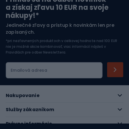
Orientačný beh
Lyžovanie
a získaj zľavu 10 EUR na svoje
nákupy!*
Športová elektronika
Jedinečné zľavy a prístup k novinkám len pre
zapísaných.
Jazdectvo
*pri nezľavnených produktoch v celkovej hodnote nad 100 EUR
nie je možné akcie kombinovať, viac informácií nájdeš v
Pravidlách pre odber Newslettera
.
Emailová adresa
Nakupovanie
Služby zákazníkom
Právne informácie