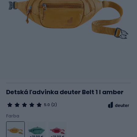
Detská ľadvinka deuter Belt 1 l amber
5.0
(2)
Farba
+19,99 €
+19,99 €