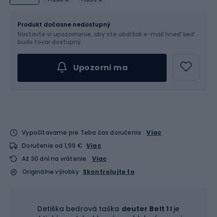
Veľkosť
1 l
Produkt dočasne nedostupný
Nastavte si upozornenie, aby ste obdržali e-mail hneď keď
bude tovar dostupný.
Upozorni ma
Vypočítavame pre Teba čas doručenia
Viac
Doručenie od 1,99 €
Viac
Až 30 dní na vrátenie.
Viac
Originálne výrobky
Skontrolujte to
Detiška bedrová taška
deuter Belt 1 l
je