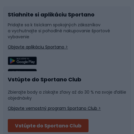
Stiahnite si aplikáciu Sportano
Príslušenstvo k bicyklom
Sane a kĺzačky
Pridajte sa k tisíckam spokojných zákazníkov
a vychutnajte si pohodlné nakupovanie športové
Časti bicyklov
Snowboard
vybavenie
Objavte aplikáciu Sportano >
Lezenie
Turistické oblečenie
Rybolov
Plávanie
Vstúpte do Sportano Club
Športová medicína
Tímové športy
Zbierajte body a získajte zľavy až do 30 % na svoje ďalšie
objednávky
Objavte vernostný program Sportano Club >
Bushcraft
Fitness a posilňovňa
Vstúpte do Sportano Club
Bikepacking
Cyklistické prilby