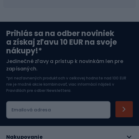
Severská chôdza
Skitouring
Prihlás sa na odber noviniek
Orientačný beh
Lyžovanie
a získaj zľavu 10 EUR na svoje
nákupy!*
Športová elektronika
Jedinečné zľavy a prístup k novinkám len pre
zapísaných.
Jazdectvo
*pri nezľavnených produktoch v celkovej hodnote nad 100 EUR
nie je možné akcie kombinovať, viac informácií nájdeš v
Pravidlách pre odber Newslettera
.
Emailová adresa
Nakupovanie