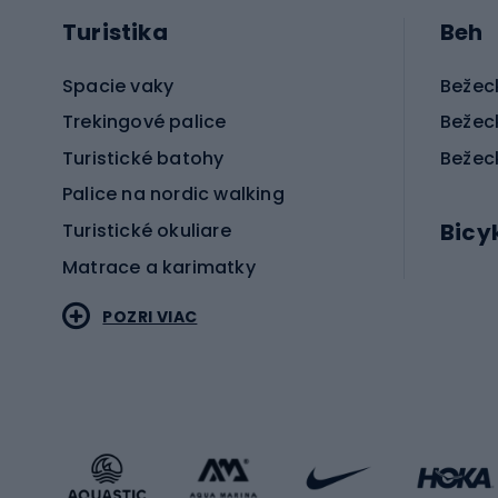
Turistika
Beh
Spacie vaky
Bežec
Trekingové palice
Bežec
Turistické batohy
Bežec
Palice na nordic walking
Bicy
Turistické okuliare
Matrace a karimatky
Elektr
POZRI VIAC
Bicyk
Sportstyle
Cestn
Oblečenie v športovom štýle
Trekin
Športová obuv
Bicykl
Príslušenstvo v športovom štýle
Bicykl