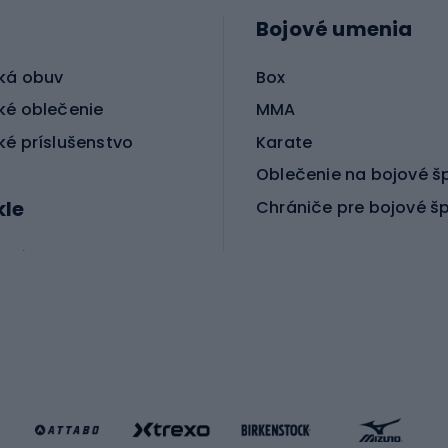
Bojové umenia
ká obuv
Box
ké oblečenie
MMA
ké príslušenstvo
Karate
Oblečenie na bojové š
kle
Chrániče pre bojové š
ické bicykle
le MTB
Korčuľovanie
é bicykle
gové bicykle
Kolobežky
e gravel
Kolieskové korčule
e pre deti
Inline korčule