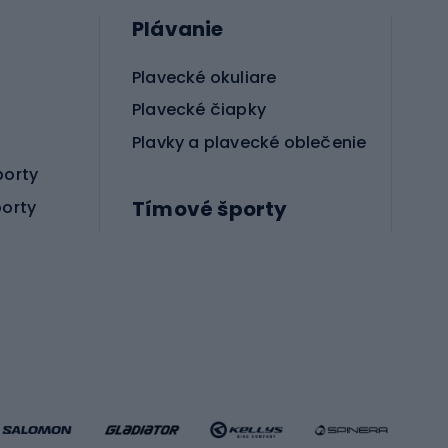
Plávanie
Plavecké okuliare
Plavecké čiapky
Plavky a plavecké oblečenie
porty
Tímové športy
porty
Príslušenstvo pre bojové športy
Futbalové topánky
Hádzanárske topánky
Futbalové lopty
Futbalové bránky
Futbalové oblečenie
Basketbalové oblečenie