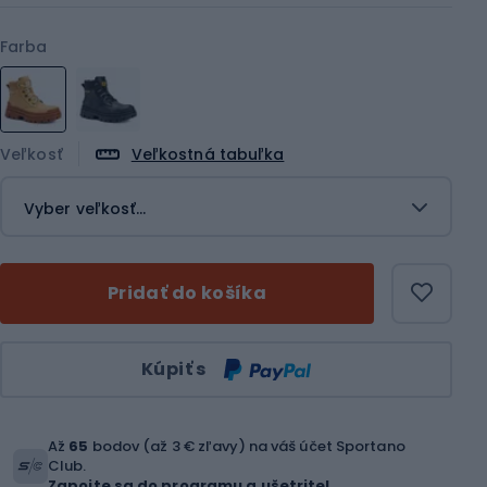
Farba
Veľkosť
Veľkostná tabuľka
Vyber veľkosť...
Pridať do košíka
Množstvo
Kúpiť s
Až
65
bodov (až 3 € zľavy) na váš účet Sportano
Club.
Zapojte sa do programu a ušetrite!