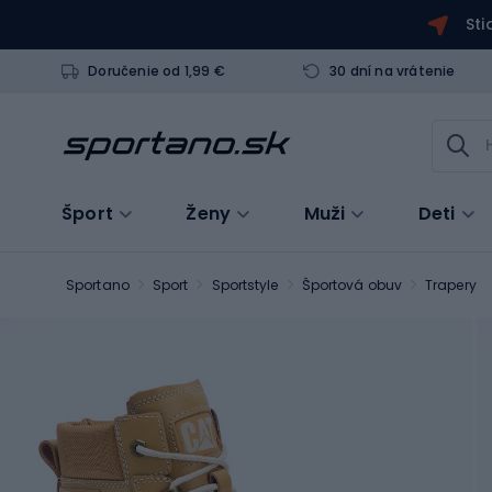
Sti
Doručenie od 1,99 €
30 dní na vrátenie
Šport
Ženy
Muži
Deti
Sportano
Sport
Sportstyle
Športová obuv
Trapery