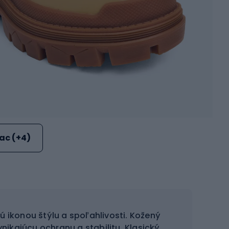
iac (+4)
ú ikonou štýlu a spoľahlivosti. Kožený
ikajúcu ochranu a stabilitu. Klasický