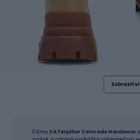
Zobraziť v
Čižmy
CATerpillar Colorado Hardwear
s
zvršok a odolná podrážka zabezpečujú vyn