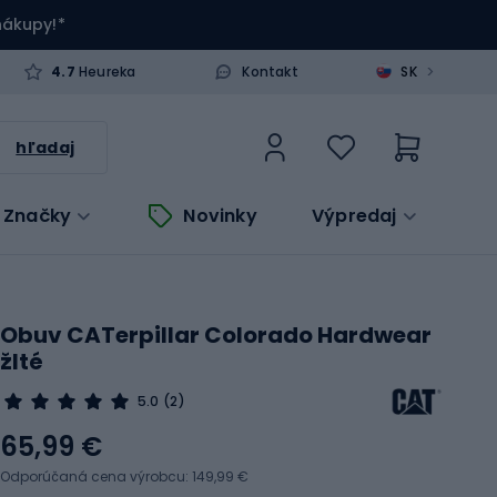
 nákupy!*
>
4.7
Heureka
Kontakt
SK
hľadaj
Značky
Novinky
Výpredaj
Obuv CATerpillar Colorado Hardwear
žlté
5.0
(2)
65,99 €
Odporúčaná cena výrobcu: 149,99 €