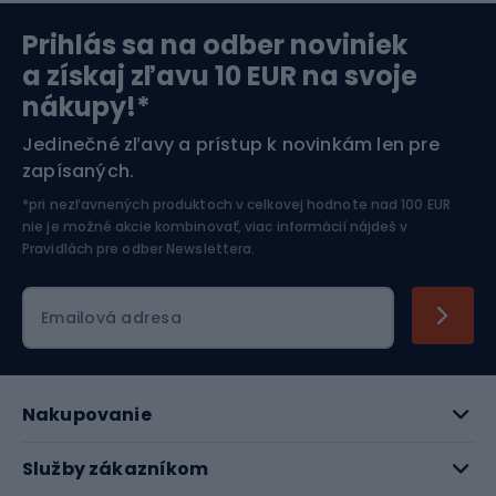
Prihlás sa na odber noviniek
Orientačný beh
Lyžovanie
a získaj zľavu 10 EUR na svoje
nákupy!*
Športová elektronika
Jedinečné zľavy a prístup k novinkám len pre
zapísaných.
Jazdectvo
*pri nezľavnených produktoch v celkovej hodnote nad 100 EUR
nie je možné akcie kombinovať, viac informácií nájdeš v
Pravidlách pre odber Newslettera
.
Emailová adresa
Nakupovanie
Služby zákazníkom