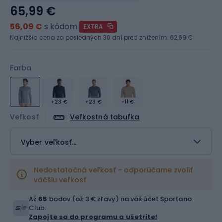
65,99 €
56,09 €
s kódom
EXTRA
Najnižšia cena za posledných 30 dní pred znížením:
62,69 €
Farba
+23 €
+23 €
-11 €
Veľkosť
Veľkostná tabuľka
Vyber veľkosť...
Nedostatočná veľkosť - odporúčame zvoliť
väčšiu veľkosť
Až
65
bodov (až 3 € zľavy) na váš účet Sportano
Club.
Zapojte sa do programu a ušetrite!