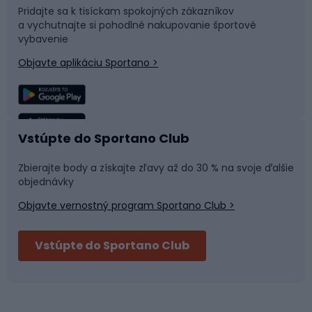
Pridajte sa k tisíckam spokojných zákazníkov
a vychutnajte si pohodlné nakupovanie športové
Časti bicyklov
Snowboard
vybavenie
Objavte aplikáciu Sportano >
Lezenie
Turistické oblečenie
Rybolov
Plávanie
Vstúpte do Sportano Club
Športová medicína
Tímové športy
Zbierajte body a získajte zľavy až do 30 % na svoje ďalšie
objednávky
Objavte vernostný program Sportano Club >
Bushcraft
Fitness a posilňovňa
Vstúpte do Sportano Club
Bikepacking
Cyklistické prilby
Severská chôdza
Skitouring