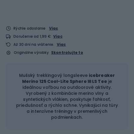
Rýchle odoslanie
Viac
Doručenie od 1,99 €
Viac
Až 30 dní na vrátenie.
Viac
Originálne výrobky
Skontrolujte to
Mušský trekkingový longsleeve
i
ce
breaker
Merino 125 Cool-Lite Sphere III LS Tee
je
ideálnou voľbou na outdoorové aktivity.
Vyrobený z kombinácie merino vlny a
syntetických vlákien, poskytuje ľahkosť,
priedušnosť a rýchlo schne. Vynikajúci na túry
a intenzívne tréningy v premenlivých
podmienkach.