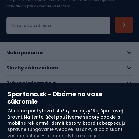
Pravidlách pre odber Newslettera
.
Emailová adresa
Nakupovanie
Služby zákazníkom
Právne informácie
Sportano.sk - Dbáme na vaše
O nás
súkromie
Chceme poskytovať služby na najvyššej športovej
Pozrite si naše recenzie
úrovni. Na tento účel používame súbory cookie a
mobilné reklamné identifikátory, ktoré zabezpečujú
správne fungovanie webovej stránky a po získaní
4.7
vášho súhlasu – aj na analytické účely a