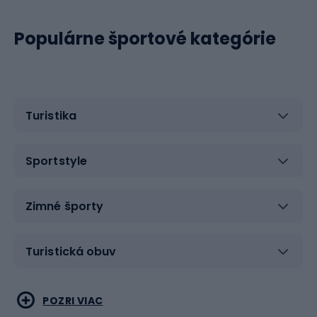
Populárne športové kategórie
Turistika
Sportstyle
Zimné športy
Turistická obuv
Vodné športy
Bojové umenia
POZRI VIAC