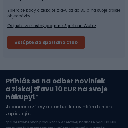
Športová medicína
Tímové športy
Zbierajte body a získajte zľavy až do 30 % na svoje ďalšie
objednávky
Objavte vernostný program Sportano Club >
Bushcraft
Fitness a posilňovňa
Vstúpte do Sportano Club
Bikepacking
Cyklistické prilby
Severská chôdza
Skitouring
Prihlás sa na odber noviniek
Orientačný beh
Lyžovanie
a získaj zľavu 10 EUR na svoje
nákupy!*
Športová elektronika
Jedinečné zľavy a prístup k novinkám len pre
zapísaných.
Jazdectvo
*pri nezľavnených produktoch v celkovej hodnote nad 100 EUR
nie je možné akcie kombinovať, viac informácií nájdeš v