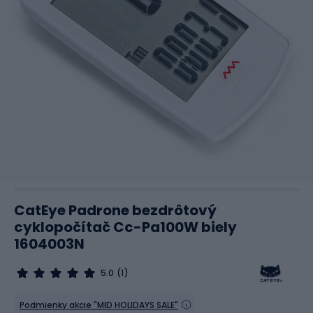
CatEye Padrone bezdrôtový
cyklopočítač Cc-Pa100W biely
1604003N
5.0
(1)
Podmienky akcie "MID HOLIDAYS SALE"