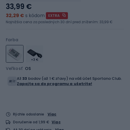
33,99 €
32,29 €
s kódom
EXTRA
Najnižšia cena za posledných 30 dní pred znížením:
33,99 €
Farba
+3 €
Veľkosť
OS
Až
33
bodov (až 1 € zľavy) na váš účet Sportano Club.
Zapojte sa do programu a ušetrite!
Rýchle odoslanie
Viac
Doručenie od 1,99 €
Viac
Až 30 dní na vrátenie.
Viac