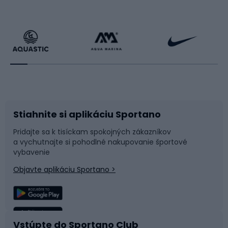
Cyklistické oblečenie
Korčuľovanie
Beh
Raketové športy
Bicykle
Cyklistická obuv
Stiahnite si aplikáciu Sportano
Príslušenstvo k bicyklom
Sane a kĺzačky
Pridajte sa k tisíckam spokojných zákazníkov
a vychutnajte si pohodlné nakupovanie športové
Časti bicyklov
Snowboard
vybavenie
Objavte aplikáciu Sportano >
Lezenie
Turistické oblečenie
Rybolov
Plávanie
Vstúpte do Sportano Club