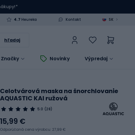
 nákupy!*
>
4.7
Heureka
Kontakt
SK
hľadaj
Značky
Novinky
Výpredaj
Celotvárová maska na šnorchlovanie
AQUASTIC KAI ružová
5.0
(28)
15,99 €
Odporúčaná cena výrobcu: 27,99 €