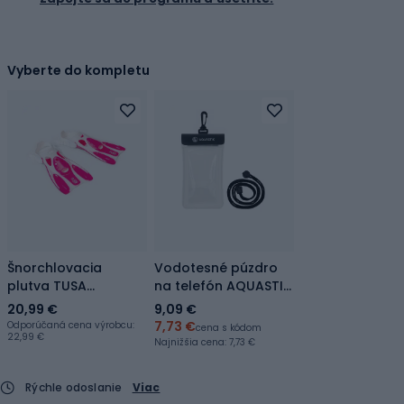
Vyberte do kompletu
Šnorchlovacia
Vodotesné púzdro
plutva TUSA
na telefón AQUASTIC
Sportstrap ružová UF
AQS-B5I189-BK black
20,99 €
9,09 €
0103
7,73 €
Odporúčaná cena výrobcu:
cena s kódom
22,99 €
Najnižšia cena:
7,73 €
Rýchle odoslanie
Viac