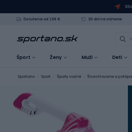
Sti
Doručenie od 1,99 €
30 dní na vrátenie
Šport
Ženy
Muži
Deti
Sportano
Sport
Športy vodné
Šnorchlovanie a potápa