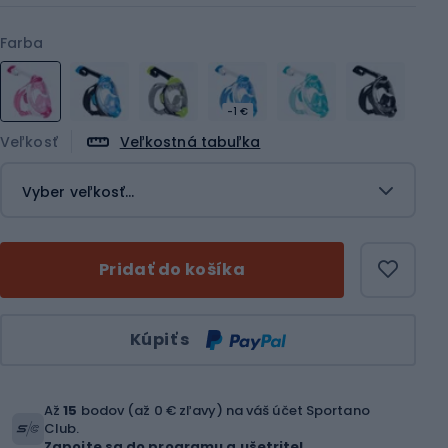
Farba
-1 €
Veľkosť
Veľkostná tabuľka
Vyber veľkosť...
Pridať do košíka
Množstvo
Kúpiť s
Až
15
bodov (až 0 € zľavy) na váš účet Sportano
Club.
Zapojte sa do programu a ušetrite!