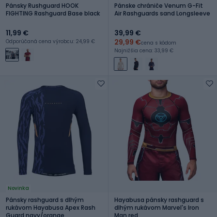
Pánsky Rushguard HOOK
Pánske chrániče Venum G-Fit
FIGHTING Rashguard Base black
Air Rashguards sand Longsleeve
11,99 €
39,99 €
29,99 €
Odporúčaná cena výrobcu: 24,99 €
cena s kódom
Najnižšia cena: 33,99 €
Novinka
Pánsky rashguard s dlhým
Hayabusa pánsky rashguard s
rukávom Hayabusa Apex Rash
dlhým rukávom Marvel's Iron
Guard navy/orange
Man red