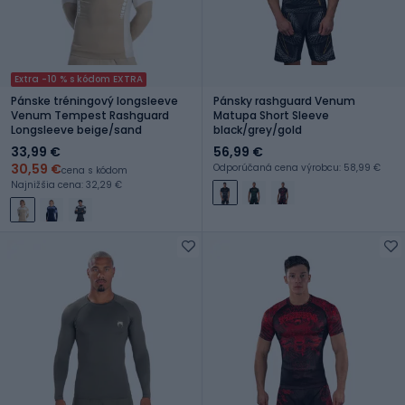
Extra -10 % s kódom EXTRA
Pánske tréningový longsleeve
Pánsky rashguard Venum
Venum Tempest Rashguard
Matupa Short Sleeve
Longsleeve beige/sand
black/grey/gold
33,99 €
56,99 €
30,59 €
Odporúčaná cena výrobcu: 58,99 €
cena s kódom
Najnižšia cena: 32,29 €