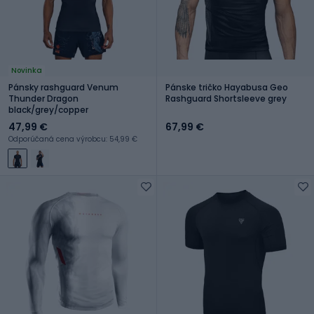
Novinka
Pánsky rashguard Venum
Pánske tričko Hayabusa Geo
Thunder Dragon
Rashguard Shortsleeve grey
black/grey/copper
47,99 €
67,99 €
Odporúčaná cena výrobcu: 54,99 €