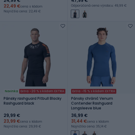
24,99 €
47,99 €
22,49 €
Odporúčaná cena výrobcu: 49,99 €
cena s kódom
Najnižšia cena: 22,49 €
Novinka
Extra -20 % s kódom EXTRA
Extra -15 % s kódom EXTRA
Pánsky rashguard Pitbull Blacky
Pánsky chránič Venum
Rashguard black
Contender Rashguard
Longsleeve blue
29,99 €
36,99 €
23,99 €
31,44 €
cena s kódom
cena s kódom
Najnižšia cena: 29,99 €
Najnižšia cena: 35,14 €