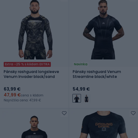
Extra -25 % s kódom EXTRA
Novinka
Pánsky rashguard longsleeve
Pánsky rashguard Venum
Venum Invader black/sand
Streamline black/white
63,99 €
54,99 €
47,99 €
cena s kódom
Najnižšia cena: 47,99 €