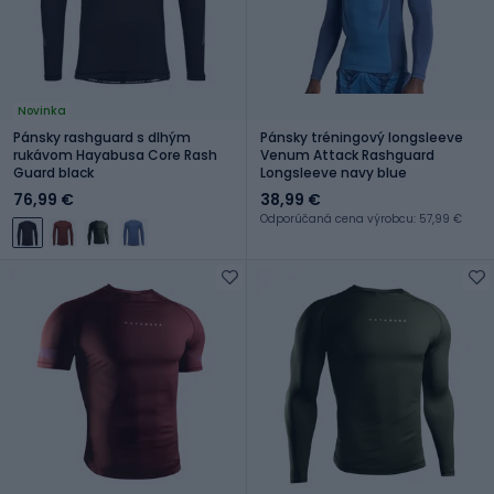
Novinka
Pánsky rashguard s dlhým
Pánsky tréningový longsleeve
rukávom Hayabusa Core Rash
Venum Attack Rashguard
Guard black
Longsleeve navy blue
76,99 €
38,99 €
Odporúčaná cena výrobcu: 57,99 €