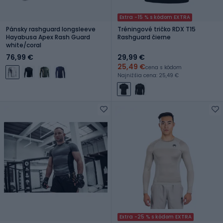
Extra -15 % s kódom EXTRA
Pánsky rashguard longsleeve
Tréningové tričko RDX T15
Hayabusa Apex Rash Guard
Rashguard čierne
white/coral
76,99 €
29,99 €
25,49 €
cena s kódom
Najnižšia cena: 25,49 €
Extra -25 % s kódom EXTRA