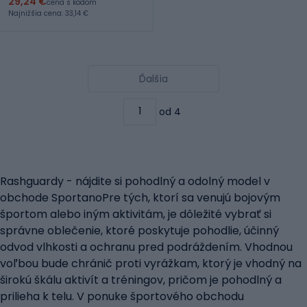
29,24 €
cena s kódom
Najnižšia cena: 33,14 €
Ďalšia
od 4
Rashguardy - nájdite si pohodlný a odolný model v
obchode SportanoPre tých, ktorí sa venujú bojovým
športom alebo iným aktivitám, je dôležité vybrať si
správne oblečenie, ktoré poskytuje pohodlie, účinný
odvod vlhkosti a ochranu pred podráždením. Vhodnou
voľbou bude chránič proti vyrážkam, ktorý je vhodný na
širokú škálu aktivít a tréningov, pričom je pohodlný a
prilieha k telu. V ponuke športového obchodu