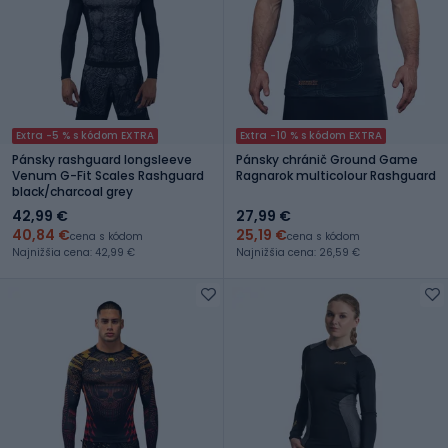
Extra -5 % s kódom EXTRA
Extra -10 % s kódom EXTRA
Pánsky rashguard longsleeve
Pánsky chránič Ground Game
Venum G-Fit Scales Rashguard
Ragnarok multicolour Rashguard
black/charcoal grey
42,99 €
27,99 €
40,84 €
25,19 €
cena s kódom
cena s kódom
Najnižšia cena: 42,99 €
Najnižšia cena: 26,59 €