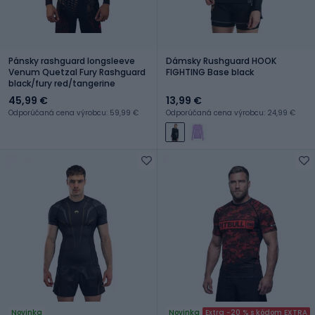
Pánsky rashguard longsleeve
Dámsky Rushguard HOOK
Venum Quetzal Fury Rashguard
FIGHTING Base black
black/fury red/tangerine
45,99 €
13,99 €
Odporúčaná cena výrobcu: 59,99 €
Odporúčaná cena výrobcu: 24,99 €
Novinka
Novinka
Extra -20 % s kódom EXTRA