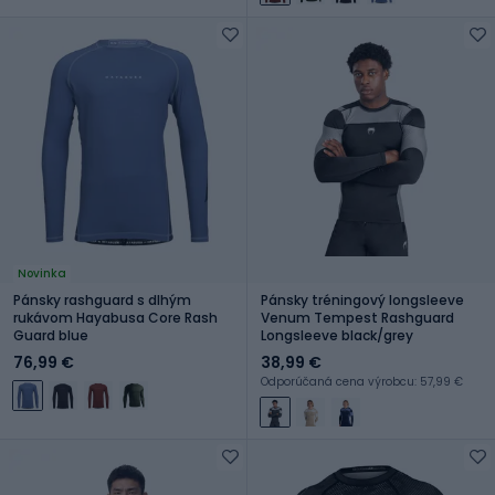
Novinka
Pánsky rashguard s dlhým
Pánsky tréningový longsleeve
rukávom Hayabusa Core Rash
Venum Tempest Rashguard
Guard blue
Longsleeve black/grey
76,99 €
38,99 €
Odporúčaná cena výrobcu: 57,99 €