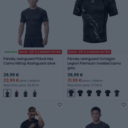
Novinka
Extra -20 % s kódom EXTRA
Extra -20 % s kódom EXTRA
Pánsky rashguard Pitbull Hex
Pánsky rashguard Octagon
Camo Hilltop Rashguard olive
Legion Premium marble/camo
grey
29,99 €
39,99 €
23,99 €
31,99 €
cena s kódom
cena s kódom
Najnižšia cena: 29,99 €
Najnižšia cena: 37,99 €