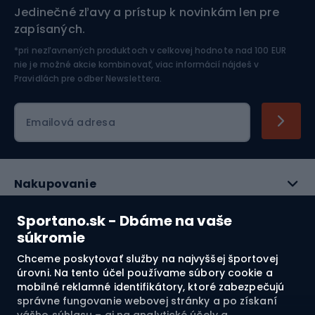
Jedinečné zľavy a prístup k novinkám len pre
zapísaných.
Jazdectvo
*pri nezľavnených produktoch v celkovej hodnote nad 100 EUR
nie je možné akcie kombinovať, viac informácií nájdeš v
Pravidlách pre odber Newslettera
.
Emailová adresa
Nakupovanie
Služby zákazníkom
Sportano.sk - Dbáme na vaše
súkromie
Právne informácie
Chceme poskytovať služby na najvyššej športovej
úrovni. Na tento účel používame súbory cookie a
O nás
mobilné reklamné identifikátory, ktoré zabezpečujú
správne fungovanie webovej stránky a po získaní