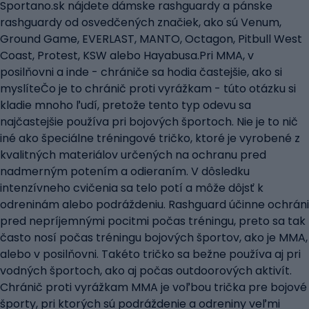
Sportano.sk nájdete dámske rashguardy a pánske
rashguardy od osvedčených značiek, ako sú Venum,
Ground Game, EVERLAST, MANTO, Octagon, Pitbull West
Coast, Protest, KSW alebo Hayabusa.Pri MMA, v
posilňovni a inde - chrániče sa hodia častejšie, ako si
myslíteČo je to chránič proti vyrážkam - túto otázku si
kladie mnoho ľudí, pretože tento typ odevu sa
najčastejšie používa pri bojových športoch. Nie je to nič
iné ako špeciálne tréningové tričko, ktoré je vyrobené z
kvalitných materiálov určených na ochranu pred
nadmerným potením a odieraním. V dôsledku
intenzívneho cvičenia sa telo potí a môže dôjsť k
odreninám alebo podráždeniu. Rashguard účinne ochráni
pred nepríjemnými pocitmi počas tréningu, preto sa tak
často nosí počas tréningu bojových športov, ako je MMA,
alebo v posilňovni. Takéto tričko sa bežne používa aj pri
vodných športoch, ako aj počas outdoorových aktivít.
Chránič proti vyrážkam MMA je voľbou trička pre bojové
športy, pri ktorých sú podráždenie a odreniny veľmi