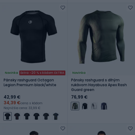
Novinka
Extra -20 % s kódom EXTRA
Novinka
Pánsky rashguard Octagon
Pánsky rashguard s dlhým
Legion Premium black/white
rukávom Hayabusa Apex Rash
Guard green
42,99 €
76,99 €
34,39 €
cena s kódom
Najnižšia cena: 33,99 €