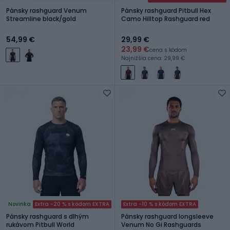
Pánsky rashguard Venum
Pánsky rashguard Pitbull Hex
Streamline black/gold
Camo Hilltop Rashguard red
54,99 €
29,99 €
23,99 €
cena s kódom
Najnižšia cena: 29,99 €
Novinka
Extra -20 % s kódom EXTRA
Extra -10 % s kódom EXTRA
Pánsky rashguard s dlhým
Pánsky rashguard longsleeve
rukávom Pitbull World
Venum No Gi Rashguards