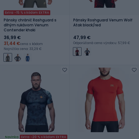
Extra -15 % s kódom EXTRA
Pánsky chránič Rashguard s
Pánsky Roshguard Venum Wolf
dlhým rukávom Venum
Atak black/red
Contender khaki
36,99 €
47,99 €
31,44 €
Odporúčaná cena výrobcu: 57,99 €
cena s kódom
Najnižšia cena: 33,29 €
Novinka
Extra -20 % s kódom EXTRA