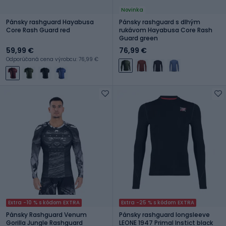
Novinka
Pánsky rashguard Hayabusa
Pánsky rashguard s dlhým
Core Rash Guard red
rukávom Hayabusa Core Rash
Guard green
59,99 €
76,99 €
Odporúčaná cena výrobcu: 76,99 €
Extra -10 % s kódom EXTRA
Extra -25 % s kódom EXTRA
Pánsky Rashguard Venum
Pánsky rashguard longsleeve
Gorilla Jungle Rashguard
LEONE 1947 Primal Instict black