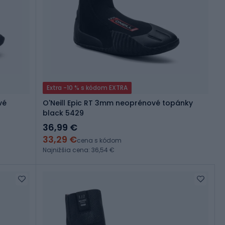
Extra -10 % s kódom EXTRA
vé
O'Neill Epic RT 3mm neoprénové topánky
black 5429
36,99 €
33,29 €
cena s kódom
Najnižšia cena: 36,54 €