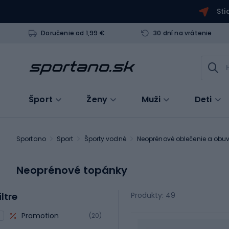
Sti
Doručenie od 1,99 €
30 dní na vrátenie
Šport
Ženy
Muži
Deti
Sportano
Sport
Športy vodné
Neoprénové oblečenie a obu
Neoprénové topánky
iltre
Produkty: 49
Promotion
(20)