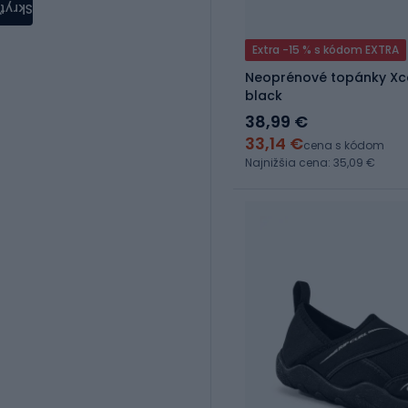
Skryť
Extra -15 % s kódom EXTRA
Neoprénové topánky Xce
black
38,99 €
33,14 €
cena s kódom
Najnižšia cena: 35,09 €