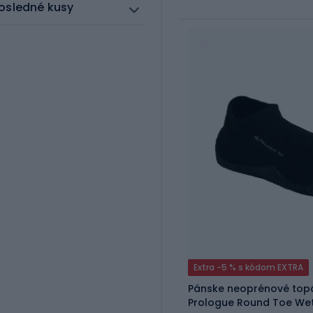
osledné kusy
Extra -5 % s kódom EXTRA
Pánske neoprénové topá
Prologue Round Toe Wet