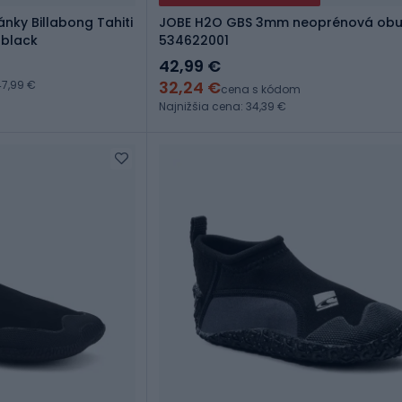
nky Billabong Tahiti
JOBE H2O GBS 3mm neoprénová obuv
 black
534622001
42,99 €
32,24 €
7,99 €
cena s kódom
Najnižšia cena: 34,39 €