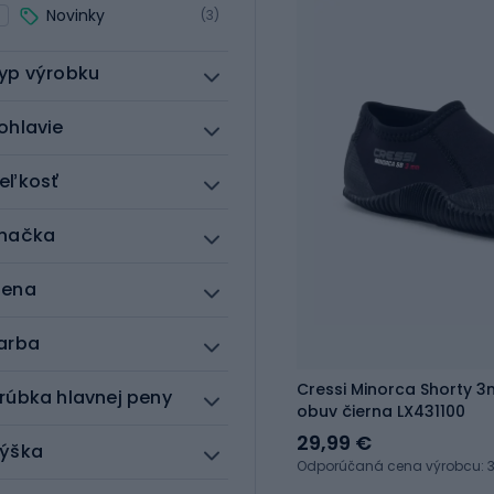
Novinky
(3)
yp výrobku
ohlavie
eľkosť
načka
ena
arba
Cressi Minorca Shorty
rúbka hlavnej peny
obuv čierna LX431100
29,99 €
ýška
Odporúčaná cena výrobcu: 3