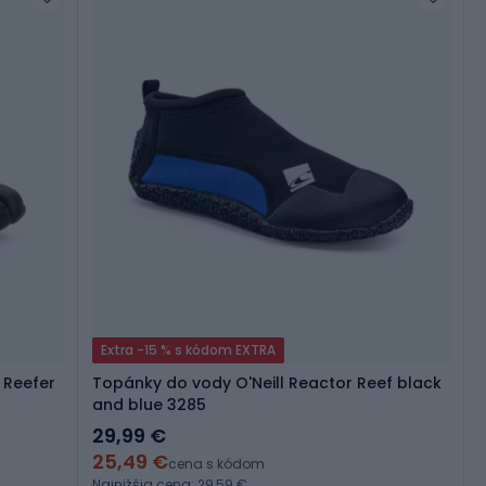
Extra -15 % s kódom EXTRA
 Reefer
Topánky do vody O'Neill Reactor Reef black
and blue 3285
29,99 €
25,49 €
cena s kódom
Najnižšia cena: 29,59 €