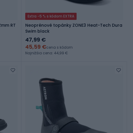
Extra -5 % s kódom EXTRA
 2mm RT
Neoprénové topánky ZONE3 Heat-Tech Dura
Swim black
47,99 €
45,59 €
cena s kódom
Najnižšia cena: 44,99 €