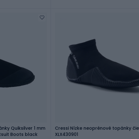
nky Quiksilver 1 mm
Cressi Nízke neoprénové topánky či
suit Boots black
XLX430901