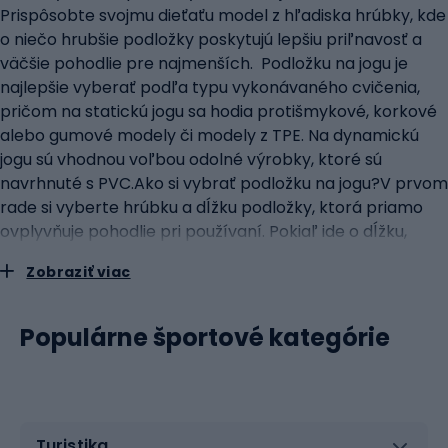
Prispôsobte svojmu dieťaťu model z hľadiska hrúbky, kde
o niečo hrubšie podložky poskytujú lepšiu priľnavosť a
väčšie pohodlie pre najmenších. Podložku na jogu je
najlepšie vyberať podľa typu vykonávaného cvičenia,
pričom na statickú jogu sa hodia protišmykové, korkové
alebo gumové modely či modely z TPE. Na dynamickú
jogu sú vhodnou voľbou odolné výrobky, ktoré sú
navrhnuté s PVC.Ako si vybrať podložku na jogu?V prvom
rade si vyberte hrúbku a dĺžku podložky, ktorá priamo
ovplyvňuje pohodlie pri používaní. Pokiaľ ide o dĺžku,
štandardná hodnota je 180 cm a ľudia nad touto výškou
Zobraziť viac
si môžu vybrať o niečo dlhšie rohože. Pokiaľ ide o hrúbku,
základné modely sa pohybujú od 3 do 8 milimetrov,
pričom najhrubšie výrobky majú hrúbku až 1,5 cm.
Populárne športové kategórie
Venujte pozornosť hmotnosti podložky, a to je o to
dôležitejšie, ak si ju beriete so sebou na tréning. Najľahšie
výrobky majú hmotnosť okolo 600 až 800 gramov, ťažšie
výrobky sú ťažké až 1,5 až 2 kilogramy. Ak cvičíte doma,
Turistika
na tom príliš nezáleží, ale vždy, keď sa potrebujete s