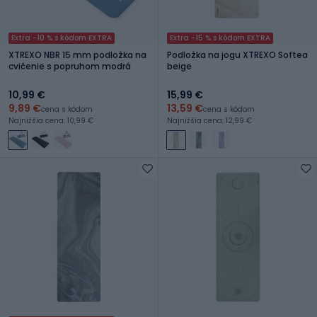
Extra -10 % s kódom EXTRA
Extra -15 % s kódom EXTRA
XTREXO NBR 15 mm podložka na
Podložka na jogu XTREXO Softea
cvičenie s popruhom modrá
beige
10,99 €
15,99 €
9,89 €
13,59 €
cena s kódom
cena s kódom
Najnižšia cena: 10,99 €
Najnižšia cena: 12,99 €