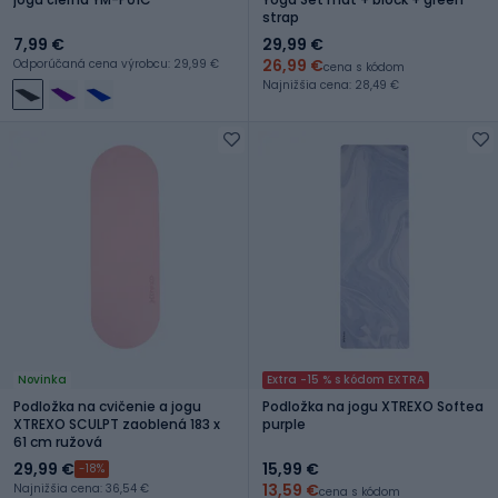
strap
7,99 €
29,99 €
26,99 €
Odporúčaná cena výrobcu: 29,99 €
cena s kódom
Najnižšia cena: 28,49 €
Novinka
Extra -15 % s kódom EXTRA
Podložka na cvičenie a jogu
Podložka na jogu XTREXO Softea
XTREXO SCULPT zaoblená 183 x
purple
61 cm ružová
29,99 €
15,99 €
-18%
13,59 €
Najnižšia cena: 36,54 €
cena s kódom