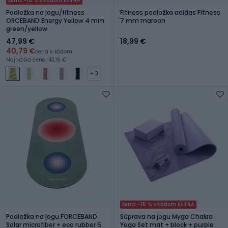
Extra -15 % s kódom EXTRA
Podložka na jogu/fitness
Fitness podložka adidas Fitness
ORCEBAND Energy Yellow 4 mm
7 mm maroon
green/yellow
47,99 €
18,99 €
40,79 €
cena s kódom
Najnižšia cena: 43,19 €
+ 3
Extra -15 % s kódom EXTRA
Podložka na jogu FORCEBAND
Súprava na jogu Myga Chakra
Solar microfiber + eco rubber 5
Yoga Set mat + block + purple