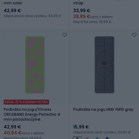
mm solar
strap
42,99 €
33,99 €
28,89 €
Odporúčaná cena výrobcu: 56,99 €
cena s kódom
Najnižšia cena: 30,59 €
Extra -5 % s kódom EXTRA
Podložka na jogu/fitness
Podložka na jogu HMS YM10 gray
ORCEBAND Energy Pistachio 4
mm pistachio/pink
42,99 €
15,99 €
40,84 €
Odporúčaná cena výrobcu: 20,99 €
cena s kódom
Najnižšia cena: 38,69 €