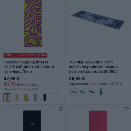
Extra -15 % s kódom EXTRA
Podložka na jogu/fitness
JOYINME Flow Nano 1 mm
ORCEBAND Abstract Violet 4
cestovná podložka na jogu
mm violet/lime
námornícka modrá 800502
47,99 €
38,99 €
40,79 €
Odporúčaná cena výrobcu: 67,99 €
cena s kódom
Najnižšia cena: 43,19 €
+ 3