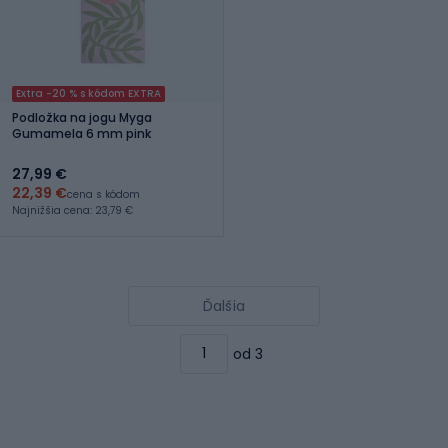
Extra -20 % s kódom EXTRA
Podložka na jogu Myga
Gumamela 6 mm pink
27,99 €
22,39 €
cena s kódom
Najnižšia cena: 23,79 €
Ďalšia
od 3