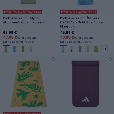
Extra -25 % s kódom EXTRA
Extra -5 % s kódom EXTRA
Podložka na jogu Myga
Podložka na jogu/fitness
Alignment XL 6 mm green
ORCEBAND Gold Blue 4 mm
blue/gold
63,99 €
45,99 €
47,99 €
43,69 €
cena s kódom
cena s kódom
Najnižšia cena: 47,99 €
Najnižšia cena: 39,09 €
+ 3