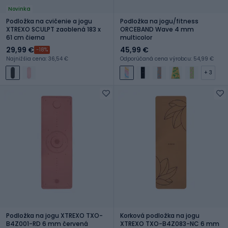
Novinka
Podložka na cvičenie a jogu
Podložka na jogu/fitness
XTREXO SCULPT zaoblená 183 x
ORCEBAND Wave 4 mm
61 cm čierna
multicolor
29,99 €
45,99 €
-18%
Najnižšia cena: 36,54 €
Odporúčaná cena výrobcu: 54,99 €
+ 3
Podložka na jogu XTREXO TXO-
Korková podložka na jogu
B4Z001-RD 6 mm červená
XTREXO TXO-B4Z083-NC 6 mm