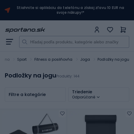
Stiahnite si aplikáciu do telefónu a získaj zľavu 10 EUR na
svoje nákupy!*
rtano
Sport
Fitness a posilňovňa
Joga
Podložky na jogu
Podložky na jogu
Produkty:
144
Triedenie
Filtre a kategórie
Odporúčané