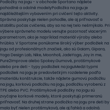
Podložky na jogu - v obchode Sportano nájdete
pohodlné a odolné modelyPodložka na jogu je
najdôležitejším vybavením pri cvičení tejto aktivity.
Správna poskytuje nielen pohodlie, ale aj priľnavosť a
stabilitu počas cvičenia, aby sa na nej telo nešmýkalo. Pri
výbere správneho modelu venujte pozornosť viacerým
parametrom, ako je napríklad materiál výroby alebo
hrúbka. V Sportane ponúkame široký výber podložiek na
jogu od profesionálnych značiek, ako sú Gaiam, Gipara,
Yoga Design Lab, Nike, Moonholi, JadeYoga, Joy in me,
Pure2Improve alebo Spokey.Gumové, protišmykové
alebo pre deti - typy podložiek na joguMedzi typmi
podložiek na jogu je predovšetkým rozdelenie podľa
materiálu konštrukcie, takže nájdete gumovú podložku
na jogu, korkovú podložku na jogu, podložku vyrobenú z
TPE alebo PVC. Protišmykové podložky na jogu sú
zvyčajne korkové modely, ktoré poskytujú primeranú
priľnavosť. Na druhej strane podložka na jogu pre deti by
mala byť nielen protišmyková, ale aj ľahká a odolná.