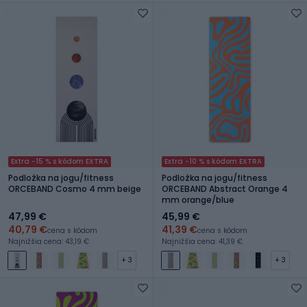
Extra -15 % s kódom EXTRA
Extra -10 % s kódom EXTRA
Podložka na jogu/fitness
Podložka na jogu/fitness
ORCEBAND Cosmo 4 mm beige
ORCEBAND Abstract Orange 4
mm orange/blue
47,99 €
45,99 €
40,79 €
41,39 €
cena s kódom
cena s kódom
Najnižšia cena: 43,19 €
Najnižšia cena: 41,39 €
+ 3
+ 3