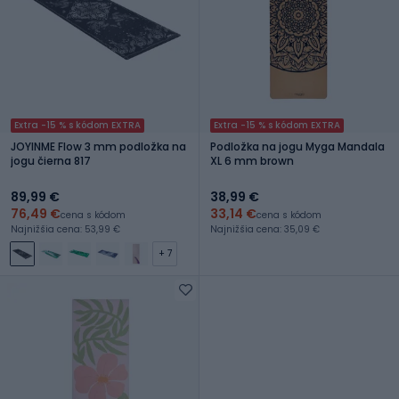
Extra -15 % s kódom EXTRA
Extra -15 % s kódom EXTRA
JOYINME Flow 3 mm podložka na
Podložka na jogu Myga Mandala
jogu čierna 817
XL 6 mm brown
89,99 €
38,99 €
76,49 €
33,14 €
cena s kódom
cena s kódom
Najnižšia cena: 53,99 €
Najnižšia cena: 35,09 €
+ 7