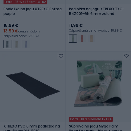
Extra -15 % s kódom EXTRA
Podložka na jogu XTREXO Softea
Podložka na jogu XTREXO TXO-
purple
B4Z001-GN 6 mm zelená
15,99 €
11,99 €
13,59 €
Odporúčaná cena výrobcu: 18,99 €
cena s kódom
Najnižšia cena: 12,99 €
Extra -10 % s kódom EXTRA
XTREXO PVC 6 mm podložka na
Súprava na jogu Myga Palm
jogu čierna YM-P01C
Yoga Set mat + block + green