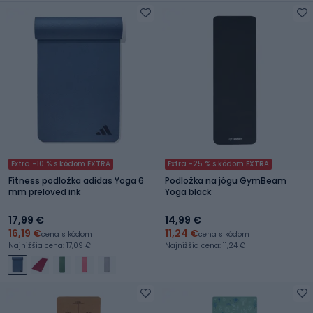
Extra -10 % s kódom EXTRA
Extra -25 % s kódom EXTRA
Fitness podložka adidas Yoga 6
Podložka na jógu GymBeam
mm preloved ink
Yoga black
17,99 €
14,99 €
16,19 €
11,24 €
cena s kódom
cena s kódom
Najnižšia cena: 17,09 €
Najnižšia cena: 11,24 €