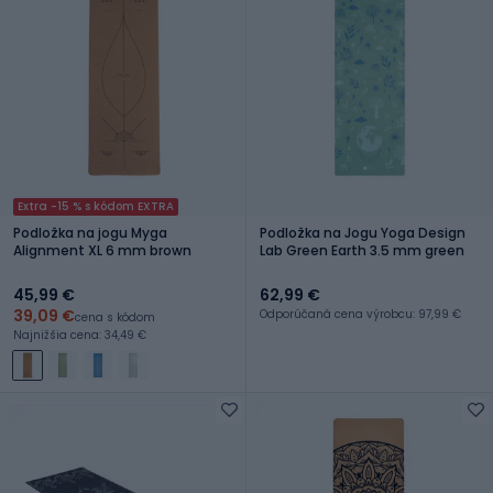
Extra -15 % s kódom EXTRA
Podložka na jogu Myga
Podložka na Jogu Yoga Design
Alignment XL 6 mm brown
Lab Green Earth 3.5 mm green
45,99 €
62,99 €
39,09 €
Odporúčaná cena výrobcu: 97,99 €
cena s kódom
Najnižšia cena: 34,49 €