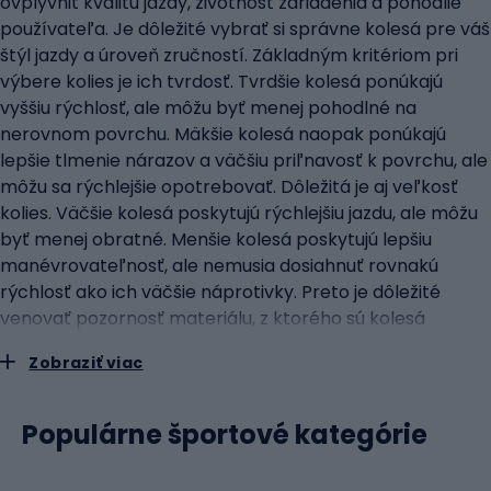
ovplyvniť kvalitu jazdy, životnosť zariadenia a pohodlie
používateľa. Je dôležité vybrať si správne kolesá pre váš
štýl jazdy a úroveň zručností. Základným kritériom pri
výbere kolies je ich tvrdosť. Tvrdšie kolesá ponúkajú
vyššiu rýchlosť, ale môžu byť menej pohodlné na
nerovnom povrchu. Mäkšie kolesá naopak ponúkajú
lepšie tlmenie nárazov a väčšiu priľnavosť k povrchu, ale
môžu sa rýchlejšie opotrebovať. Dôležitá je aj veľkosť
kolies. Väčšie kolesá poskytujú rýchlejšiu jazdu, ale môžu
byť menej obratné. Menšie kolesá poskytujú lepšiu
manévrovateľnosť, ale nemusia dosiahnuť rovnakú
rýchlosť ako ich väčšie náprotivky. Preto je dôležité
venovať pozornosť materiálu, z ktorého sú kolesá
vyrobené. Kvalitný polyuretán zaručuje dlhú životnosť
Zobraziť viac
kolies a odolnosť voči oderu.brzdy kolieskových korčúľ:
bezpečnosť za každých podmienokBezpečnosť pri jazde
na kolieskových korčuliach je prioritou a brzdy pri tom
Populárne športové kategórie
zohrávajú kľúčovú úlohu. Účinné brzdy nielenže chránia
pred prípadnými nehodami, ale umožňujú aj pokročilejšiu