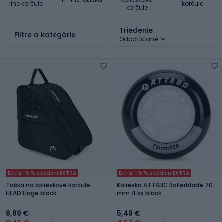
line korčule
korčule
korčule
Triedenie
Filtre a kategórie
Odporúčané
Extra -5 % s kódom EXTRA
Extra -15 % s kódom EXTRA
Taška na kolieskové korčule
Kolieska ATTABO Rollerblade 70
HEAD Hage black
mm 4 ks black
8,89 €
5,49 €