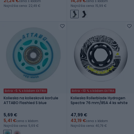
21,24 €
14,39 €
cena s kódom
cena s kódom
Najnižšia cena: 22,49 €
Najnižšia cena: 15,99 €
Extra -5 % s kódom EXTRA
Extra -10 % s kódom EXTRA
Kolieska na kolieskové korčule
Kolieska Rollerblade Hydrogen
ATTABO Flashled S blue
Spectre 76 mm/85A 4 ks white
5,69 €
47,99 €
5,41 €
43,19 €
cena s kódom
cena s kódom
Najnižšia cena: 5,69 €
Najnižšia cena: 40,79 €