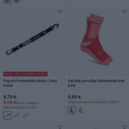
Extra -25 % s kódom EXTRA
Popruh Powerslide Skate Carry
Detské ponožky Rollerblade Kids
black
pink
6,79 €
9,99 €
5,09 €
Odporúčaná cena výrobcu: 11,99 €
cena s kódom
Najnižšia cena: 6,79 €