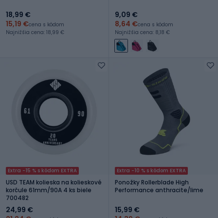
18,99 €
9,09 €
15,19 €
8,64 €
cena s kódom
cena s kódom
Najnižšia cena: 18,99 €
Najnižšia cena: 8,18 €
Extra -15 % s kódom EXTRA
Extra -10 % s kódom EXTRA
USD TEAM kolieska na kolieskové
Ponožky Rollerblade High
korčule 61mm/90A 4 ks biele
Performance anthracite/lime
700482
24,99 €
15,99 €