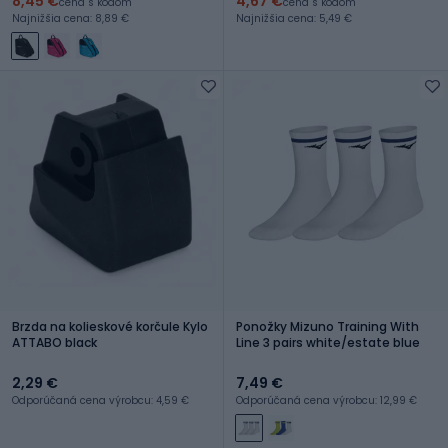
8,45 €
4,67 €
cena s kódom
cena s kódom
Najnižšia cena: 8,89 €
Najnižšia cena: 5,49 €
Brzda na kolieskové korčule Kylo
Ponožky Mizuno Training With
ATTABO black
Line 3 pairs white/estate blue
2,29 €
7,49 €
Odporúčaná cena výrobcu: 4,59 €
Odporúčaná cena výrobcu: 12,99 €