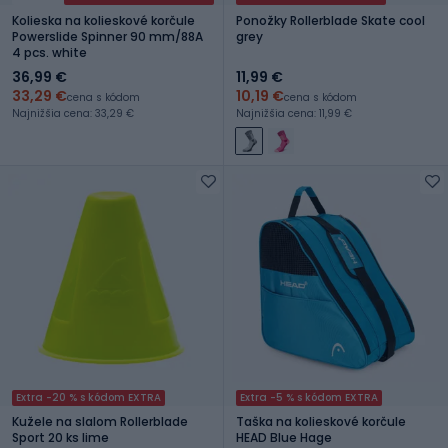
Kolieska na kolieskové korčule
Ponožky Rollerblade Skate cool
Powerslide Spinner 90 mm/88A
grey
4 pcs. white
36,99 €
11,99 €
33,29 €
10,19 €
cena s kódom
cena s kódom
Najnižšia cena: 33,29 €
Najnižšia cena: 11,99 €
Extra -20 % s kódom EXTRA
Extra -5 % s kódom EXTRA
Kužele na slalom Rollerblade
Taška na kolieskové korčule
Sport 20 ks lime
HEAD Blue Hage