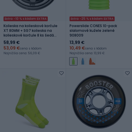
Extra -10 % s kódom EXTRA
Extra -25 % s kódom EXTRA
Kolieska na kolieskové korčule
Powerslide CONES 10-pack
XT 80MM + SG7 kolieska na
slalomové kužele zelené
kolieskové korčule 8 ks šedá
908009
06953500080
58,99 €
13,99 €
53,09 €
10,49 €
cena s kódom
cena s kódom
Najnižšia cena: 56,09 €
Najnižšia cena: 13,99 €