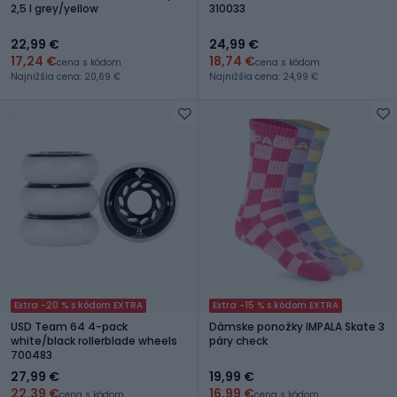
2,5 l grey/yellow
310033
22,99 €
24,99 €
17,24 €
18,74 €
cena s kódom
cena s kódom
Najnižšia cena: 20,69 €
Najnižšia cena: 24,99 €
Extra -20 % s kódom EXTRA
Extra -15 % s kódom EXTRA
USD Team 64 4-pack
Dámske ponožky IMPALA Skate 3
white/black rollerblade wheels
páry check
700483
27,99 €
19,99 €
22,39 €
16,99 €
cena s kódom
cena s kódom