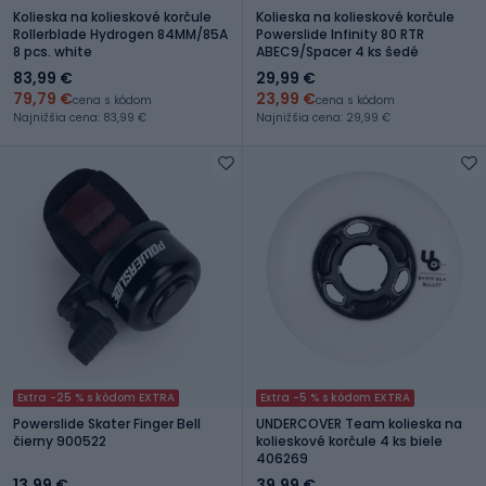
Kolieska na kolieskové korčule
Kolieska na kolieskové korčule
Rollerblade Hydrogen 84MM/85A
Powerslide Infinity 80 RTR
8 pcs. white
ABEC9/Spacer 4 ks šedé
83,99 €
29,99 €
79,79 €
23,99 €
cena s kódom
cena s kódom
Najnižšia cena: 83,99 €
Najnižšia cena: 29,99 €
Extra -25 % s kódom EXTRA
Extra -5 % s kódom EXTRA
Powerslide Skater Finger Bell
UNDERCOVER Team kolieska na
čierny 900522
kolieskové korčule 4 ks biele
406269
13,99 €
39,99 €