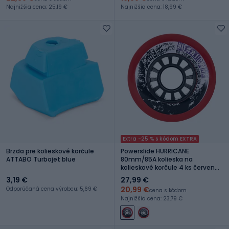
Najnižšia cena: 25,19 €
Najnižšia cena: 18,99 €
Extra -25 % s kódom EXTRA
Brzda pre kolieskové korčule
Powerslide HURRICANE
ATTABO Turbojet blue
80mm/85A kolieska na
kolieskové korčule 4 ks červené
905194
3,19 €
27,99 €
20,99 €
Odporúčaná cena výrobcu: 5,69 €
cena s kódom
Najnižšia cena: 23,79 €