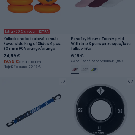
Extra -20 % s kódom EXTRA
Kolieska na kolieskové korčule
Ponožky Mizuno Training Mid
Powerslide King of Slides 4 pcs.
With Line 3 pairs pinkesque/lava
80 mm/90A orange/orange
falls/white
24,99 €
6,19 €
19,99 €
Odporúčaná cena výrobcu: 11,99 €
cena s kódom
Najnižšia cena: 22,49 €