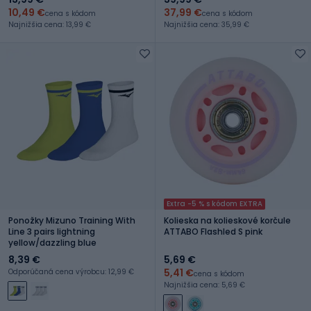
10,49 €
37,99 €
cena s kódom
cena s kódom
Najnižšia cena: 13,99 €
Najnižšia cena: 35,99 €
Extra -5 % s kódom EXTRA
Ponožky Mizuno Training With
Kolieska na kolieskové korčule
Line 3 pairs lightning
ATTABO Flashled S pink
yellow/dazzling blue
8,39 €
5,69 €
5,41 €
Odporúčaná cena výrobcu: 12,99 €
cena s kódom
Najnižšia cena: 5,69 €