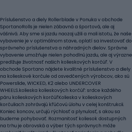
Príslušenstvo a diely Rollerblade v Ponuka v obchode
SportanoRolls je nielen zábavná a športová, ale aj
vášnivá. Aby sme si jazdu naozaj užili a mali istotu, že naše
vybavenie je v optimálnom stave, oplatí sa investovať do
správneho príslušenstva a náhradných dielov. Správne
vybavenie umožňuje nielen pohodlnú jazdu, ale aj výrazne
predlžuje životnosť našich kolieskových korčúľ. V
obchode Sportano nájdete kvalitné príslušenstvo a diely
na kolieskové korčule od osvedčených výrobcov, ako sú
Powerslide, WICKED, K2 alebo UNDERCOVER
WHEELS.kolieska kolieskových korčúľ: srdce každého
páru kolieskových korčúľKolieska v kolieskových
korčuliach zohrávajú kľúčovú úlohu v celej konštrukcii.
Koniec koncov, určujú rýchlosť a plynulosť, s akou sa
budeme pohybovať. Rozmanitosť koliesok dostupných
na trhu je obrovská a výber tých správnych môže