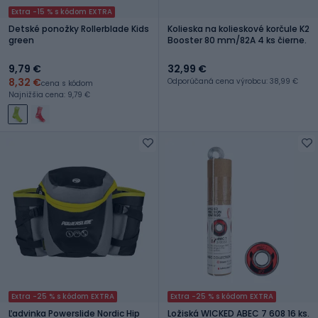
Extra -15 % s kódom EXTRA
Detské ponožky Rollerblade Kids
Kolieska na kolieskové korčule K2
green
Booster 80 mm/82A 4 ks čierne.
9,79 €
32,99 €
8,32 €
Odporúčaná cena výrobcu: 38,99 €
cena s kódom
Najnižšia cena: 9,79 €
Extra -25 % s kódom EXTRA
Extra -25 % s kódom EXTRA
Ľadvinka Powerslide Nordic Hip
Ložiská WICKED ABEC 7 608 16 ks.