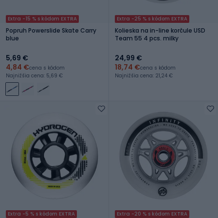
Extra -15 % s kódom EXTRA
Extra -25 % s kódom EXTRA
Popruh Powerslide Skate Carry
Kolieska na in-line korčule USD
blue
Team 55 4 pcs. milky
5,69 €
24,99 €
4,84 €
18,74 €
cena s kódom
cena s kódom
Najnižšia cena: 5,69 €
Najnižšia cena: 21,24 €
Extra -5 % s kódom EXTRA
Extra -20 % s kódom EXTRA