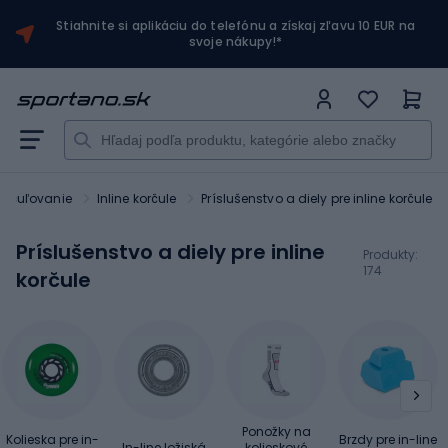
Stiahnite si aplikáciu do telefónu a získaj zľavu 10 EUR na
svoje nákupy!*
orčuľovanie
Inline korčule
Príslušenstvo a diely pre inline korčule
Príslušenstvo a diely pre inline
Produkty:
174
korčule
Ponožky na
Kolieska pre in-
Brzdy pre in-line
In-line ložiská
kolieskové