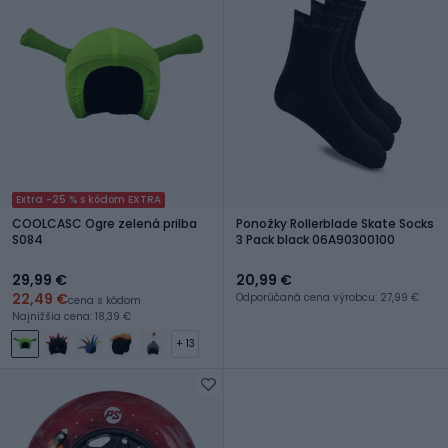
Extra -25 % s kódom EXTRA
COOLCASC Ogre zelená prilba
Ponožky Rollerblade Skate Socks
S084
3 Pack black 06A90300100
29,99 €
20,99 €
22,49 €
Odporúčaná cena výrobcu: 27,99 €
cena s kódom
Najnižšia cena: 18,39 €
+ 13