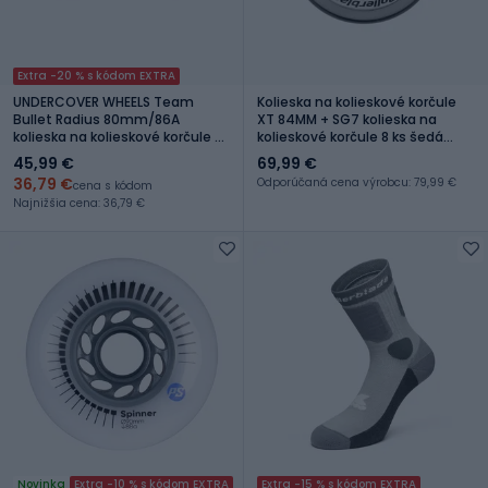
Extra -20 % s kódom EXTRA
UNDERCOVER WHEELS Team
Kolieska na kolieskové korčule
Bullet Radius 80mm/86A
XT 84MM + SG7 kolieska na
kolieska na kolieskové korčule 4
kolieskové korčule 8 ks šedá
ks biele 406179
06953400080
45,99 €
69,99 €
36,79 €
Odporúčaná cena výrobcu: 79,99 €
cena s kódom
Najnižšia cena: 36,79 €
Novinka
Extra -10 % s kódom EXTRA
Extra -15 % s kódom EXTRA