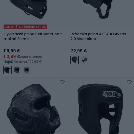
Extra -5 % s kódom EXTRA
Cyklistická prilba Bell Sanction 2
Lyžiarska prilba ATTABO Avens
matná čierna
2.0 Visor black
119,99 €
72,99 €
113,99 €
cena s kódom
Najnižšia cena: 109,99 €