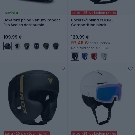
Novinka
Extra -25 % s kódom EXTRA
Boxerská prilba Venum Impact
Boxerská prilba YOKKAO
Evo Scales dark purple
Competition black
109,99 €
129,99 €
97,49 €
cena s kódom
Najnižšia cena: 97,99 €
Extra -20 % s kódom EXTRA
Extra -25 % s kódom EXTRA