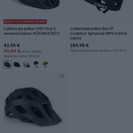
Extra -5 % s kódom EXTRA
Cyklistická prilba UVEX Viva 3
Cyklistická prilba Giro FF
červená/čierna 41/0/984/10/17
Coalition Spherical MIPS matná
čierna
42,99 €
269,99 €
40,84 €
Odporúčaná cena výrobcu: 339,99 €
cena s kódom
Najnižšia cena: 42,49 €