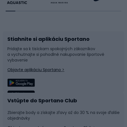
Beh
Raketové športy
Bicykle
Cyklistická obuv
Stiahnite si aplikáciu Sportano
Príslušenstvo k bicyklom
Sane a kĺzačky
Pridajte sa k tisíckam spokojných zákazníkov
a vychutnajte si pohodlné nakupovanie športové
Časti bicyklov
Snowboard
vybavenie
Objavte aplikáciu Sportano >
Lezenie
Turistické oblečenie
Rybolov
Plávanie
Vstúpte do Sportano Club
Športová medicína
Tímové športy
Zbierajte body a získajte zľavy až do 30 % na svoje ďalšie
objednávky