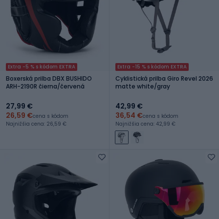
Extra -5 % s kódom EXTRA
Extra -15 % s kódom EXTRA
Boxerská prilba DBX BUSHIDO
Cyklistická prilba Giro Revel 2026
ARH-2190R čierna/červená
matte white/gray
27,99 €
42,99 €
26,59 €
36,54 €
cena s kódom
cena s kódom
Najnižšia cena: 26,59 €
Najnižšia cena: 42,99 €