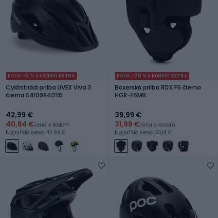
Extra -5 % s kódom EXTRA
Extra -20 % s kódom EXTRA
Cyklistická prilba UVEX Viva 3
Boxerská prilba RDX F6 čierna
čierna S4109840115
HGR-F6MB
42,99 €
39,99 €
40,84 €
31,99 €
cena s kódom
cena s kódom
Najnižšia cena: 42,99 €
Najnižšia cena: 33,14 €