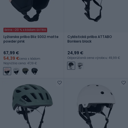
Extra -20 % s kódom EXTRA
Lyžiarska prilba Bliz S002 matte
Cyklistická prilba ATTABO
powder pink
Bonkers black
67,99 €
24,99 €
54,39 €
Odporúčaná cena výrobcu: 49,99 €
cena s kódom
Najnižšia cena: 47,19 €