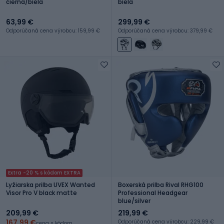
čierna/biela
biela
63,99 €
299,99 €
Odporúčaná cena výrobcu: 159,99 €
Odporúčaná cena výrobcu: 379,99 €
Extra -20 % s kódom EXTRA
Lyžiarska prilba UVEX Wanted
Boxerská prilba Rival RHG100
Visor Pro V black matte
Professional Headgear
blue/silver
209,99 €
219,99 €
167,99 €
Odporúčaná cena výrobcu: 229,99 €
cena s kódom