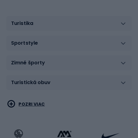
Turistika
Sportstyle
Zimné športy
Turistická obuv
Vodné športy
Bojové umenia
POZRI VIAC
Cyklistické oblečenie
Korčuľovanie