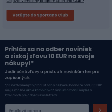
Objavte vernostný program Sportano Club >
Bushcraft
Fitness a posilňovňa
Vstúpte do Sportano Club
Bikepacking
Cyklistické prilby
Severská chôdza
Skitouring
Prihlás sa na odber noviniek
Orientačný beh
Lyžovanie
a získaj zľavu 10 EUR na svoje
nákupy!*
Športová elektronika
Jedinečné zľavy a prístup k novinkám len pre
zapísaných.
Jazdectvo
*pri nezľavnených produktoch v celkovej hodnote nad 100 EUR
nie je možné akcie kombinovať, viac informácií nájdeš v
Pravidlách pre odber Newslettera
.
Emailová adresa