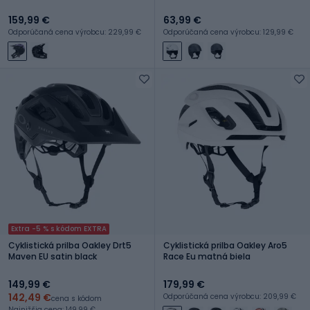
159,99 €
63,99 €
Odporúčaná cena výrobcu: 229,99 €
Odporúčaná cena výrobcu: 129,99 €
Extra -5 % s kódom EXTRA
Cyklistická prilba Oakley Drt5
Cyklistická prilba Oakley Aro5
Maven EU satin black
Race Eu matná biela
149,99 €
179,99 €
142,49 €
Odporúčaná cena výrobcu: 209,99 €
cena s kódom
Najnižšia cena: 149,99 €