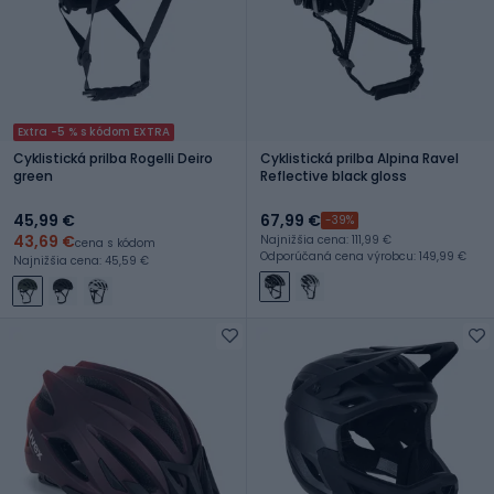
Extra -5 % s kódom EXTRA
Cyklistická prilba Rogelli Deiro
Cyklistická prilba Alpina Ravel
green
Reflective black gloss
45,99 €
67,99 €
-39%
43,69 €
Najnižšia cena: 111,99 €
cena s kódom
Odporúčaná cena výrobcu: 149,99 €
Najnižšia cena: 45,59 €