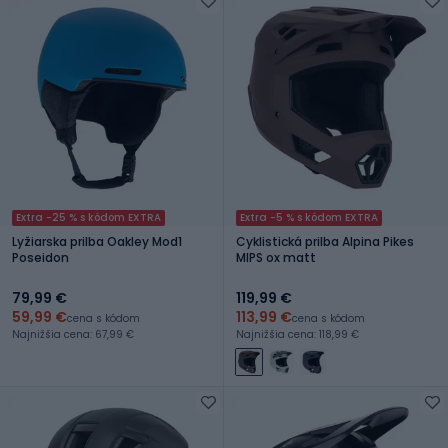
Extra -25 % s kódom EXTRA
Extra -5 % s kódom EXTRA
Lyžiarska prilba Oakley Mod1
Cyklistická prilba Alpina Pikes
Poseidon
MIPS ox matt
79,99 €
119,99 €
59,99 €
113,99 €
cena s kódom
cena s kódom
Najnižšia cena: 67,99 €
Najnižšia cena: 118,99 €