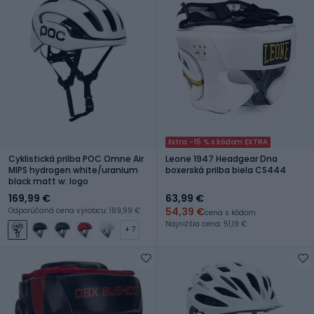
Extra -15 % s kódom EXTRA
Cyklistická prilba POC Omne Air
Leone 1947 Headgear Dna
MIPS hydrogen white/uranium
boxerská prilba biela CS444
black matt w. logo
169,99 €
63,99 €
54,39 €
Odporúčaná cena výrobcu: 189,99 €
cena s kódom
Najnižšia cena: 51,19 €
+ 7