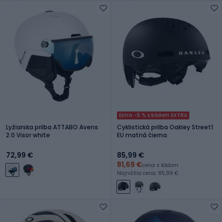
Extra -5 % s kódom EXTRA
Lyžiarska prilba ATTABO Avens
Cyklistická prilba Oakley Street1
2.0 Visor white
EU matná čierna
72,99 €
85,99 €
81,69 €
cena s kódom
Najnižšia cena: 85,99 €