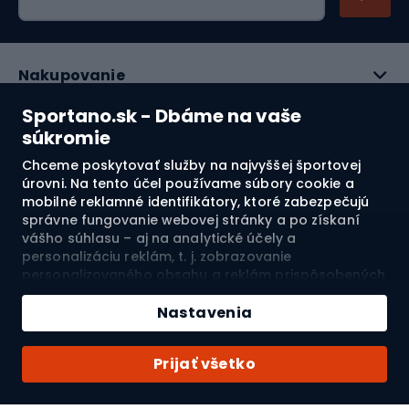
Nakupovanie
Sportano.sk - Dbáme na vaše
Služby zákazníkom
súkromie
Právne informácie
Chceme poskytovať služby na najvyššej športovej
úrovni. Na tento účel používame súbory cookie a
mobilné reklamné identifikátory, ktoré zabezpečujú
O nás
správne fungovanie webovej stránky a po získaní
vášho súhlasu – aj na analytické účely a
Pozrite si naše recenzie
personalizáciu reklám, t. j. zobrazovanie
personalizovaného obsahu a reklám prispôsobených
vašim záujmom a meranie ich účinnosti. Súbory
4.7
cookie a mobilné reklamné identifikátory môžu byť
Nastavenia
použité ako na personalizované, tak aj na
nepersonalizované reklamné aktivity – v závislosti od
Doprava do:
SK
Prijať všetko
vášho súhlasu. Ak kliknete na „Prijmúť všetko“,
vyjadríte súhlas so spracovaním vašich osobných
údajov spoločnosťou SPORTANO.COM Sp. z o.o. a jej