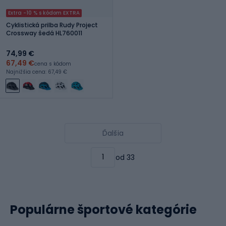
Extra -10 % s kódom EXTRA
Cyklistická prilba Rudy Project
Crossway šedá HL760011
74,99 €
67,49 €
cena s kódom
Najnižšia cena: 67,49 €
Ďalšia
od 33
Populárne športové kategórie