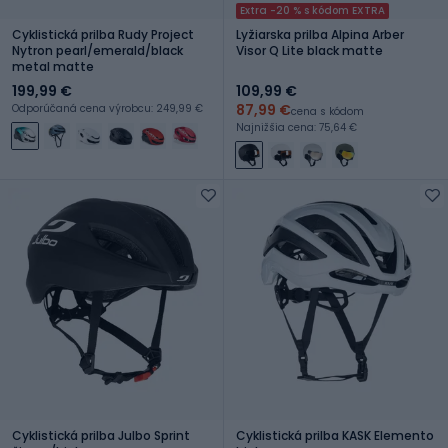
Extra -20 % s kódom EXTRA
Cyklistická prilba Rudy Project
Lyžiarska prilba Alpina Arber
Nytron pearl/emerald/black
Visor Q Lite black matte
metal matte
199,99 €
109,99 €
87,99 €
Odporúčaná cena výrobcu: 249,99 €
cena s kódom
Najnižšia cena: 75,64 €
Cyklistická prilba Julbo Sprint
Cyklistická prilba KASK Elemento