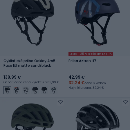
Extra -25 % s kódom EXTRA
Cyklistická prilba Oakley Aro5
Prilba Aztron H7
Race EU matte sand/black
139,99 €
42,99 €
32,24 €
Odporúčaná cena výrobcu: 209,99 €
cena s kódom
Najnižšia cena: 32,24 €