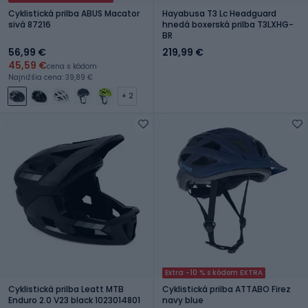
Cyklistická prilba ABUS Macator
Hayabusa T3 Lc Headguard
sivá 87216
hnedá boxerská prilba T3LXHG-
BR
56,99 €
219,99 €
45,59 €
cena s kódom
Najnižšia cena: 39,89 €
+ 2
Extra -10 % s kódom EXTRA
Cyklistická prilba Leatt MTB
Cyklistická prilba ATTABO Firez
Enduro 2.0 V23 black 1023014801
navy blue