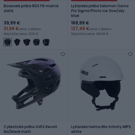
Boxerská prilba RDX F6 matná
Lyžiarska prilba Salomon Osmo
zlatá
Pro Sigma Photo ice flow/sky
blue
39,99 €
169,99 €
31,99 €
127,49 €
cena s kódom
cena s kódom
Najnižšia cena: 31,19 €
Najnižšia cena: 144,49 €
Cyklistická prilba UVEX Revolt
Lyžiarska helma Bliz Infinity MIPS
lila/black matt
white