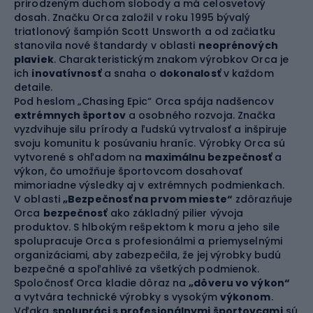
prirodzeným duchom slobody a má celosvetový
dosah. Značku Orca založil v roku 1995 bývalý
triatlonový šampión Scott Unsworth a od začiatku
stanovila nové štandardy v oblasti
neoprénových
plaviek
. Charakteristickým znakom výrobkov Orca je
ich
inovatívnosť
a snaha o
dokonalosť
v každom
detaile.
Pod heslom „Chasing Epic“ Orca spája nadšencov
extrémnych športov
a osobného rozvoja. Značka
vyzdvihuje silu prírody a ľudskú vytrvalosť a inšpiruje
svoju komunitu k posúvaniu hraníc. Výrobky Orca sú
vytvorené s ohľadom na
maximálnu bezpečnosť
a
výkon, čo umožňuje športovcom dosahovať
mimoriadne výsledky aj v extrémnych podmienkach.
V oblasti
„Bezpečnosť na prvom mieste“
zdôrazňuje
Orca
bezpečnosť
ako základný pilier vývoja
produktov. S hlbokým rešpektom k moru a jeho sile
spolupracuje Orca s profesionálmi a priemyselnými
organizáciami, aby zabezpečila, že jej výrobky budú
bezpečné a spoľahlivé za všetkých podmienok.
Spoločnosť Orca kladie dôraz na
„dôveru vo výkon“
a vytvára technické výrobky s vysokým
výkonom
.
Vďaka
spolupráci s profesionálnymi športovcami
sú