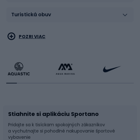
Turistická obuv
Vodné športy
Bojové umenia
POZRI VIAC
Cyklistické oblečenie
Korčuľovanie
Beh
Raketové športy
Bicykle
Cyklistická obuv
Stiahnite si aplikáciu Sportano
Príslušenstvo k bicyklom
Sane a kĺzačky
Pridajte sa k tisíckam spokojných zákazníkov
a vychutnajte si pohodlné nakupovanie športové
Časti bicyklov
Snowboard
vybavenie