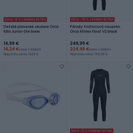
Extra -5 % s kódom EXTRA
Extra -10 % s kódom EXTRA
Detské plavecké okuliare Orca
Pánsky triatlonový neoprén
Killa Junior číre biele
Orca Athlex Float V2 black
14,99 €
249,99 €
14,24 €
224,99 €
cena s kódom
cena s kódom
Najnižšia cena: 14,39 €
Najnižšia cena: 199,99 €
Extra -5 % s kódom EXTRA