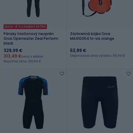
Extra -5 % s kódom EXTRA
Pánsky triatlonový neoprén
Záchranná bójka Orca
Orca Openwater Zeal Perform
MA410054 hi-vis orange
black
329,99 €
52,99 €
313,49 €
Odporúčaná cena výrobcu: 65,99 €
cena s kódom
Najnižšia cena: 319,99 €