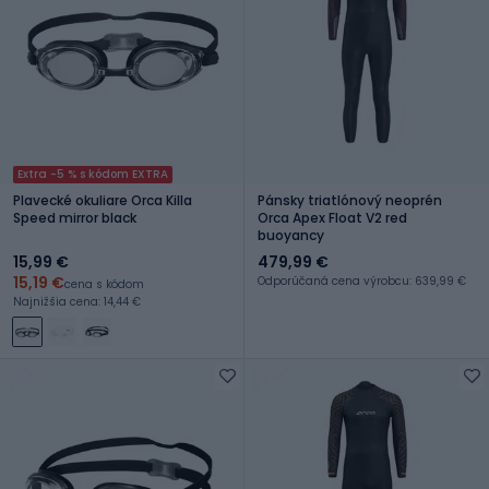
Extra -5 % s kódom EXTRA
Plavecké okuliare Orca Killa
Pánsky triatlónový neoprén
Speed mirror black
Orca Apex Float V2 red
buoyancy
15,99 €
479,99 €
15,19 €
Odporúčaná cena výrobcu: 639,99 €
cena s kódom
Najnižšia cena: 14,44 €