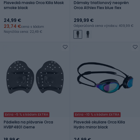
Plavecká maska Orca Killa Mask
Dámsky triatlonový neoprén
smoke black
Orca Athlex Flex blue flex
24,99 €
299,99 €
23,74 €
Odporúčaná cena výrobcu: 409,99 €
cena s kódom
Najnižšia cena: 22,49 €
Extra -5 % s kódom EXTRA
Extra -10 % s kódom EXTRA
Pádielka na plávanie Orca
Plavecké okuliare Orca Killa
HVBP4801 čierne
Hydro mirror black
18,99 €
24,99 €