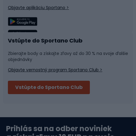
Objavte aplikáciu Sportano >
Lezenie
Turistické oblečenie
Rybolov
Plávanie
Vstúpte do Sportano Club
Športová medicína
Tímové športy
Zbierajte body a získajte zľavy až do 30 % na svoje ďalšie
objednávky
Objavte vernostný program Sportano Club >
Bushcraft
Fitness a posilňovňa
Vstúpte do Sportano Club
Bikepacking
Cyklistické prilby
Severská chôdza
Skitouring
Prihlás sa na odber noviniek
Orientačný beh
Lyžovanie