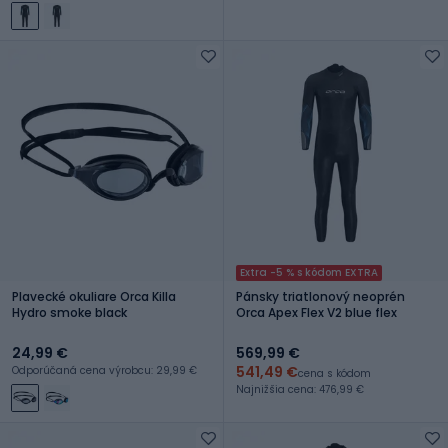
Extra -5 % s kódom EXTRA
Plavecké okuliare Orca Killa
Pánsky triatlonový neoprén
Hydro smoke black
Orca Apex Flex V2 blue flex
24,99 €
569,99 €
541,49 €
Odporúčaná cena výrobcu: 29,99 €
cena s kódom
Najnižšia cena: 476,99 €