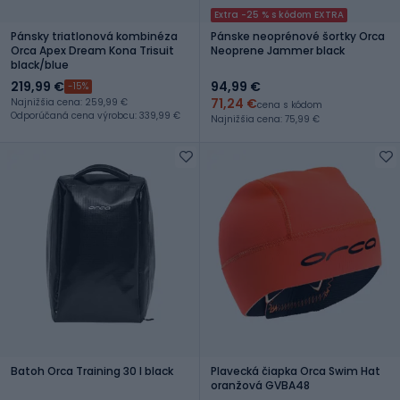
Extra -25 % s kódom EXTRA
Pánsky triatlonová kombinéza
Pánske neoprénové šortky Orca
Orca Apex Dream Kona Trisuit
Neoprene Jammer black
black/blue
219,99 €
94,99 €
-15%
71,24 €
Najnižšia cena: 259,99 €
cena s kódom
Odporúčaná cena výrobcu: 339,99 €
Najnižšia cena: 75,99 €
Batoh Orca Training 30 l black
Plavecká čiapka Orca Swim Hat
oranžová GVBA48