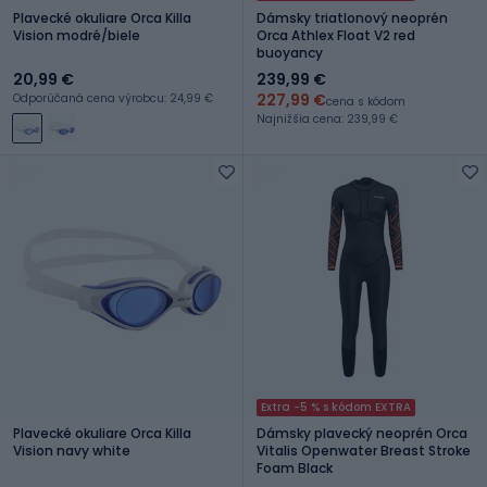
Plavecké okuliare Orca Killa
Dámsky triatlonový neoprén
Vision modré/biele
Orca Athlex Float V2 red
buoyancy
20,99 €
239,99 €
227,99 €
Odporúčaná cena výrobcu: 24,99 €
cena s kódom
Najnižšia cena: 239,99 €
Extra -5 % s kódom EXTRA
Plavecké okuliare Orca Killa
Dámsky plavecký neoprén Orca
Vision navy white
Vitalis Openwater Breast Stroke
Foam Black