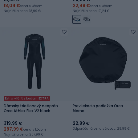
18,04 €
22,49 €
cena s kódom
cena s kódom
Najnižšia cena: 18,99 €
Najnižšia cena: 21,24 €
Extra -10 % s kódom EXTRA
Dámsky triatlonový neoprén
Prevliekacia podložka Orca
Orca Athlex Flex V2 black
čierna
319,99 €
22,99 €
287,99 €
Odporúčaná cena výrobcu: 29,99 €
cena s kódom
Najnižšia cena: 287,99 €