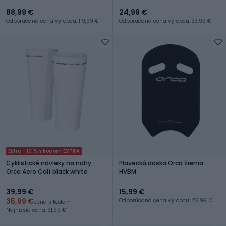
88,99 €
24,99 €
Odporúčaná cena výrobcu: 119,99 €
Odporúčaná cena výrobcu: 33,99 €
Extra -10 % s kódom EXTRA
Cyklistické návleky na nohy
Plavecká doska Orca čierna
Orca Aero Calf black white
HVBM
39,99 €
15,99 €
35,99 €
Odporúčaná cena výrobcu: 22,99 €
cena s kódom
Najnižšia cena: 31,99 €