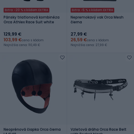
Extra -20 % s kódom EXTRA
Extra -5 % s kódom EXTRA
Pánsky triatlonová kombinéza
Nepremokavý vak Orca Mesh
Orca Athlex Race Suit white
čierna
129,99 €
27,99 €
103,99 €
26,59 €
cena s kódom
cena s kódom
Najnižšia cena: 110,49 €
Najnižšia cena: 27,99 €
Neoprénová čiapka Orca čierna
Vzletová dráha Orca Race Belt