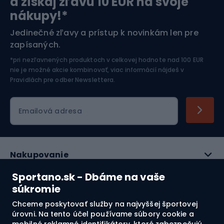
a získaj zľavu 10 EUR na svoje
nákupy!*
Športová elektronika
Jedinečné zľavy a prístup k novinkám len pre
zapísaných.
Jazdectvo
*pri nezľavnených produktoch v celkovej hodnote nad 100 EUR
nie je možné akcie kombinovať, viac informácií nájdeš v
Pravidlách pre odber Newslettera
.
Emailová adresa
Nakupovanie
Sportano.sk - Dbáme na vaše
Služby zákazníkom
súkromie
Právne informácie
Chceme poskytovať služby na najvyššej športovej
úrovni. Na tento účel používame súbory cookie a