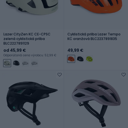
Lazer CityZen KC CE-CPSC
Cyklistická prilba Lazer Tempo
zelená cyklistická prilba
KC oranžová BLC2237891835
BLC2227891129
od 45,99 €
49,99 €
Odporúčaná cena výrobcu: 52,99 €