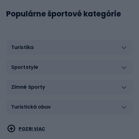
Populárne športové kategórie
Turistika
Sportstyle
Zimné športy
Turistická obuv
Vodné športy
Bojové umenia
POZRI VIAC