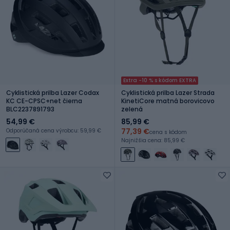
Extra -10 % s kódom EXTRA
Cyklistická prilba Lazer Codax
Cyklistická prilba Lazer Strada
KC CE-CPSC+net čierna
KinetiCore matná borovicovo
BLC2237891793
zelená
54,99 €
85,99 €
77,39 €
Odporúčaná cena výrobcu: 59,99 €
cena s kódom
Najnižšia cena: 85,99 €