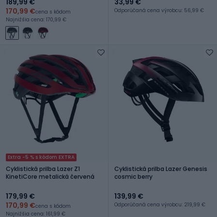
189,99 €
33,99 €
170,99 €
Odporúčaná cena výrobcu: 56,99 €
cena s kódom
Najnižšia cena: 170,99 €
Extra -5 % s kódom EXTRA
Cyklistická prilba Lazer Z1
Cyklistická prilba Lazer Genesis
KinetiCore metalická červená
cosmic berry
179,99 €
139,99 €
170,99 €
Odporúčaná cena výrobcu: 219,99 €
cena s kódom
Najnižšia cena: 161,99 €