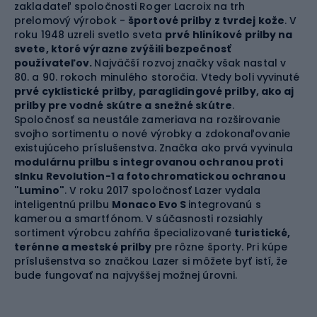
zakladateľ spoločnosti Roger Lacroix na trh
prelomový výrobok -
športové prilby z tvrdej kože
. V
roku 1948 uzreli svetlo sveta
prvé hliníkové prilby na
svete, ktoré výrazne zvýšili bezpečnosť
používateľov.
Najväčší rozvoj značky však nastal v
80. a 90. rokoch minulého storočia. Vtedy boli vyvinuté
prvé cyklistické prilby, paraglidingové prilby, ako aj
prilby pre vodné skútre a snežné skútre
.
Spoločnosť sa neustále zameriava na rozširovanie
svojho sortimentu o nové výrobky a zdokonaľovanie
existujúceho príslušenstva. Značka ako prvá vyvinula
modulárnu prilbu s integrovanou ochranou proti
slnku Revolution-1 a fotochromatickou ochranou
"Lumino"
. V roku 2017 spoločnosť Lazer vydala
inteligentnú prilbu
Monaco Evo S
integrovanú s
kamerou a smartfónom. V súčasnosti rozsiahly
sortiment výrobcu zahŕňa špecializované
turistické,
terénne a mestské prilby
pre rôzne športy. Pri kúpe
príslušenstva so značkou Lazer si môžete byť istí, že
bude fungovať na najvyššej možnej úrovni.