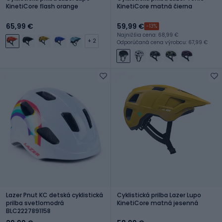
KinetiCore flash orange
KinetiCore matná čierna
65,99 €
59,99 €
-13%
Najnižšia cena: 68,99 €
+ 2
Odporúčaná cena výrobcu: 67,99 €
Lazer Pnut KC detská cyklistická
Cyklistická prilba Lazer Lupo
prilba svetlomodrá
KinetiCore matná jesenná
BLC2227891158