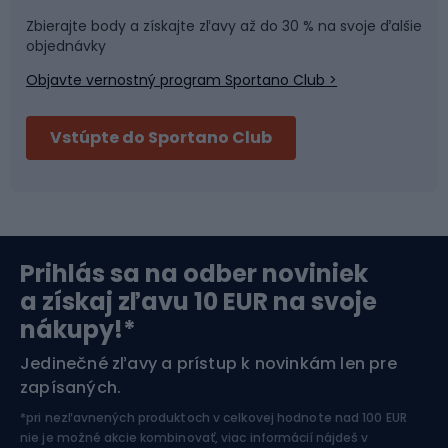
Športová medicína
Tímové športy
Zbierajte body a získajte zľavy až do 30 % na svoje ďalšie
objednávky
Objavte vernostný program Sportano Club >
Bushcraft
Fitness a posilňovňa
Vstúpte do Sportano Club
Bikepacking
Cyklistické prilby
Severská chôdza
Skitouring
Prihlás sa na odber noviniek
Orientačný beh
Lyžovanie
a získaj zľavu 10 EUR na svoje
nákupy!*
Športová elektronika
Jedinečné zľavy a prístup k novinkám len pre
zapísaných.
Jazdectvo
*pri nezľavnených produktoch v celkovej hodnote nad 100 EUR
nie je možné akcie kombinovať, viac informácií nájdeš v