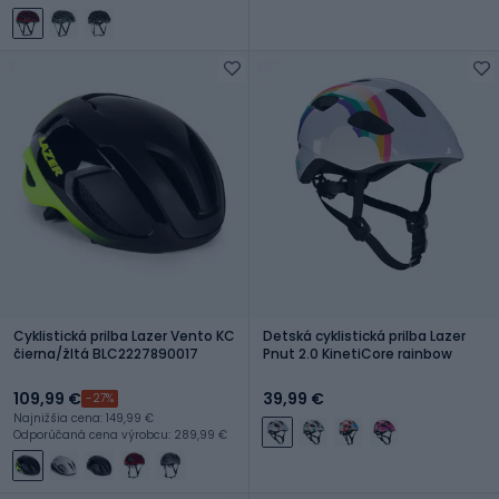
Cyklistická prilba Lazer Vento KC
Detská cyklistická prilba Lazer
čierna/žltá BLC2227890017
Pnut 2.0 KinetiCore rainbow
109,99 €
39,99 €
-27%
Najnižšia cena: 149,99 €
Odporúčaná cena výrobcu: 289,99 €