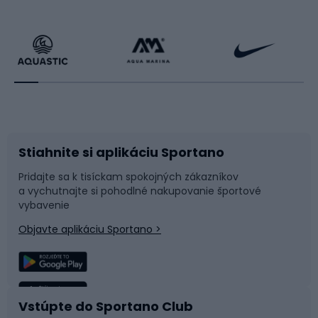
Cyklistické oblečenie
Korčuľovanie
Beh
Raketové športy
Bicykle
Cyklistická obuv
Stiahnite si aplikáciu Sportano
Príslušenstvo k bicyklom
Sane a kĺzačky
Pridajte sa k tisíckam spokojných zákazníkov
a vychutnajte si pohodlné nakupovanie športové
Časti bicyklov
Snowboard
vybavenie
Objavte aplikáciu Sportano >
Lezenie
Turistické oblečenie
Rybolov
Plávanie
Vstúpte do Sportano Club