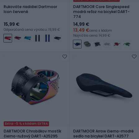
Rukoväte riadidiel Dartmoor
DARTMOOR Core Singlespeed
Icon červené
modrá reťaz na bicykel DART-
774
15,99 €
14,99 €
13,49 €
Odporúčaná cena výrobcu: 19,99 €
cena s kódom
Najnižšia cena: 14,99 €
Extra -5 % s kódom EXTRA
DARTMOOR Chrobákov mostík
DARTMOOR Arrow čierno-modré
čierno-ružový DART-A25295
sedlo na bicykel DART-A2577