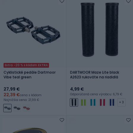
Extra -20 % s kódom EXTRA
Cyklistické pedále Dartmoor
DARTMOOR Maze Lite black
Vibe teal green
A2623 rukoväte na riadidlá
27,99 €
4,99 €
22,39 €
Odporúčaná cena výrobcu: 6,79 €
cena s kódom
Najnižšia cena: 21,99 €
+ 3