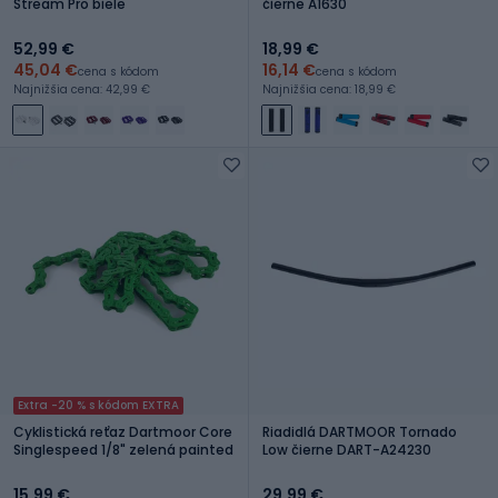
Stream Pro biele
čierne A1630
52,99 €
18,99 €
45,04 €
16,14 €
cena s kódom
cena s kódom
Najnižšia cena: 42,99 €
Najnižšia cena: 18,99 €
Extra -20 % s kódom EXTRA
Cyklistická reťaz Dartmoor Core
Riadidlá DARTMOOR Tornado
Singlespeed 1/8" zelená painted
Low čierne DART-A24230
15,99 €
29,99 €