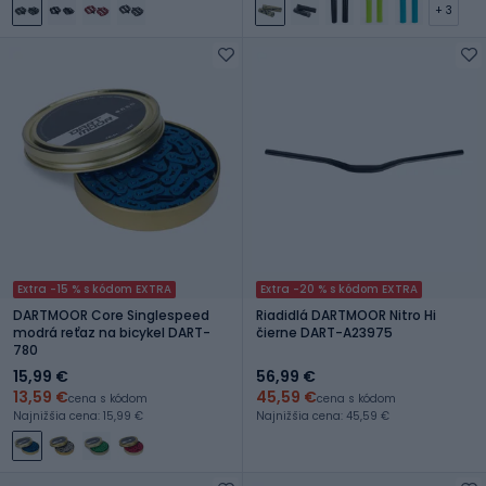
+ 3
Extra -15 % s kódom EXTRA
Extra -20 % s kódom EXTRA
DARTMOOR Core Singlespeed
Riadidlá DARTMOOR Nitro Hi
modrá reťaz na bicykel DART-
čierne DART-A23975
780
15,99 €
56,99 €
13,59 €
45,59 €
cena s kódom
cena s kódom
Najnižšia cena: 15,99 €
Najnižšia cena: 45,59 €