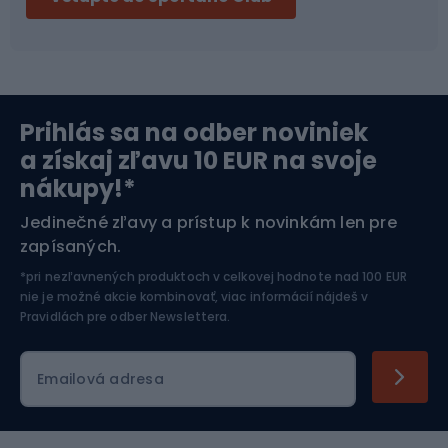
Bikepacking
Cyklistické prilby
Severská chôdza
Skitouring
Prihlás sa na odber noviniek
Orientačný beh
Lyžovanie
a získaj zľavu 10 EUR na svoje
nákupy!*
Športová elektronika
Jedinečné zľavy a prístup k novinkám len pre
zapísaných.
Jazdectvo
*pri nezľavnených produktoch v celkovej hodnote nad 100 EUR
nie je možné akcie kombinovať, viac informácií nájdeš v
Pravidlách pre odber Newslettera
.
Emailová adresa