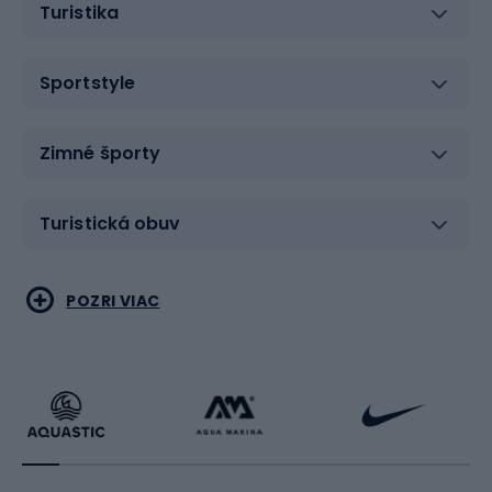
Turistika
Sportstyle
Zimné športy
Turistická obuv
Vodné športy
Bojové umenia
POZRI VIAC
Cyklistické oblečenie
Korčuľovanie
Beh
Raketové športy