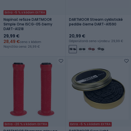
Extra -5 % s kódom EXTRA
Napínač reťaze DARTMOOR
DARTMOOR Stream cyklistické
Simple One ISCG-05 čierny
pedále čierne DART-A1590
DART-A1218
29,99 €
20,99 €
28,49 €
Odporúčaná cena výrobcu: 29,99 €
cena s kódom
Najnižšia cena: 26,99 €
Extra -20 % s kódom EXTRA
Extra -5 % s kódom EXTRA