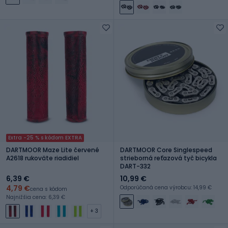
Extra -25 % s kódom EXTRA
DARTMOOR Maze Lite červené
DARTMOOR Core Singlespeed
A2618 rukoväte riadidiel
strieborná reťazová tyč bicykla
DART-332
6,39 €
10,99 €
4,79 €
Odporúčaná cena výrobcu: 14,99 €
cena s kódom
Najnižšia cena: 6,39 €
+ 3