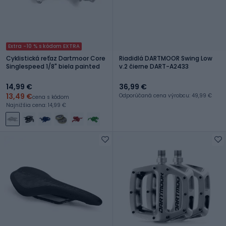
Extra -10 % s kódom EXTRA
Cyklistická reťaz Dartmoor Core
Riadidlá DARTMOOR Swing Low
Singlespeed 1/8" biela painted
v.2 čierne DART-A2433
14,99 €
36,99 €
13,49 €
Odporúčaná cena výrobcu: 49,99 €
cena s kódom
Najnižšia cena: 14,99 €