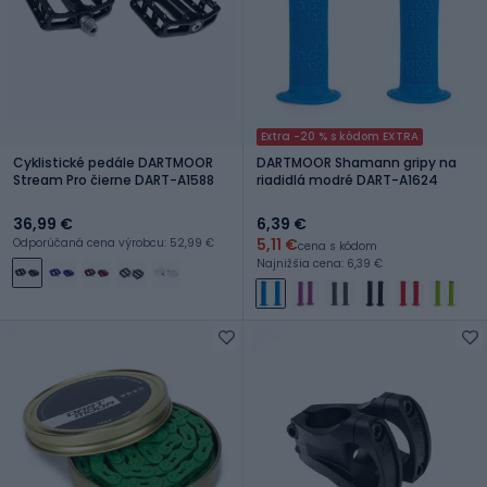
Extra -20 % s kódom EXTRA
Cyklistické pedále DARTMOOR
DARTMOOR Shamann gripy na
Stream Pro čierne DART-A1588
riadidlá modré DART-A1624
36,99 €
6,39 €
5,11 €
Odporúčaná cena výrobcu: 52,99 €
cena s kódom
Najnižšia cena: 6,39 €