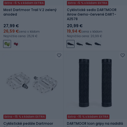
Extra -5 % s kódom EXTRA
Extra -5 % s kódom EXTRA
Most Dartmoor Trail V.2 zelený
Cyklistické sedlo DARTMOOR
anoded
Arrow čierno-červené DART-
A2578
27,99 €
20,99 €
26,59 €
19,94 €
cena s kódom
cena s kódom
Najnižšia cena: 25,19 €
Najnižšia cena: 20,99 €
Extra -15 % s kódom EXTRA
Extra -15 % s kódom EXTRA
Cyklistické pedále Dartmoor
DARTMOOR Icon gripy na riadidlá