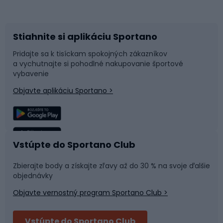
Bicykle
Cyklistická obuv
Stiahnite si aplikáciu Sportano
Príslušenstvo k bicyklom
Sane a kĺzačky
Pridajte sa k tisíckam spokojných zákazníkov
a vychutnajte si pohodlné nakupovanie športové
Časti bicyklov
Snowboard
vybavenie
Objavte aplikáciu Sportano >
Lezenie
Turistické oblečenie
Rybolov
Plávanie
Vstúpte do Sportano Club
Športová medicína
Tímové športy
Zbierajte body a získajte zľavy až do 30 % na svoje ďalšie
objednávky
Objavte vernostný program Sportano Club >
Bushcraft
Fitness a posilňovňa
Vstúpte do Sportano Club