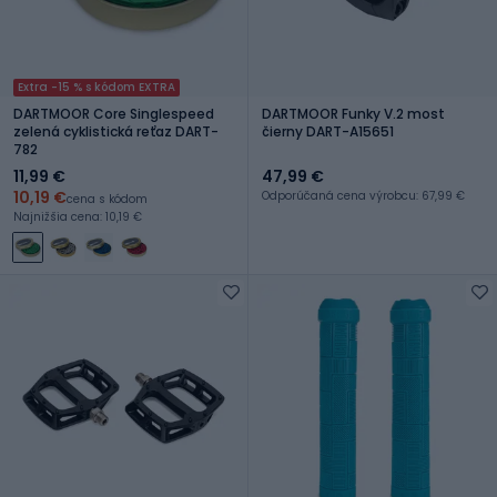
Extra -15 % s kódom EXTRA
DARTMOOR Core Singlespeed
DARTMOOR Funky V.2 most
zelená cyklistická reťaz DART-
čierny DART-A15651
782
11,99 €
47,99 €
10,19 €
Odporúčaná cena výrobcu: 67,99 €
cena s kódom
Najnižšia cena: 10,19 €