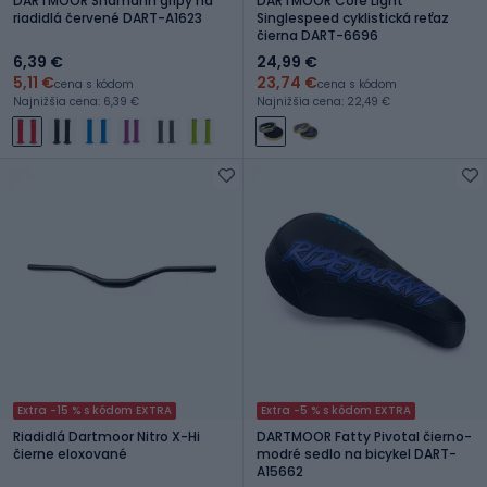
DARTMOOR Shamann gripy na
DARTMOOR Core Light
riadidlá červené DART-A1623
Singlespeed cyklistická reťaz
čierna DART-6696
6,39 €
24,99 €
5,11 €
23,74 €
cena s kódom
cena s kódom
Najnižšia cena: 6,39 €
Najnižšia cena: 22,49 €
Extra -15 % s kódom EXTRA
Extra -5 % s kódom EXTRA
Riadidlá Dartmoor Nitro X-Hi
DARTMOOR Fatty Pivotal čierno-
čierne eloxované
modré sedlo na bicykel DART-
A15662