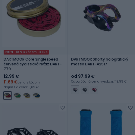
Extra -10 % s kódom EXTRA
DARTMOOR Core Singlespeed
DARTMOOR Shorty holografický
červená cyklistická reťaz DART-
mostík DART-A2517
779
12,99 €
od 97,99 €
11,69 €
Odporúčaná cena výrobcu: 119,99 €
cena s kódom
Najnižšia cena: 11,69 €