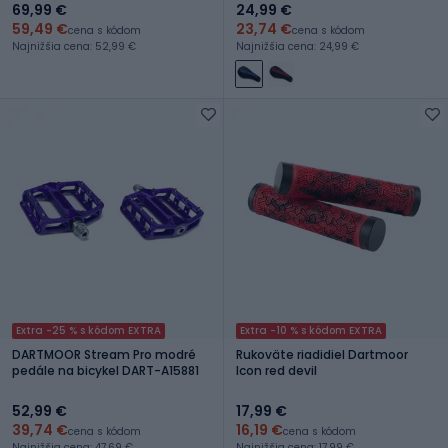
69,99 €
24,99 €
59,49 €
23,74 €
cena s kódom
cena s kódom
Najnižšia cena: 52,99 €
Najnižšia cena: 24,99 €
Extra -25 % s kódom EXTRA
Extra -10 % s kódom EXTRA
DARTMOOR Stream Pro modré
Rukoväte riadidiel Dartmoor
pedále na bicykel DART-A15881
Icon red devil
52,99 €
17,99 €
39,74 €
16,19 €
cena s kódom
cena s kódom
Najnižšia cena: 47,69 €
Najnižšia cena: 17,99 €