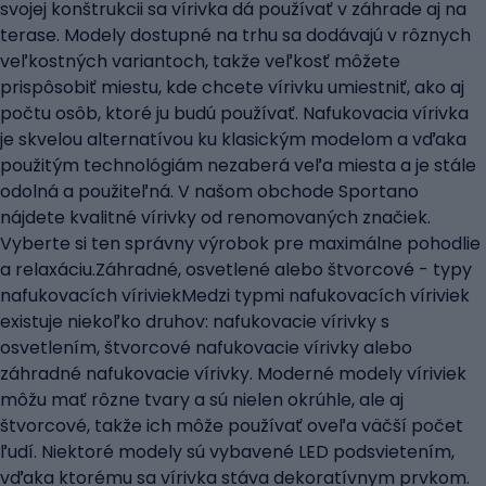
svojej konštrukcii sa vírivka dá používať v záhrade aj na
terase. Modely dostupné na trhu sa dodávajú v rôznych
veľkostných variantoch, takže veľkosť môžete
prispôsobiť miestu, kde chcete vírivku umiestniť, ako aj
počtu osôb, ktoré ju budú používať. Nafukovacia vírivka
je skvelou alternatívou ku klasickým modelom a vďaka
použitým technológiám nezaberá veľa miesta a je stále
odolná a použiteľná. V našom obchode Sportano
nájdete kvalitné vírivky od renomovaných značiek.
Vyberte si ten správny výrobok pre maximálne pohodlie
a relaxáciu.Záhradné, osvetlené alebo štvorcové - typy
nafukovacích víriviekMedzi typmi nafukovacích víriviek
existuje niekoľko druhov: nafukovacie vírivky s
osvetlením, štvorcové nafukovacie vírivky alebo
záhradné nafukovacie vírivky. Moderné modely víriviek
môžu mať rôzne tvary a sú nielen okrúhle, ale aj
štvorcové, takže ich môže používať oveľa väčší počet
ľudí. Niektoré modely sú vybavené LED podsvietením,
vďaka ktorému sa vírivka stáva dekoratívnym prvkom.