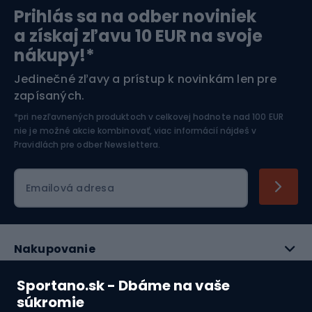
Prihlás sa na odber noviniek
Orientačný beh
Lyžovanie
a získaj zľavu 10 EUR na svoje
nákupy!*
Športová elektronika
Jedinečné zľavy a prístup k novinkám len pre
zapísaných.
Jazdectvo
*pri nezľavnených produktoch v celkovej hodnote nad 100 EUR
nie je možné akcie kombinovať, viac informácií nájdeš v
Pravidlách pre odber Newslettera
.
Emailová adresa
Nakupovanie
Služby zákazníkom
Sportano.sk - Dbáme na vaše
súkromie