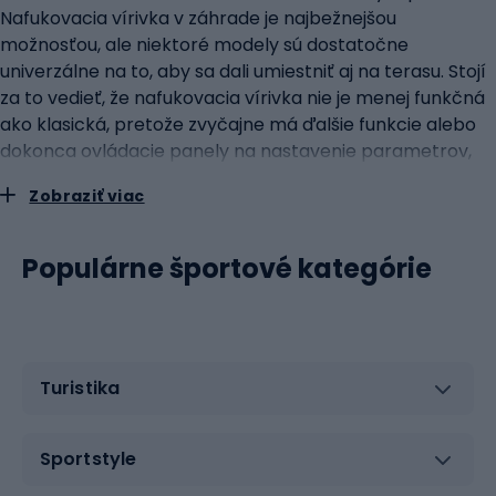
Nafukovacia vírivka v záhrade je najbežnejšou
možnosťou, ale niektoré modely sú dostatočne
univerzálne na to, aby sa dali umiestniť aj na terasu. Stojí
za to vedieť, že nafukovacia vírivka nie je menej funkčná
ako klasická, pretože zvyčajne má ďalšie funkcie alebo
dokonca ovládacie panely na nastavenie parametrov,
ako je teplota, podsvietenie alebo úroveň vodnej
Zobraziť viac
masáže. Okrem toho sa vďaka svojej konštrukcii oveľa
ľahšie skladujú a tiež premiestňujú na akékoľvek
miesto.Ako si vybrať správnu nafukovaciu vírivku?
Populárne športové kategórie
Domáca nafukovacia vírivka je vyrobená z veľmi
odolného materiálu, zvyčajne z PVC, a samotná
konštrukcia je zvyčajne vystužená rámom a plášťom.
Vírivka je odolná voči poškodeniu, tlaku vody a ľudí a
Turistika
vyznačuje sa stabilitou. Je navrhnutá tak, aby sa jej prvky
počas používania nepoškodili, okraje vírivky sú prakticky
podobné klasickým. Okrem toho sú náklady na kúpu a
Sportstyle
prevádzku domácej vírivky výrazne nižšie a súčasťou