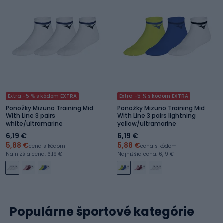
Extra -5 % s kódom EXTRA
Extra -5 % s kódom EXTRA
Ponožky Mizuno Training Mid
Ponožky Mizuno Training Mid
With Line 3 pairs
With Line 3 pairs lightning
white/ultramarine
yellow/ultramarine
6,19 €
6,19 €
5,88 €
5,88 €
cena s kódom
cena s kódom
Najnižšia cena: 6,19 €
Najnižšia cena: 6,19 €
Populárne športové kategórie