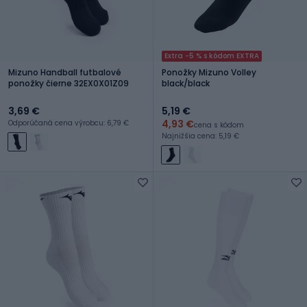
Extra -5 % s kódom EXTRA
Mizuno Handball futbalové
Ponožky Mizuno Volley
ponožky čierne 32EX0X01Z09
black/black
3,69 €
5,19 €
4,93 €
Odporúčaná cena výrobcu: 6,79 €
cena s kódom
Najnižšia cena: 5,19 €