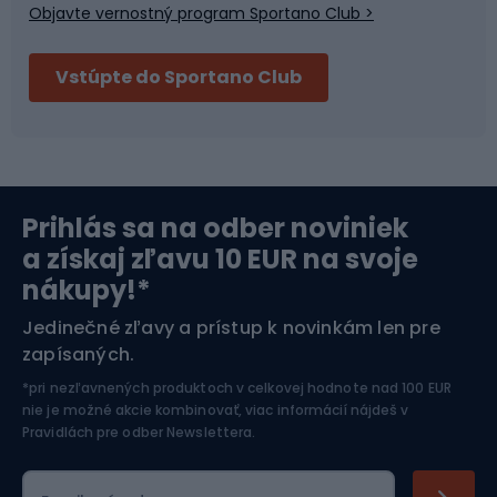
Objavte vernostný program Sportano Club >
Bushcraft
Fitness a posilňovňa
Vstúpte do Sportano Club
Bikepacking
Cyklistické prilby
Severská chôdza
Skitouring
Prihlás sa na odber noviniek
Orientačný beh
Lyžovanie
a získaj zľavu 10 EUR na svoje
nákupy!*
Športová elektronika
Jedinečné zľavy a prístup k novinkám len pre
zapísaných.
Jazdectvo
*pri nezľavnených produktoch v celkovej hodnote nad 100 EUR
nie je možné akcie kombinovať, viac informácií nájdeš v
Pravidlách pre odber Newslettera
.