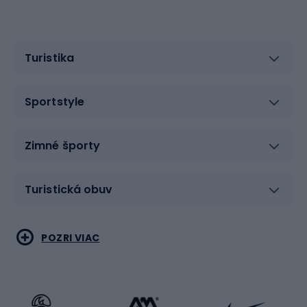
Turistika
Sportstyle
Zimné športy
Turistická obuv
Vodné športy
Bojové umenia
POZRI VIAC
Cyklistické oblečenie
Korčuľovanie