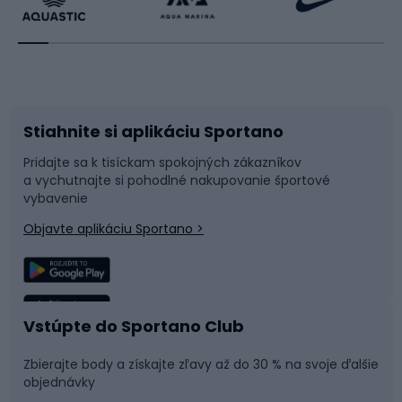
Beh
Raketové športy
Bicykle
Cyklistická obuv
Stiahnite si aplikáciu Sportano
Príslušenstvo k bicyklom
Sane a kĺzačky
Pridajte sa k tisíckam spokojných zákazníkov
a vychutnajte si pohodlné nakupovanie športové
Časti bicyklov
Snowboard
vybavenie
Objavte aplikáciu Sportano >
Lezenie
Turistické oblečenie
Rybolov
Plávanie
Vstúpte do Sportano Club
Športová medicína
Tímové športy
Zbierajte body a získajte zľavy až do 30 % na svoje ďalšie
objednávky