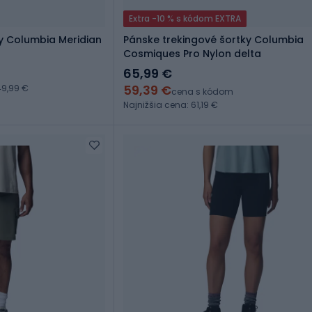
Extra -10 % s kódom EXTRA
y Columbia Meridian
Pánske trekingové šortky Columbia
Cosmiques Pro Nylon delta
65,99 €
59,39 €
9,99 €
cena s kódom
Najnižšia cena: 61,19 €