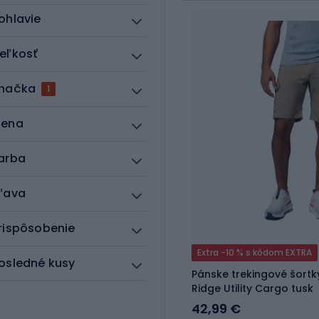
ohlavie
eľkosť
načka
1
ena
arba
ľava
rispôsobenie
Extra -10 % s kódom EXTRA
osledné kusy
Pánske trekingové šortk
Ridge Utility Cargo tusk
42,99 €