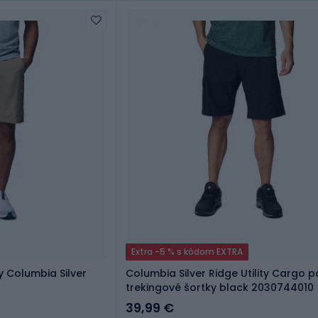
Extra -5 % s kódom EXTRA
y Columbia Silver
Columbia Silver Ridge Utility Cargo 
trekingové šortky black 2030744010
39,99 €