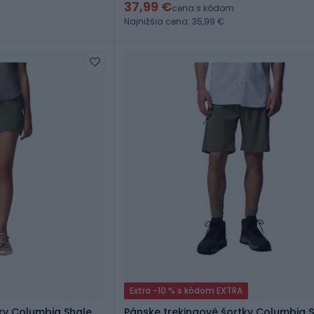
37,99 €
cena s kódom
Najnižšia cena: 35,99 €
Extra -10 % s kódom EXTRA
ky Columbia Shale
Pánske trekingové šortky Columbia Si