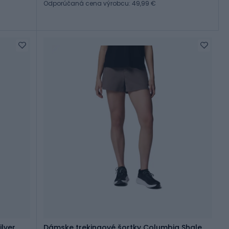
Odporúčaná cena výrobcu: 49,99 €
lver
Dámske trekingové šortky Columbia Shale