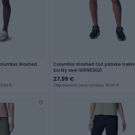
Columbia Washed
Columbia Washed Out pánske treki
šortky sivé 1491953021
27,99 €
9,99 €
Odporúčaná cena výrobcu: 39,99 €