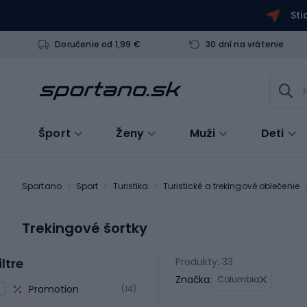
Sti
Doručenie od 1,99 €
30 dní na vrátenie
Šport
Ženy
Muži
Deti
Sportano
Sport
Turistika
Turistické a trekingové oblečenie
Trekingové šortky
iltre
Produkty: 33
Značka:
Columbia
Promotion
(14)