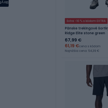
Skryť
Extra -10 % s kódom EXTRA
Pánske trekingové šortk
Ridge Elite stone green
67,99 €
61,19 €
cena s kódom
Najnižšia cena: 54,39 €