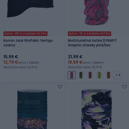
Extra -20 % s kódom EXTRA
Extra -15 % s kódom EXTRA
Komin Jack Wolfskin Vertigo
Multifunkčná šatka DYNAFIT
czarny
Graphic cheeky pink/leo
15,99 €
21,99 €
12,79 €
18,69 €
cena s kódom
cena s kódom
Najnižšia cena: 12,79 €
Najnižšia cena: 19,79 €
+ 4