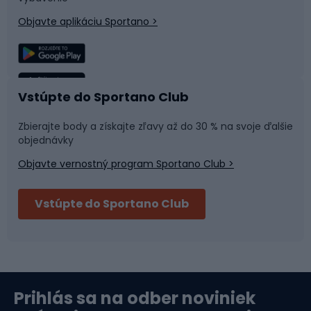
riešenia, ako sú Polartec® alebo Repreve™, ktoré
Objavte aplikáciu Sportano >
nielenže poskytujú tepelný komfort, ale aj účinne
Lezenie
Turistické oblečenie
odvádzajú prebytočnú vlhkosť von.
Rybolov
Plávanie
Vstúpte do Sportano Club
Športová medicína
Tímové športy
Zbierajte body a získajte zľavy až do 30 % na svoje ďalšie
objednávky
Objavte vernostný program Sportano Club >
Bushcraft
Fitness a posilňovňa
Vstúpte do Sportano Club
Bikepacking
Cyklistické prilby
Severská chôdza
Skitouring
Prihlás sa na odber noviniek
Orientačný beh
Lyžovanie