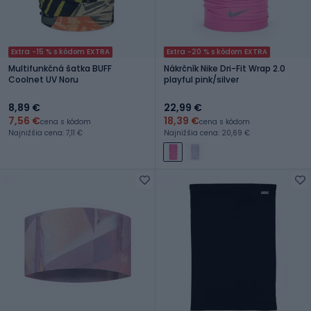
Extra -15 % s kódom EXTRA
Extra -20 % s kódom EXTRA
Multifunkčná šatka BUFF
Nákrčník Nike Dri-Fit Wrap 2.0
Coolnet UV Noru
playful pink/silver
8,89 €
22,99 €
7,56 €
18,39 €
cena s kódom
cena s kódom
Najnižšia cena: 7,11 €
Najnižšia cena: 20,69 €