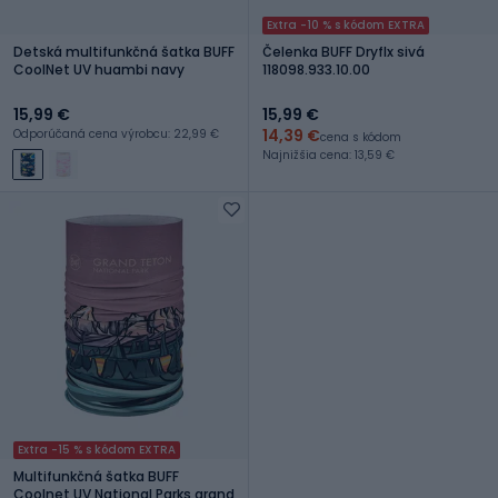
Extra -10 % s kódom EXTRA
Detská multifunkčná šatka BUFF
Čelenka BUFF Dryflx sivá
CoolNet UV huambi navy
118098.933.10.00
15,99 €
15,99 €
14,39 €
Odporúčaná cena výrobcu: 22,99 €
cena s kódom
Najnižšia cena: 13,59 €
Extra -15 % s kódom EXTRA
Multifunkčná šatka BUFF
Coolnet UV National Parks grand