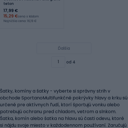
teton
17,99 €
15,29 €
cena s kódom
Najnižšia cena: 16,19 €
Ďalšia
od 4
Šatky, komíny a šatky - vyberte si správny strih v
obchode SportanoMultifunkčné pokrývky hlavy a krku sú
určené pre aktívnych ľudí, ktorí športujú vonku alebo
potrebujú ochranu pred chladom, vetrom a slnkom.
Šatka, komín alebo šatka na hlavu sú časti odevu, ktoré
si nájdu svoje miesto v každodennom používaní. Zaručujú