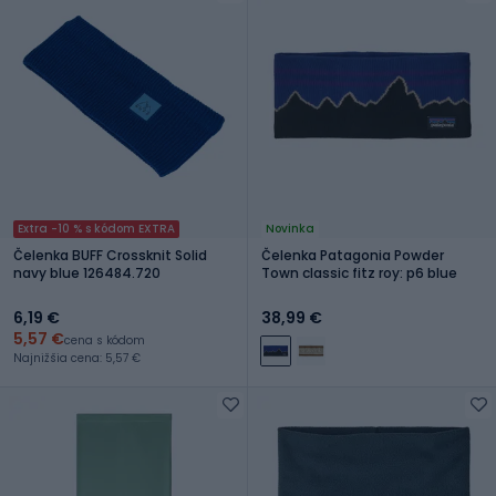
Extra -10 % s kódom EXTRA
Novinka
Čelenka BUFF Crossknit Solid
Čelenka Patagonia Powder
navy blue 126484.720
Town classic fitz roy: p6 blue
6,19 €
38,99 €
5,57 €
cena s kódom
Najnižšia cena: 5,57 €