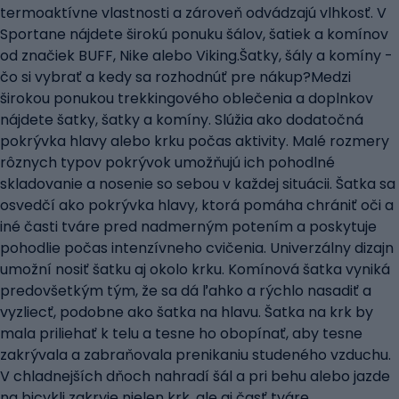
termoaktívne vlastnosti a zároveň odvádzajú vlhkosť. V
Sportane nájdete širokú ponuku šálov, šatiek a komínov
od značiek BUFF, Nike alebo Viking.Šatky, šály a komíny -
čo si vybrať a kedy sa rozhodnúť pre nákup?Medzi
širokou ponukou trekkingového oblečenia a doplnkov
nájdete šatky, šatky a komíny. Slúžia ako dodatočná
pokrývka hlavy alebo krku počas aktivity. Malé rozmery
rôznych typov pokrývok umožňujú ich pohodlné
skladovanie a nosenie so sebou v každej situácii. Šatka sa
osvedčí ako pokrývka hlavy, ktorá pomáha chrániť oči a
iné časti tváre pred nadmerným potením a poskytuje
pohodlie počas intenzívneho cvičenia. Univerzálny dizajn
umožní nosiť šatku aj okolo krku. Komínová šatka vyniká
predovšetkým tým, že sa dá ľahko a rýchlo nasadiť a
vyzliecť, podobne ako šatka na hlavu. Šatka na krk by
mala priliehať k telu a tesne ho obopínať, aby tesne
zakrývala a zabraňovala prenikaniu studeného vzduchu.
V chladnejších dňoch nahradí šál a pri behu alebo jazde
na bicykli zakryje nielen krk, ale aj časť tváre.