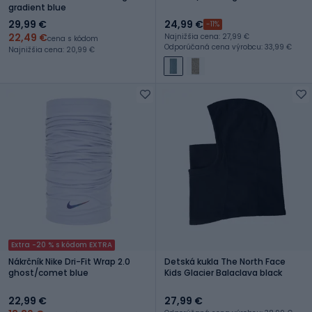
gradient blue
29,99 €
24,99 €
-11%
22,49 €
Najnižšia cena: 27,99 €
cena s kódom
Odporúčaná cena výrobcu: 33,99 €
Najnižšia cena: 20,99 €
Extra -20 % s kódom EXTRA
Nákrčník Nike Dri-Fit Wrap 2.0
Detská kukla The North Face
ghost/comet blue
Kids Glacier Balaclava black
22,99 €
27,99 €