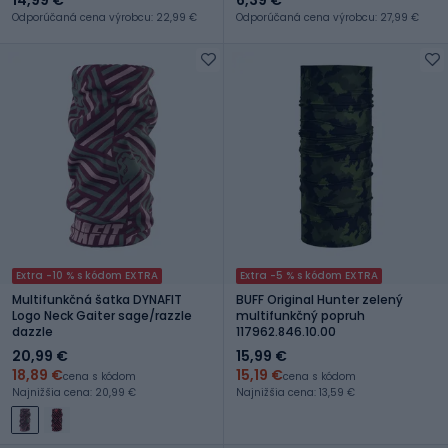
Odporúčaná cena výrobcu: 22,99 €
Odporúčaná cena výrobcu: 27,99 €
Extra -10 % s kódom EXTRA
Extra -5 % s kódom EXTRA
Multifunkčná šatka DYNAFIT
BUFF Original Hunter zelený
Logo Neck Gaiter sage/razzle
multifunkčný popruh
dazzle
117962.846.10.00
20,99 €
15,99 €
18,89 €
15,19 €
cena s kódom
cena s kódom
Najnižšia cena: 20,99 €
Najnižšia cena: 13,59 €