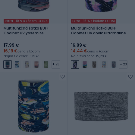
Extra -10 % s kódom EXTRA
Extra -15 % s kódom EXTRA
Multifunkčná šatka BUFF
Multifunkčná šatka BUFF
Coolnet UV yosemite
Coolnet UV dovic ultramarine
17,99 €
16,99 €
16,19 €
14,44 €
cena s kódom
cena s kódom
Najnižšia cena: 16,19 €
Najnižšia cena: 15,29 €
+ 23
+ 23