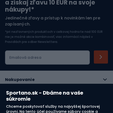
a získaj zľavu 10 EUR na svoje
nákupy!*
Športová elektronika
Jedinečné zľavy a prístup k novinkám len pre
zapísaných.
Jazdectvo
*pri nezľavnených produktoch v celkovej hodnote nad 100 EUR
nie je možné akcie kombinovať, viac informácií nájdeš v
Pravidlách pre odber Newslettera
.
Emailová adresa
Nakupovanie
Služby zákazníkom
Sportano.sk - Dbáme na vaše
súkromie
Právne informácie
Chceme poskytovať služby na najvyššej športovej
úrovni. Na tento účel používame súbory cookie a