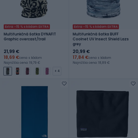
Extra -15 % s kódom EXTRA
Extra -15 % s kódom EXTRA
Multifunkčná šatka DYNAFIT
Multifunkčná šatka BUFF
Graphic overcast/trail
Coolnet UV Insect Shield Lazs
grey
21,99 €
20,99 €
18,69 €
17,84 €
cena s kódom
cena s kódom
Najnižšia cena: 19,79 €
Najnižšia cena: 18,89 €
+ 4