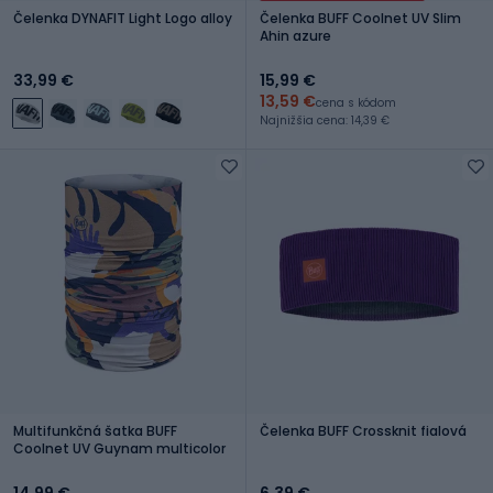
Čelenka DYNAFIT Light Logo alloy
Čelenka BUFF Coolnet UV Slim
Ahin azure
33,99 €
15,99 €
13,59 €
cena s kódom
Najnižšia cena: 14,39 €
Multifunkčná šatka BUFF
Čelenka BUFF Crossknit fialová
Coolnet UV Guynam multicolor
14,99 €
6,39 €