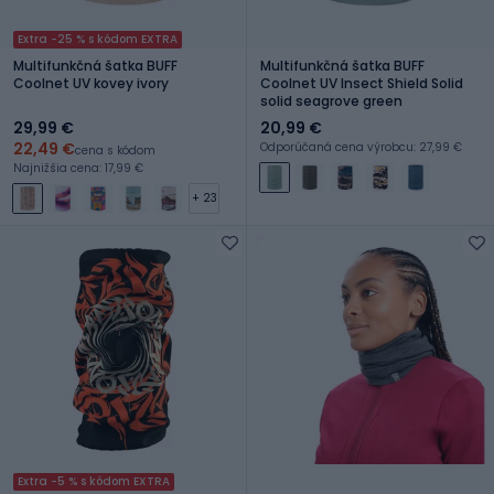
Extra -25 % s kódom EXTRA
Multifunkčná šatka BUFF
Multifunkčná šatka BUFF
Coolnet UV kovey ivory
Coolnet UV Insect Shield Solid
solid seagrove green
29,99 €
20,99 €
22,49 €
Odporúčaná cena výrobcu: 27,99 €
cena s kódom
Najnižšia cena: 17,99 €
+ 23
Extra -5 % s kódom EXTRA