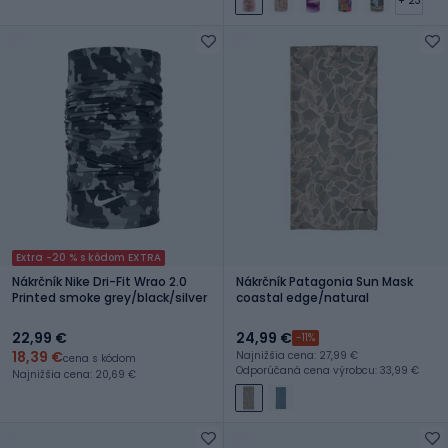
+ 23
Extra -20 % s kódom EXTRA
Nákrčník Nike Dri-Fit Wrao 2.0
Nákrčník Patagonia Sun Mask
Printed smoke grey/black/silver
coastal edge/natural
22,99 €
24,99 €
-11%
18,39 €
Najnižšia cena: 27,99 €
cena s kódom
Odporúčaná cena výrobcu: 33,99 €
Najnižšia cena: 20,69 €