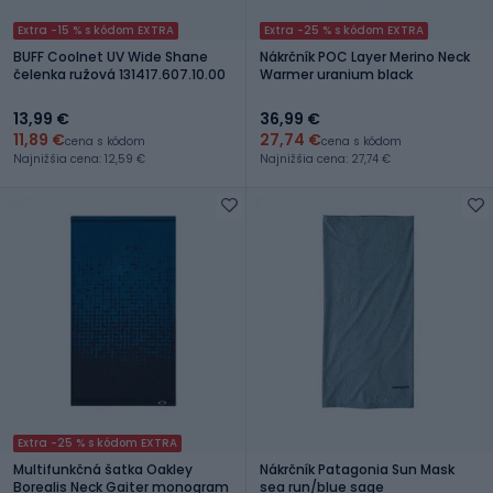
Extra -15 % s kódom EXTRA
Extra -25 % s kódom EXTRA
BUFF Coolnet UV Wide Shane
Nákrčník POC Layer Merino Neck
čelenka ružová 131417.607.10.00
Warmer uranium black
13,99 €
36,99 €
11,89 €
27,74 €
cena s kódom
cena s kódom
Najnižšia cena: 12,59 €
Najnižšia cena: 27,74 €
Extra -25 % s kódom EXTRA
Multifunkčná šatka Oakley
Nákrčník Patagonia Sun Mask
Borealis Neck Gaiter monogram
sea run/blue sage