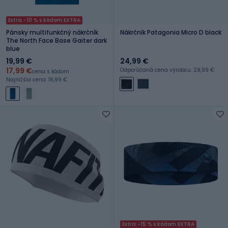
Extra -10 % s kódom EXTRA
Pánsky multifunkčný nákrčník
Nákrčník Patagonia Micro D black
The North Face Base Gaiter dark
blue
19,99 €
24,99 €
17,99 €
Odporúčaná cena výrobcu: 29,99 €
cena s kódom
Najnižšia cena: 16,99 €
Extra -15 % s kódom EXTRA