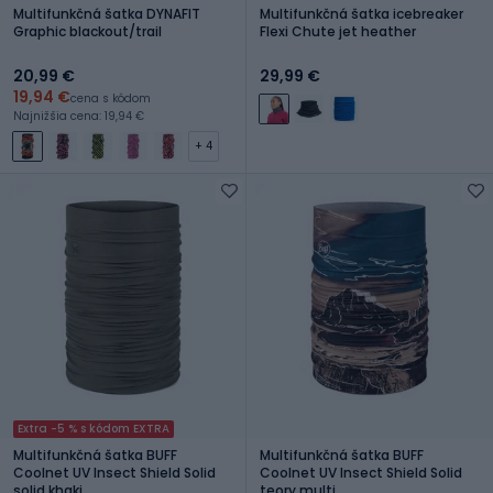
Multifunkčná šatka DYNAFIT
Multifunkčná šatka icebreaker
Graphic blackout/trail
Flexi Chute jet heather
20,99 €
29,99 €
19,94 €
cena s kódom
Najnižšia cena: 19,94 €
+ 4
Extra -5 % s kódom EXTRA
Multifunkčná šatka BUFF
Multifunkčná šatka BUFF
Coolnet UV Insect Shield Solid
Coolnet UV Insect Shield Solid
solid khaki
teory multi