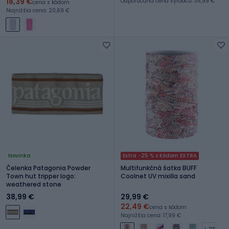
18,39 €
Odporúčaná cena výrobcu: 38,99 €
cena s kódom
Najnižšia cena: 20,69 €
Novinka
Extra -25 % s kódom EXTRA
Čelenka Patagonia Powder
Multifunkčná šatka BUFF
Town hut tripper logo:
Coolnet UV mixilla sand
weathered stone
38,99 €
29,99 €
22,49 €
cena s kódom
Najnižšia cena: 17,99 €