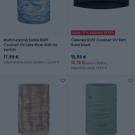
Extra -5 % s kódom EXTRA
Multifunkčná šatka BUFF
Čelenka BUFF Coolnet UV Slim
Coolnet UV Lake River Bait no
Solid black
switch
17,99 €
15,99 €
15,19 €
Odporúčaná cena výrobcu: 22,99 €
cena s kódom
Najnižšia cena: 14,99 €