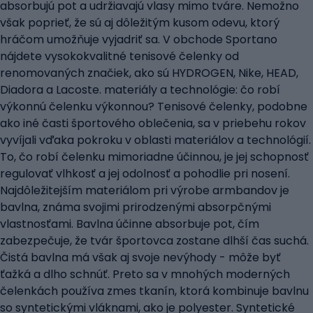
absorbujú pot a udržiavajú vlasy mimo tváre. Nemožno
však poprieť, že sú aj dôležitým kusom odevu, ktorý
hráčom umožňuje vyjadriť sa. V obchode Sportano
nájdete vysokokvalitné tenisové čelenky od
renomovaných značiek, ako sú HYDROGEN, Nike, HEAD,
Diadora a Lacoste. materiály a technológie: čo robí
výkonnú čelenku výkonnou? Tenisové čelenky, podobne
ako iné časti športového oblečenia, sa v priebehu rokov
vyvíjali vďaka pokroku v oblasti materiálov a technológií.
To, čo robí čelenku mimoriadne účinnou, je jej schopnosť
regulovať vlhkosť a jej odolnosť a pohodlie pri nosení.
Najdôležitejším materiálom pri výrobe armbandov je
bavlna, známa svojimi prirodzenými absorpčnými
vlastnosťami. Bavlna účinne absorbuje pot, čím
zabezpečuje, že tvár športovca zostane dlhší čas suchá.
Čistá bavlna má však aj svoje nevýhody - môže byť
ťažká a dlho schnúť. Preto sa v mnohých moderných
čelenkách používa zmes tkanín, ktorá kombinuje bavlnu
so syntetickými vláknami, ako je polyester. Syntetické