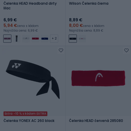
Čelenka HEAD Headband dirty
Wilson Čelenka čierna
lilac
6,99 €
8,89 €
5,94 €
8,00 €
cena s kódom
cena s kódom
Najnižšia cena: 6,99 €
Najnižšia cena: 8,89 €
+ 2
Extra -10 % s kódom EXTRA
Čelenka YONEX AC 260 black
Čelenka HEAD červená 285080