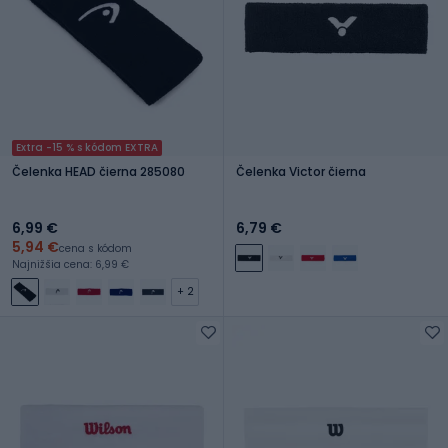
Extra -15 % s kódom EXTRA
Čelenka HEAD čierna 285080
Čelenka Victor čierna
6,99 €
6,79 €
5,94 €
cena s kódom
Najnižšia cena: 6,99 €
+ 2