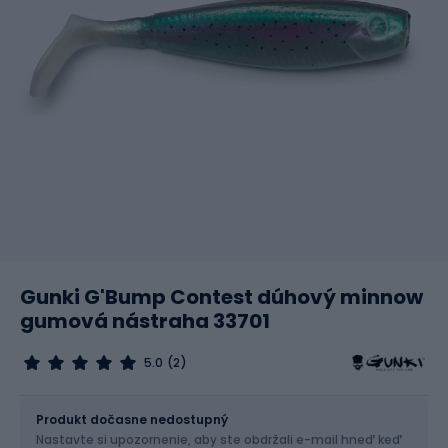
Gunki G'Bump Contest dúhový minnow
gumová nástraha 33701
5.0
(2)
Veľkosť
Produkt dočasne nedostupný
Nastavte si upozornenie, aby ste obdržali e-mail hneď keď
Vyber veľkosť...