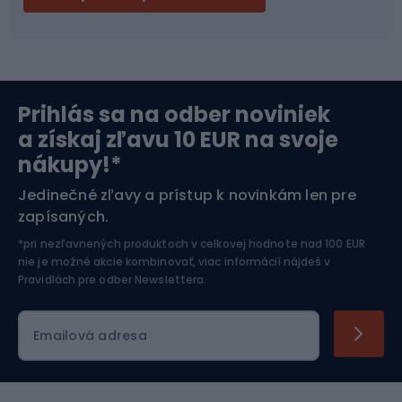
Bikepacking
Cyklistické prilby
Severská chôdza
Skitouring
Prihlás sa na odber noviniek
Orientačný beh
Lyžovanie
a získaj zľavu 10 EUR na svoje
nákupy!*
Športová elektronika
Jedinečné zľavy a prístup k novinkám len pre
zapísaných.
Jazdectvo
*pri nezľavnených produktoch v celkovej hodnote nad 100 EUR
nie je možné akcie kombinovať, viac informácií nájdeš v
Pravidlách pre odber Newslettera
.
Emailová adresa