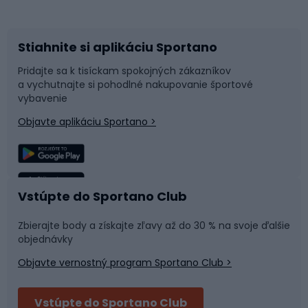
Bicykle
Cyklistická obuv
Stiahnite si aplikáciu Sportano
Príslušenstvo k bicyklom
Sane a kĺzačky
Pridajte sa k tisíckam spokojných zákazníkov
a vychutnajte si pohodlné nakupovanie športové
Časti bicyklov
Snowboard
vybavenie
Objavte aplikáciu Sportano >
Lezenie
Turistické oblečenie
Rybolov
Plávanie
Vstúpte do Sportano Club
Športová medicína
Tímové športy
Zbierajte body a získajte zľavy až do 30 % na svoje ďalšie
objednávky
Objavte vernostný program Sportano Club >
Bushcraft
Fitness a posilňovňa
Vstúpte do Sportano Club