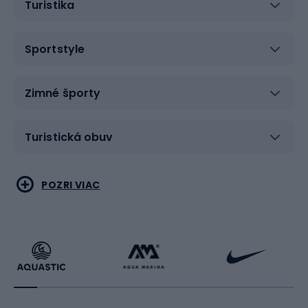
Turistika
Sportstyle
Zimné športy
Turistická obuv
Vodné športy
Bojové umenia
POZRI VIAC
Cyklistické oblečenie
Korčuľovanie
Beh
Raketové športy