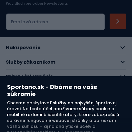
Pravidlách pre odber Newslettera
.
Emailová adresa
Nakupovanie
Služby zákazníkom
Právne informácie
Sportano.sk - Dbáme na vaše
O nás
súkromie
Chceme poskytovať služby na najvyššej športovej
Pozrite si naše recenzie
úrovni. Na tento účel používame súbory cookie a
mobilné reklamné identifikátory, ktoré zabezpečujú
správne fungovanie webovej stránky a po získaní
4.7
vášho súhlasu – aj na analytické účely a