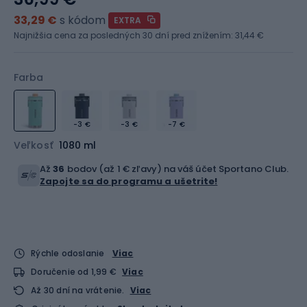
33,29 €
s kódom
EXTRA
Najnižšia cena za posledných 30 dní pred znížením:
31,44 €
Farba
-3 €
-3 €
-7 €
Veľkosť
1080 ml
Až
36
bodov (až 1 € zľavy) na váš účet Sportano Club.
Zapojte sa do programu a ušetrite!
Rýchle odoslanie
Viac
Doručenie od 1,99 €
Viac
Až 30 dní na vrátenie.
Viac