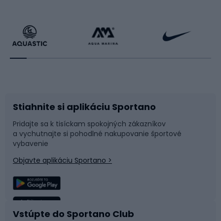
Cyklistické oblečenie
Korčuľovanie
Beh
Raketové športy
Bicykle
Cyklistická obuv
Stiahnite si aplikáciu Sportano
Príslušenstvo k bicyklom
Sane a kĺzačky
Pridajte sa k tisíckam spokojných zákazníkov
a vychutnajte si pohodlné nakupovanie športové
Časti bicyklov
Snowboard
vybavenie
Objavte aplikáciu Sportano >
Lezenie
Turistické oblečenie
Rybolov
Plávanie
Vstúpte do Sportano Club