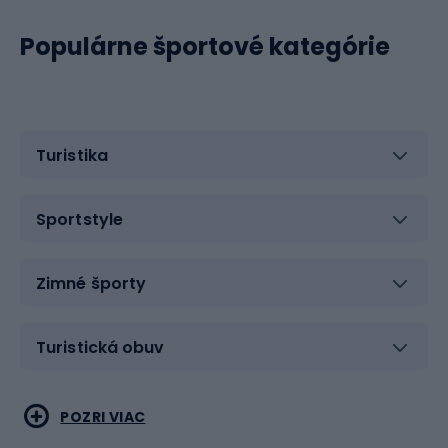
Populárne športové kategórie
Turistika
Sportstyle
Zimné športy
Turistická obuv
Vodné športy
Bojové umenia
POZRI VIAC