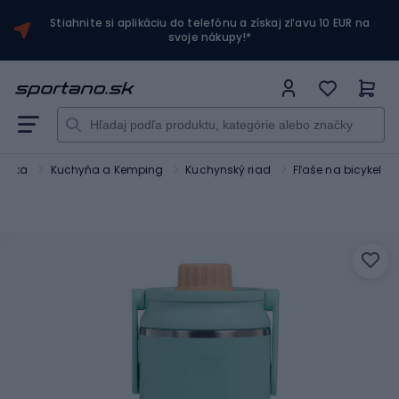
Stiahnite si aplikáciu do telefónu a získaj zľavu 10 EUR na
svoje nákupy!*
istika
Kuchyňa a Kemping
Kuchynský riad
Fľaše na bicykel