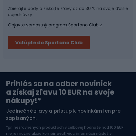
Športová medicína
Tímové športy
Zbierajte body a získajte zľavy až do 30 % na svoje ďalšie
objednávky
Objavte vernostný program Sportano Club >
Bushcraft
Fitness a posilňovňa
Vstúpte do Sportano Club
Bikepacking
Cyklistické prilby
Severská chôdza
Skitouring
Prihlás sa na odber noviniek
Orientačný beh
Lyžovanie
a získaj zľavu 10 EUR na svoje
nákupy!*
Športová elektronika
Jedinečné zľavy a prístup k novinkám len pre
zapísaných.
Jazdectvo
*pri nezľavnených produktoch v celkovej hodnote nad 100 EUR
nie je možné akcie kombinovať, viac informácií nájdeš v