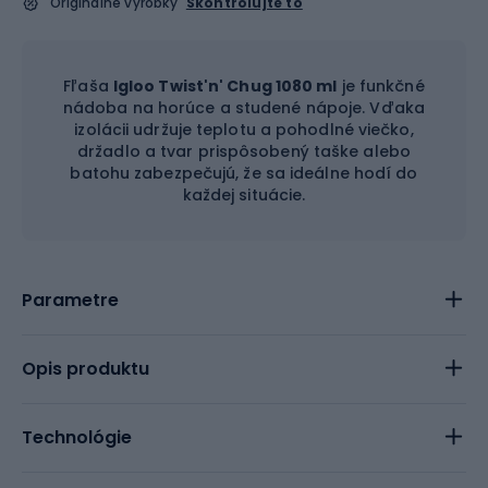
Originálne výrobky
Skontrolujte to
Fľaša
Igloo Twist'n' Chug 1080 ml
je funkčné
nádoba na horúce a studené nápoje. Vďaka
izolácii udržuje teplotu a pohodlné viečko,
držadlo a tvar prispôsobený taške alebo
batohu zabezpečujú, že sa ideálne hodí do
každej situácie.
Parametre
Opis produktu
Technológie