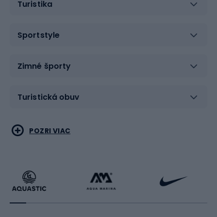
Turistika
Sportstyle
Zimné športy
Turistická obuv
Vodné športy
Bojové umenia
POZRI VIAC
Cyklistické oblečenie
Korčuľovanie
Beh
Raketové športy