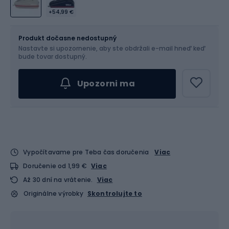
+54,99 €
Veľkosť
76 x 10 x 33 cm
Produkt dočasne nedostupný
Nastavte si upozornenie, aby ste obdržali e-mail hneď keď
bude tovar dostupný.
Upozorni ma
Vypočítavame pre Teba čas doručenia
Viac
Doručenie od 1,99 €
Viac
Až 30 dní na vrátenie.
Viac
Originálne výrobky
Skontrolujte to