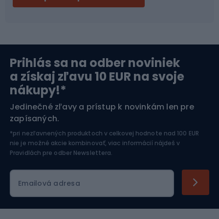
Bikepacking
Cyklistické prilby
Severská chôdza
Skitouring
Prihlás sa na odber noviniek
Orientačný beh
Lyžovanie
a získaj zľavu 10 EUR na svoje
nákupy!*
Športová elektronika
Jedinečné zľavy a prístup k novinkám len pre
zapísaných.
Jazdectvo
*pri nezľavnených produktoch v celkovej hodnote nad 100 EUR
nie je možné akcie kombinovať, viac informácií nájdeš v
Pravidlách pre odber Newslettera
.
Emailová adresa