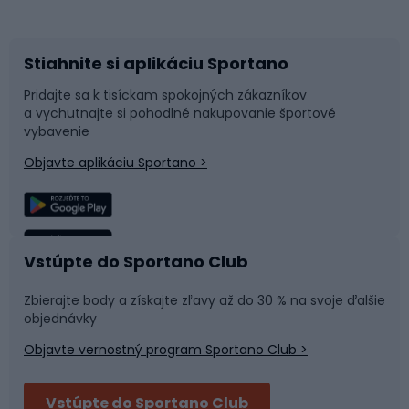
Bicykle
Cyklistická obuv
Stiahnite si aplikáciu Sportano
Príslušenstvo k bicyklom
Sane a kĺzačky
Pridajte sa k tisíckam spokojných zákazníkov
a vychutnajte si pohodlné nakupovanie športové
Časti bicyklov
Snowboard
vybavenie
Objavte aplikáciu Sportano >
Lezenie
Turistické oblečenie
Rybolov
Plávanie
Vstúpte do Sportano Club
Športová medicína
Tímové športy
Zbierajte body a získajte zľavy až do 30 % na svoje ďalšie
objednávky
Objavte vernostný program Sportano Club >
Bushcraft
Fitness a posilňovňa
Vstúpte do Sportano Club