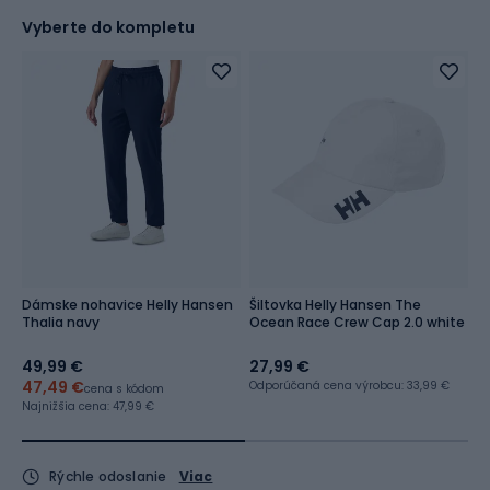
Vyberte do kompletu
Dámske nohavice Helly Hansen
Šiltovka Helly Hansen The
D
Thalia navy
Ocean Race Crew Cap 2.0 white
A
w
49,99 €
27,99 €
7
47,49 €
Odporúčaná cena výrobcu: 33,99 €
Od
cena s kódom
Najnižšia cena:
47,99 €
Rýchle odoslanie
Viac