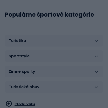
Populárne športové kategórie
Turistika
Sportstyle
Zimné športy
Turistická obuv
Vodné športy
Bojové umenia
POZRI VIAC