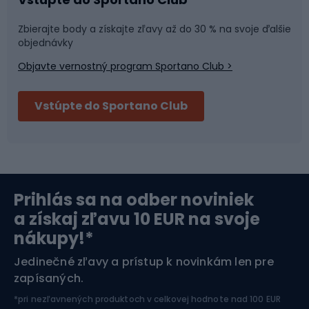
Športová medicína
Tímové športy
Zbierajte body a získajte zľavy až do 30 % na svoje ďalšie
objednávky
Objavte vernostný program Sportano Club >
Bushcraft
Fitness a posilňovňa
Vstúpte do Sportano Club
Bikepacking
Cyklistické prilby
Severská chôdza
Skitouring
Prihlás sa na odber noviniek
Orientačný beh
Lyžovanie
a získaj zľavu 10 EUR na svoje
nákupy!*
Športová elektronika
Jedinečné zľavy a prístup k novinkám len pre
zapísaných.
Jazdectvo
*pri nezľavnených produktoch v celkovej hodnote nad 100 EUR