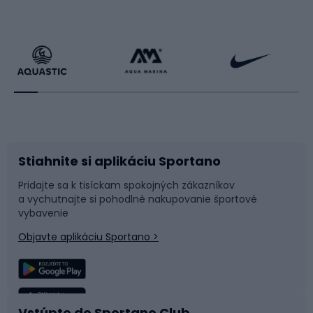
Cyklistické oblečenie
Korčuľovanie
Beh
Raketové športy
Bicykle
Cyklistická obuv
Stiahnite si aplikáciu Sportano
Príslušenstvo k bicyklom
Sane a kĺzačky
Pridajte sa k tisíckam spokojných zákazníkov
a vychutnajte si pohodlné nakupovanie športové
Časti bicyklov
Snowboard
vybavenie
Objavte aplikáciu Sportano >
Lezenie
Turistické oblečenie
Rybolov
Plávanie
Vstúpte do Sportano Club