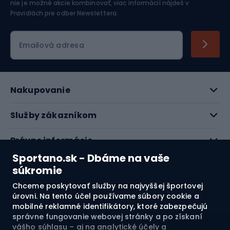
nie je možné akcie kombinovať, viac informácií nájdeš v
Pravidlách pre odber Newslettera
.
Emailová adresa
Nakupovanie
Služby zákazníkom
Právne informácie
Sportano.sk - Dbáme na vaše
O nás
súkromie
Chceme poskytovať služby na najvyššej športovej
Pozrite si naše recenzie
úrovni. Na tento účel používame súbory cookie a
mobilné reklamné identifikátory, ktoré zabezpečujú
správne fungovanie webovej stránky a po získaní
4.7
vášho súhlasu – aj na analytické účely a