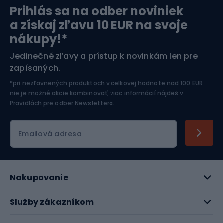
Prihlás sa na odber noviniek
Orientačný beh
Lyžovanie
a získaj zľavu 10 EUR na svoje
nákupy!*
Športová elektronika
Jedinečné zľavy a prístup k novinkám len pre
zapísaných.
Jazdectvo
*pri nezľavnených produktoch v celkovej hodnote nad 100 EUR
nie je možné akcie kombinovať, viac informácií nájdeš v
Pravidlách pre odber Newslettera
.
Emailová adresa
Nakupovanie
Služby zákazníkom