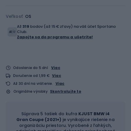
Veľkosť
OS
Až
319
bodov (až 15 € zľavy) na váš účet Sportano
Club.
Zapojte sa do programu a ušetrite!
Odoslanie do 5 dní
Viac
Doručenie od 1,99 €
Viac
Až 30 dní na vrátenie.
Viac
Originálne výrobky
Skontrolujte to
Súprava 5 tašiek do kufra
KJUST BMW i4
Gran Coupe (2021+)
je vynikajúce riešenie na
organizáciu priestoru. Vyrobené z ľahkých,