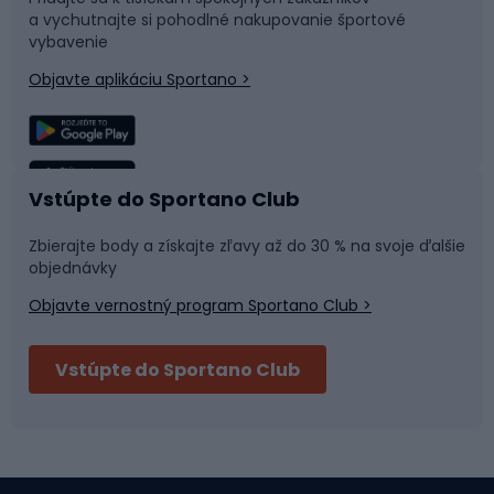
a vychutnajte si pohodlné nakupovanie športové
Časti bicyklov
Snowboard
vybavenie
Objavte aplikáciu Sportano >
Lezenie
Turistické oblečenie
Rybolov
Plávanie
Vstúpte do Sportano Club
Športová medicína
Tímové športy
Zbierajte body a získajte zľavy až do 30 % na svoje ďalšie
objednávky
Objavte vernostný program Sportano Club >
Bushcraft
Fitness a posilňovňa
Vstúpte do Sportano Club
Bikepacking
Cyklistické prilby
Severská chôdza
Skitouring