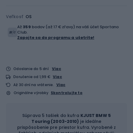
Veľkosť
OS
Až
359
bodov (až 17 € zľavy) na váš účet Sportano
Club.
Zapojte sa do programu a ušetrite!
Odoslanie do 5 dní
Viac
Doručenie od 1,99 €
Viac
Až 30 dní na vrátenie.
Viac
Originálne výrobky
Skontrolujte to
Súprava 5 tašiek do kufra
KJUST BMW 5
Touring (2003-2010)
je ideálne
prispôsobenie pre priestor kufra. Vyrobené z