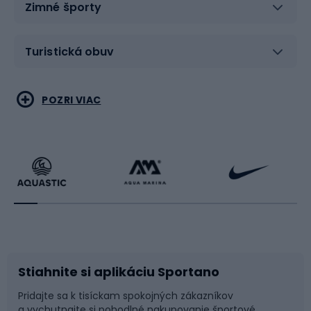
Zimné športy
Turistická obuv
Vodné športy
Bojové umenia
POZRI VIAC
Cyklistické oblečenie
Korčuľovanie
Beh
Raketové športy
Bicykle
Cyklistická obuv
Stiahnite si aplikáciu Sportano
Príslušenstvo k bicyklom
Sane a kĺzačky
Pridajte sa k tisíckam spokojných zákazníkov
a vychutnajte si pohodlné nakupovanie športové