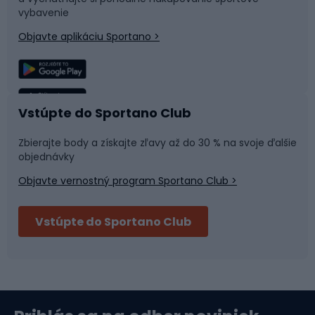
Časti bicyklov
Snowboard
vybavenie
Objavte aplikáciu Sportano >
Lezenie
Turistické oblečenie
Rybolov
Plávanie
Vstúpte do Sportano Club
Športová medicína
Tímové športy
Zbierajte body a získajte zľavy až do 30 % na svoje ďalšie
objednávky
Objavte vernostný program Sportano Club >
Bushcraft
Fitness a posilňovňa
Vstúpte do Sportano Club
Bikepacking
Cyklistické prilby
Severská chôdza
Skitouring