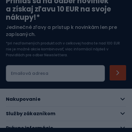
Prihlás sa na odber noviniek
Orientačný beh
Lyžovanie
a získaj zľavu 10 EUR na svoje
nákupy!*
Športová elektronika
Jedinečné zľavy a prístup k novinkám len pre
zapísaných.
Jazdectvo
*pri nezľavnených produktoch v celkovej hodnote nad 100 EUR
nie je možné akcie kombinovať, viac informácií nájdeš v
Pravidlách pre odber Newslettera
.
Emailová adresa
Nakupovanie
Služby zákazníkom
Právne informácie