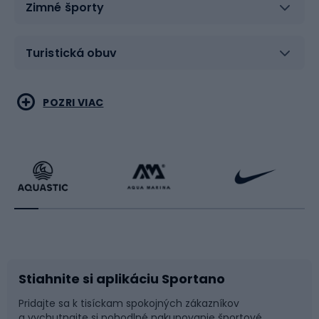
Zimné športy
Turistická obuv
Vodné športy
Bojové umenia
POZRI VIAC
Cyklistické oblečenie
Korčuľovanie
Beh
Raketové športy
Bicykle
Cyklistická obuv
Stiahnite si aplikáciu Sportano
Príslušenstvo k bicyklom
Sane a kĺzačky
Pridajte sa k tisíckam spokojných zákazníkov
a vychutnajte si pohodlné nakupovanie športové