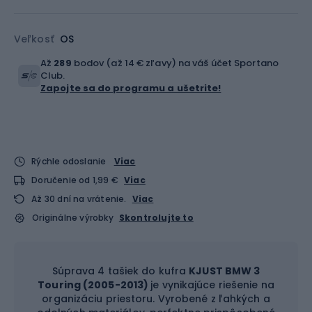
Veľkosť
OS
Až
289
bodov (až 14 € zľavy) na váš účet Sportano
Club.
Zapojte sa do programu a ušetrite!
Rýchle odoslanie
Viac
Doručenie od 1,99 €
Viac
Až 30 dní na vrátenie.
Viac
Originálne výrobky
Skontrolujte to
Súprava 4 tašiek do kufra
KJUST BMW 3
Touring (2005-2013)
je vynikajúce riešenie na
organizáciu priestoru. Vyrobené z ľahkých a