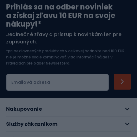
Prihlás sa na odber noviniek
Orientačný beh
Lyžovanie
a získaj zľavu 10 EUR na svoje
nákupy!*
Športová elektronika
Jedinečné zľavy a prístup k novinkám len pre
zapísaných.
Jazdectvo
*pri nezľavnených produktoch v celkovej hodnote nad 100 EUR
nie je možné akcie kombinovať, viac informácií nájdeš v
Pravidlách pre odber Newslettera
.
Emailová adresa
Nakupovanie
Služby zákazníkom