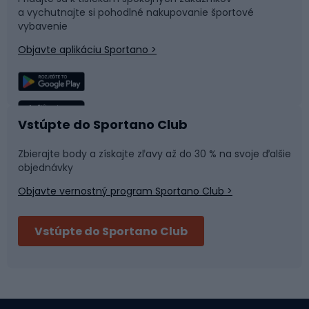
a vychutnajte si pohodlné nakupovanie športové
Časti bicyklov
Snowboard
vybavenie
Objavte aplikáciu Sportano >
Lezenie
Turistické oblečenie
Rybolov
Plávanie
Vstúpte do Sportano Club
Športová medicína
Tímové športy
Zbierajte body a získajte zľavy až do 30 % na svoje ďalšie
objednávky
Objavte vernostný program Sportano Club >
Bushcraft
Fitness a posilňovňa
Vstúpte do Sportano Club
Bikepacking
Cyklistické prilby
Severská chôdza
Skitouring