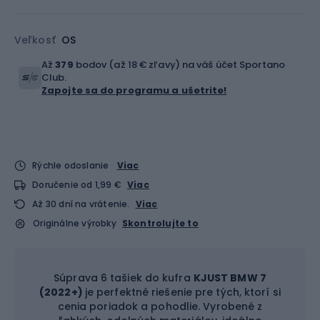
Veľkosť
OS
Až
379
bodov (až 18 € zľavy) na váš účet Sportano
Club.
Zapojte sa do programu a ušetrite!
Rýchle odoslanie
Viac
Doručenie od 1,99 €
Viac
Až 30 dní na vrátenie.
Viac
Originálne výrobky
Skontrolujte to
Súprava 6 tašiek do kufra
KJUST BMW 7
(2022+)
je perfektné riešenie pre tých, ktorí si
cenia poriadok a pohodlie. Vyrobené z