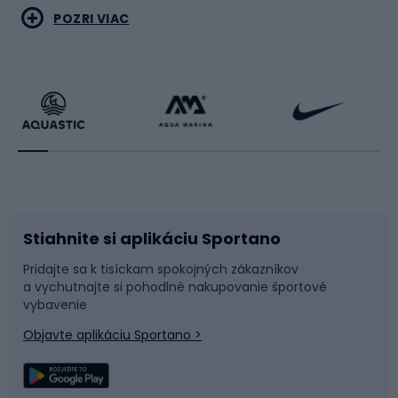
Vodné športy
Bojové umenia
POZRI VIAC
Cyklistické oblečenie
Korčuľovanie
Beh
Raketové športy
Bicykle
Cyklistická obuv
Stiahnite si aplikáciu Sportano
Príslušenstvo k bicyklom
Sane a kĺzačky
Pridajte sa k tisíckam spokojných zákazníkov
a vychutnajte si pohodlné nakupovanie športové
Časti bicyklov
Snowboard
vybavenie
Objavte aplikáciu Sportano >
Lezenie
Turistické oblečenie