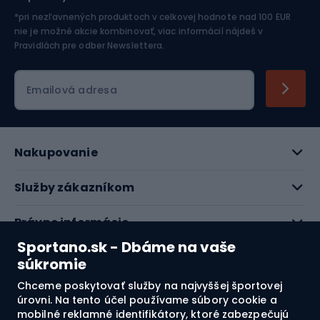
Jazdectvo
*pri nezľavnených produktoch v celkovej hodnote nad 100 EUR
nie je možné akcie kombinovať, viac informácií nájdeš v
Pravidlách pre odber Newslettera
.
Emailová adresa
Nakupovanie
Služby zákazníkom
Právne informácie
Sportano.sk - Dbáme na vaše
O nás
súkromie
Chceme poskytovať služby na najvyššej športovej
Pozrite si naše recenzie
úrovni. Na tento účel používame súbory cookie a
mobilné reklamné identifikátory, ktoré zabezpečujú