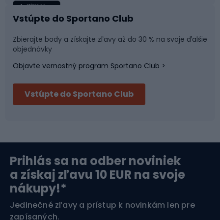
Rybolov
Plávanie
Vstúpte do Sportano Club
Športová medicína
Tímové športy
Zbierajte body a získajte zľavy až do 30 % na svoje ďalšie
objednávky
Objavte vernostný program Sportano Club >
Bushcraft
Fitness a posilňovňa
Vstúpte do Sportano Club
Bikepacking
Cyklistické prilby
Severská chôdza
Skitouring
Prihlás sa na odber noviniek
Orientačný beh
Lyžovanie
a získaj zľavu 10 EUR na svoje
nákupy!*
Športová elektronika
Jedinečné zľavy a prístup k novinkám len pre
zapísaných.