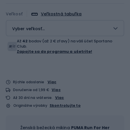
Veľkosť
Veľkostná tabuľka
Vyber veľkosť...
Až
42
bodov (až 2 € zľavy) na váš účet Sportano
Club.
Zapojte sa do programu a ušetrite!
Rýchle odoslanie
Viac
Doručenie od 1,99 €
Viac
Až 30 dní na vrátenie.
Viac
Originálne výrobky
Skontrolujte to
Ženská bežecká mikina
PUMA Run For Her