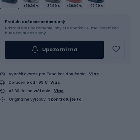
+39,99 €
+39,99 €
+39,99 €
+27,99 €
Veľkosť
Veľkostná tabuľka
Produkt dočasne nedostupný
Nastavte si upozornenie, aby ste obdržali e-mail hneď keď
Vyber veľkosť...
bude tovar dostupný.
Upozorni ma
Vypočítavame pre Teba čas doručenia
Viac
Doručenie od 1,99 €
Viac
Až 30 dní na vrátenie.
Viac
Originálne výrobky
Skontrolujte to