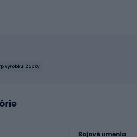
yp výrobku: Žabky
órie
Bojové umenia