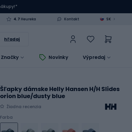
 nákupy!*
>
4.7
Heureka
Kontakt
SK
hľadaj
Značky
Novinky
Výpredaj
Šľapky dámske Helly Hansen H/H Slides
orion blue/dusty blue
Žiadna recenzia
Farba