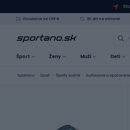
Sti
Doručenie od 1,99 €
30 dní na vrátenie
Šport
Ženy
Muži
Deti
Sportano
Sport
Športy vodné
Surfovanie a opaľovani