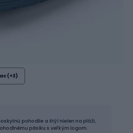
iac (+3)
oskytnú pohodlie a štýl nielen na pláži,
pohodlnému pásiku s veľkým logom.