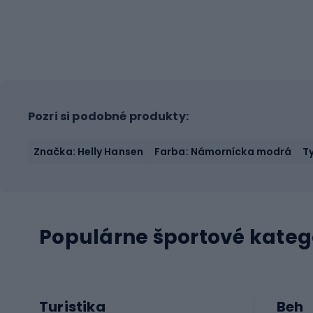
Pozri si podobné produkty:
Značka: Helly Hansen
Farba: Námornícka modrá
T
Populárne športové kateg
Turistika
Beh