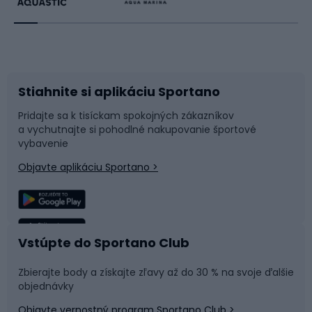
Beh
Raketové športy
Bicykle
Cyklistická obuv
Stiahnite si aplikáciu Sportano
Príslušenstvo k bicyklom
Sane a kĺzačky
Pridajte sa k tisíckam spokojných zákazníkov
a vychutnajte si pohodlné nakupovanie športové
Časti bicyklov
Snowboard
vybavenie
Objavte aplikáciu Sportano >
Lezenie
Turistické oblečenie
Rybolov
Plávanie
Vstúpte do Sportano Club
Športová medicína
Tímové športy
Zbierajte body a získajte zľavy až do 30 % na svoje ďalšie
objednávky
Objavte vernostný program Sportano Club >