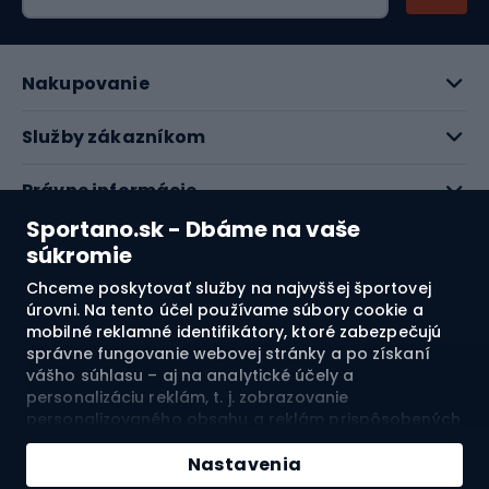
Nakupovanie
Služby zákazníkom
Právne informácie
Sportano.sk - Dbáme na vaše
O nás
súkromie
Chceme poskytovať služby na najvyššej športovej
Pozrite si naše recenzie
úrovni. Na tento účel používame súbory cookie a
mobilné reklamné identifikátory, ktoré zabezpečujú
správne fungovanie webovej stránky a po získaní
4.7
vášho súhlasu – aj na analytické účely a
personalizáciu reklám, t. j. zobrazovanie
personalizovaného obsahu a reklám prispôsobených
Doprava do:
SK
vašim záujmom a meranie ich účinnosti. Súbory
cookie a mobilné reklamné identifikátory môžu byť
Nastavenia
použité ako na personalizované, tak aj na