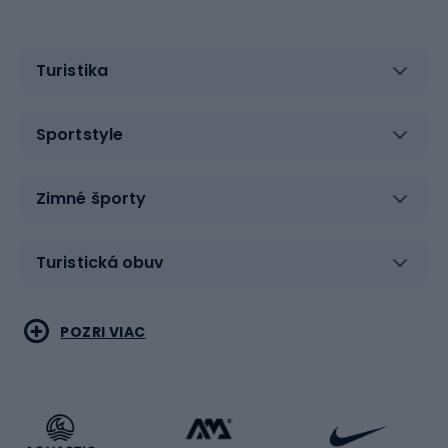
Turistika
Sportstyle
Zimné športy
Turistická obuv
Vodné športy
Bojové umenia
POZRI VIAC
Cyklistické oblečenie
Korčuľovanie