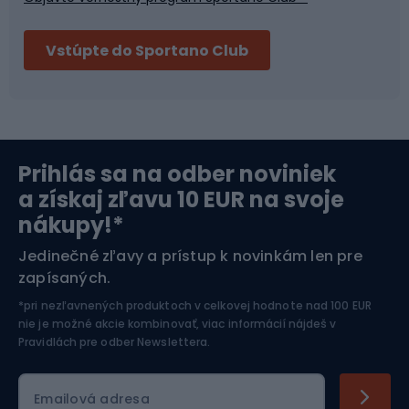
Bushcraft
Fitness a posilňovňa
Vstúpte do Sportano Club
Bikepacking
Cyklistické prilby
Severská chôdza
Skitouring
Prihlás sa na odber noviniek
Orientačný beh
Lyžovanie
a získaj zľavu 10 EUR na svoje
nákupy!*
Športová elektronika
Jedinečné zľavy a prístup k novinkám len pre
zapísaných.
Jazdectvo
*pri nezľavnených produktoch v celkovej hodnote nad 100 EUR
nie je možné akcie kombinovať, viac informácií nájdeš v
Pravidlách pre odber Newslettera
.
Emailová adresa