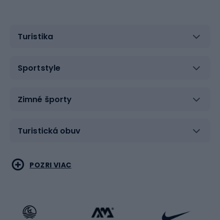
Turistika
Sportstyle
Zimné športy
Turistická obuv
Vodné športy
Bojové umenia
POZRI VIAC
Cyklistické oblečenie
Korčuľovanie