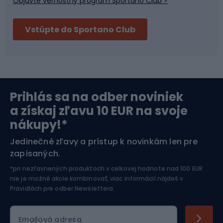
Objavte vernostný program Sportano Club >
Bushcraft
Fitness a posilňovňa
Vstúpte do Sportano Club
Bikepacking
Cyklistické prilby
Severská chôdza
Skitouring
Prihlás sa na odber noviniek
Orientačný beh
Lyžovanie
a získaj zľavu 10 EUR na svoje
nákupy!*
Športová elektronika
Jedinečné zľavy a prístup k novinkám len pre
zapísaných.
Jazdectvo
*pri nezľavnených produktoch v celkovej hodnote nad 100 EUR
nie je možné akcie kombinovať, viac informácií nájdeš v
Pravidlách pre odber Newslettera
.
Emailová adresa