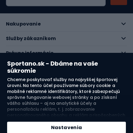
Nakupovanie
Služby zákazníkom
Právne informácie
Sportano.sk - Dbáme na vaše
O nás
súkromie
Chceme poskytovať služby na najvyššej športovej
Pozrite si naše recenzie
úrovni. Na tento účel používame súbory cookie a
mobilné reklamné identifikátory, ktoré zabezpečujú
správne fungovanie webovej stránky a po získaní
4.7
vášho súhlasu – aj na analytické účely a
personalizáciu reklám, t. j. zobrazovanie
personalizovaného obsahu a reklám prispôsobených
Doprava do:
SK
vašim záujmom a meranie ich účinnosti. Súbory
cookie a mobilné reklamné identifikátory môžu byť
Nastavenia