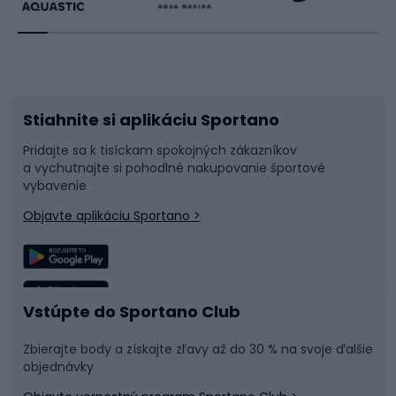
Beh
Raketové športy
Bicykle
Cyklistická obuv
Stiahnite si aplikáciu Sportano
Príslušenstvo k bicyklom
Sane a kĺzačky
Pridajte sa k tisíckam spokojných zákazníkov
a vychutnajte si pohodlné nakupovanie športové
Časti bicyklov
Snowboard
vybavenie
Objavte aplikáciu Sportano >
Lezenie
Turistické oblečenie
Rybolov
Plávanie
Vstúpte do Sportano Club
Športová medicína
Tímové športy
Zbierajte body a získajte zľavy až do 30 % na svoje ďalšie
objednávky