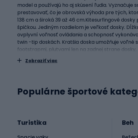
model a používajú ho aj skúsení ľudia. Vyznačuje 
prestavovať, čo je obrovská výhoda pre tých, ktor
138 cm a široká 39 až 46 cm.Kitesurfingové dosky 
špičkou. Jediným rozdielom je veľkosť dosky. Dĺžk
ovplyvní voľnosť ovládania a schopnosť vykonávať t
twin -tip doskách. Kratšia doska umožňuje voľné sk
footstrapmi, plutvami len na zadnej strane dosky
umožňuje vysoké rýchlosti. Jej dĺžka sa pohybuje
Zobraziť viac
nájdete širokú škálu kitesurfingových dosiek pri
svetoznámych výrobcov, ako sú Nobile alebo DUOT
dobre fungujú v Poľsku aj v zahraničí.
Populárne športové kateg
Turistika
Beh
Spacie vaky
Bežec