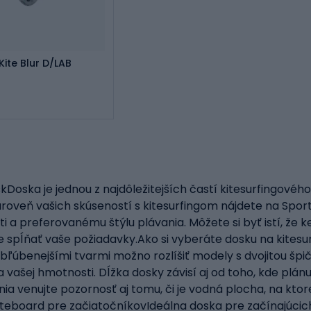
ite Blur D/LAB
skDoska je jednou z najdôležitejších častí kitesurfingové
a úroveň vašich skúseností s kitesurfingom nájdete na Spor
 a preferovanému štýlu plávania. Môžete si byť istí, že 
de spĺňať vaše požiadavky.Ako si vyberáte dosku na kitesur
jobľúbenejšími tvarmi možno rozlíšiť modely s dvojitou 
vašej hmotnosti. Dĺžka dosky závisí aj od toho, kde plánuj
a venujte pozornosť aj tomu, či je vodná plocha, na ktorej
iteboard pre začiatočníkovIdeálna doska pre začínajúcich 