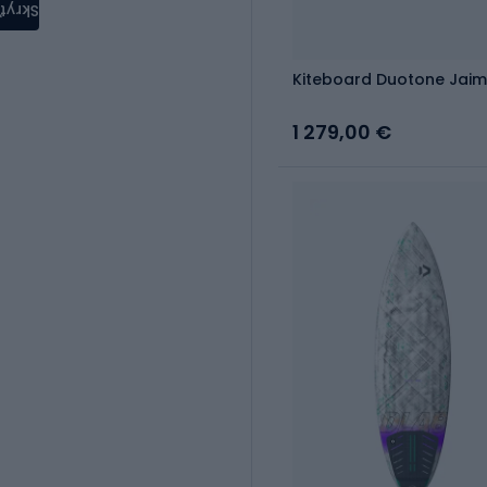
Skryť
Kiteboard Duotone Jaim
1 279,00 €