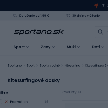
Sti
Doručenie od 1,99 €
30 dní na vrátenie
Šport
Ženy
Muži
Deti
Sportano
Sport
Športy vodné
Kitesurfing
Kitesurfingové
Kitesurfingové dosky
iltre
Produkty: 13
Promotion
(6)