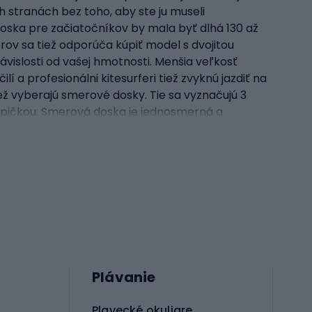
h stranách bez toho, aby ste ju museli
doska pre začiatočníkov by mala byť dlhá 130 až
rov sa tiež odporúča kúpiť model s dvojitou
ávislosti od vašej hmotnosti. Menšia veľkosť
 a profesionálni kitesurferi tiež zvyknú jazdiť na
iež vyberajú smerové dosky. Tie sa vyznačujú 3
 špičkou. Smerová doska je jednosmerná a
iteboardy známych značiekV našom sortimente
 Sú vyrobené z najkvalitnejších materiálov od
dostupné na našej webovej stránke spoľahlivé a
Plávanie
Plavecké okuliare