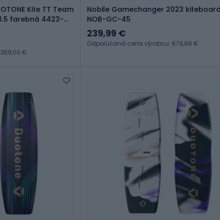
UOTONE Kite TT Team
Nobile Gamechanger 2023 kiteboard
 3.5 farebná 4423-
NOB-GC-45
239,99 €
Odporúčaná cena výrobcu: 679,99 €
 359,00 €