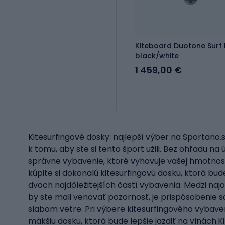
Kiteboard Duotone Surf K
black/white
1 459,00 €
Kitesurfingové dosky: najlepší výber na Sportano.
k tomu, aby ste si tento šport užili. Bez ohľadu n
správne vybavenie, ktoré vyhovuje vašej hmotnosti
kúpite si dokonalú kitesurfingovú dosku, ktorá bu
dvoch najdôležitejších častí vybavenia. Medzi na
by ste mali venovať pozornosť, je prispôsobenie sa 
slabom vetre. Pri výbere kitesurfingového vybaveni
mäkšiu dosku, ktorá bude lepšie jazdiť na vlnách.K