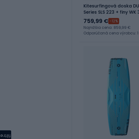
Kitesurfingová doska D
Series SLS 223 + finy WK
3423
759,99 €
-12%
Najnižšia cena: 859,99 €
Odporúčaná cena výrobcu: 1
filtre