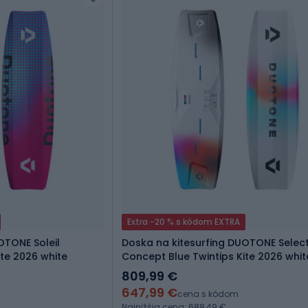
Extra -20 % s kódom EXTRA
OTONE Soleil
Doska na kitesurfing DUOTONE Selec
ite 2026 white
Concept Blue Twintips Kite 2026 whit
809,99 €
647,99 €
cena s kódom
Najnižšia cena: 688,49 €