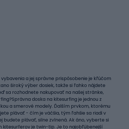
ho vybavenia a jej správne prispôsobenie je kľúčom
tano široký výber dosiek, takže si ľahko nájdete
keď sa rozhodnete nakupovať na našej stránke,
fing?Správna doska na kitesurfing je jednou z
špičkou a smerové modely. Ďalším prvkom, ktorému
ete plávať - čím je väčšia, tým ľahšie sa riadi v
 budete plávať, silne zvlnená. Ak áno, vyberte si
kitesurferov je twin-tip. Je to najobľúbenejší