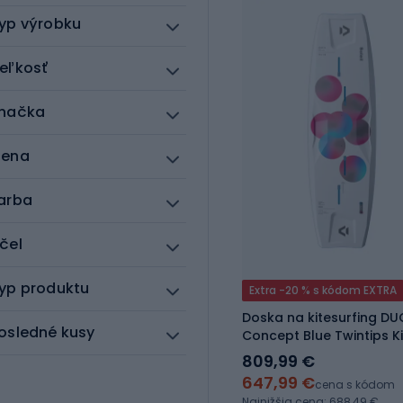
yp výrobku
eľkosť
načka
ena
arba
čel
yp produktu
Extra -20 % s kódom EXTRA
Doska na kitesurfing DU
osledné kusy
Concept Blue Twintips K
809,99 €
647,99 €
cena s kódom
Najnižšia cena: 688,49 €