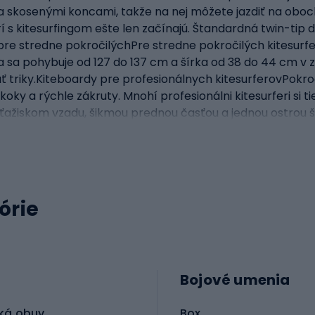
sa skosenými koncami, takže na nej môžete jazdiť na oboc
í s kitesurfingom ešte len začínajú. Štandardná twin-tip 
pre stredne pokročilýchPre stredne pokročilých kitesurfe
a sa pohybuje od 127 do 137 cm a šírka od 38 do 44 cm v z
riky.Kiteboardy pre profesionálnych kitesurferovPokročilí
oky a rýchle zákruty. Mnohí profesionálni kitesurferi si t
, ťažiskom vzadu, šikmou prednou časťou a jednou ostrou
 od 160 do 200 cm a šírka je približne 60 cm.Najlepšie k
spôsobených rôznym štýlom plávania a úrovniam zručností.
ONE. Vďaka použitiu inovatívnych technológií sú dosky 
órie
Bojové umenia
ká obuv
Box