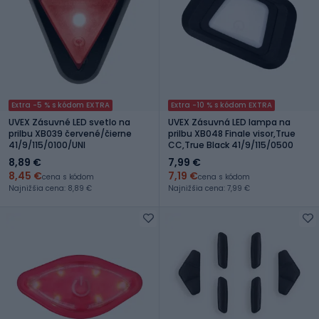
Extra -5 % s kódom EXTRA
Extra -10 % s kódom EXTRA
UVEX Zásuvné LED svetlo na
UVEX Zásuvná LED lampa na
prilbu XB039 červené/čierne
prilbu XB048 Finale visor,True
41/9/115/0100/UNI
CC,True Black 41/9/115/0500
8,89 €
7,99 €
8,45 €
7,19 €
cena s kódom
cena s kódom
Najnižšia cena: 8,89 €
Najnižšia cena: 7,99 €