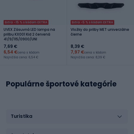
Extra -15 % s kódom EXTRA
Extra -5 % s kódom EXTRA
UVEX Zásuvná LED lampa na
Vložky do prilby MET univerzálne
prilbu KX001 Kid 2 červená
čierne
41/9/115/0900/UNI
7,69 €
8,39 €
6,54 €
7,97 €
cena s kódom
cena s kódom
Najnižšia cena: 6,54 €
Najnižšia cena: 8,39 €
Populárne športové kategórie
Turistika