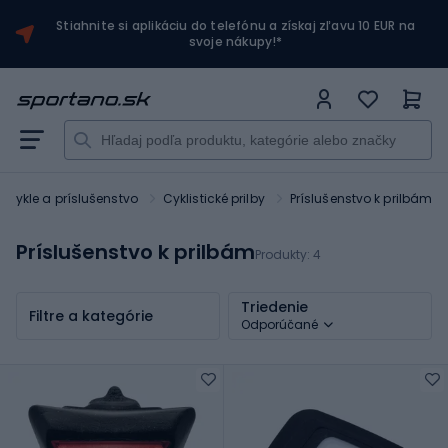
Stiahnite si aplikáciu do telefónu a získaj zľavu 10 EUR na
svoje nákupy!*
Bicykle a príslušenstvo
Cyklistické prilby
Príslušenstvo k prilbám
Príslušenstvo k prilbám
Produkty:
4
Triedenie
Filtre a kategórie
Odporúčané