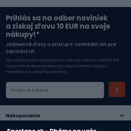
Severská chôdza
Skitouring
Prihlás sa na odber noviniek
Orientačný beh
Lyžovanie
a získaj zľavu 10 EUR na svoje
nákupy!*
Športová elektronika
Jedinečné zľavy a prístup k novinkám len pre
zapísaných.
Jazdectvo
*pri nezľavnených produktoch v celkovej hodnote nad 100 EUR
nie je možné akcie kombinovať, viac informácií nájdeš v
Pravidlách pre odber Newslettera
.
Emailová adresa
Nakupovanie
Služby zákazníkom