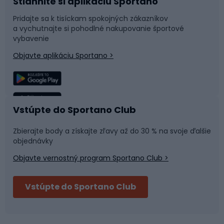
Stiahnite si aplikáciu Sportano
Príslušenstvo k bicyklom
Sane a kĺzačky
Pridajte sa k tisíckam spokojných zákazníkov
a vychutnajte si pohodlné nakupovanie športové
Časti bicyklov
Snowboard
vybavenie
Objavte aplikáciu Sportano >
Lezenie
Turistické oblečenie
Rybolov
Plávanie
Vstúpte do Sportano Club
Športová medicína
Tímové športy
Zbierajte body a získajte zľavy až do 30 % na svoje ďalšie
objednávky
Objavte vernostný program Sportano Club >
Bushcraft
Fitness a posilňovňa
Vstúpte do Sportano Club
Bikepacking
Cyklistické prilby